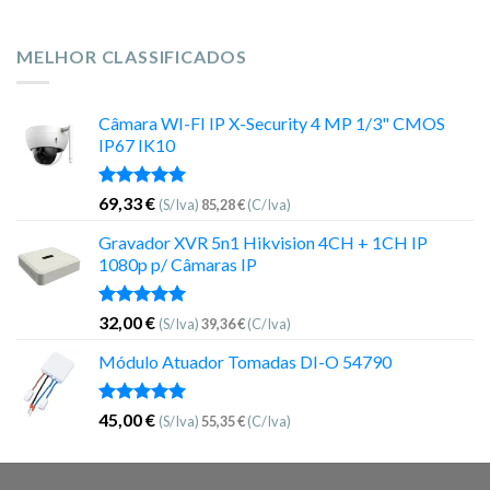
MELHOR CLASSIFICADOS
Câmara WI-FI IP X-Security 4 MP 1/3" CMOS
IP67 IK10
Avaliação
69,33
€
(S/Iva)
85,28
€
(C/Iva)
5.00
de 5
Gravador XVR 5n1 Hikvision 4CH + 1CH IP
1080p p/ Câmaras IP
Avaliação
32,00
€
(S/Iva)
39,36
€
(C/Iva)
5.00
de 5
Módulo Atuador Tomadas DI-O 54790
Avaliação
45,00
€
(S/Iva)
55,35
€
(C/Iva)
5.00
de 5