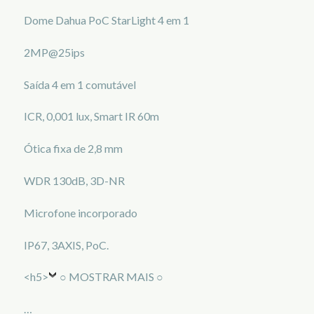
Dome Dahua PoC StarLight 4 em 1
2MP@25ips
Saída 4 em 1 comutável
ICR, 0,001 lux, Smart IR 60m
Ótica fixa de 2,8 mm
WDR 130dB, 3D-NR
Microfone incorporado
IP67, 3AXIS, PoC.
<h5>
○ MOSTRAR MAIS ○
…