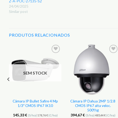
Z-A-POC-27135-S2
24/04/2025
Similar post
PRODUTOS RELACIONADOS
r
Adicionar
Adicionar
aos
aos
s
Favoritos
Favoritos
SEM STOCK
Câmara IP Bullet Safire 4 Mp
Câmara IP Dahua 2MP 1/2.8
1/3″ CMOS IP67 IK10
CMOS IP67 alta veloc.
500º/sg
145,33
€
394,67
€
(S/Iva)
178,76
€
(C/Iva)
(S/Iva)
485,44
€
(C/Iva)