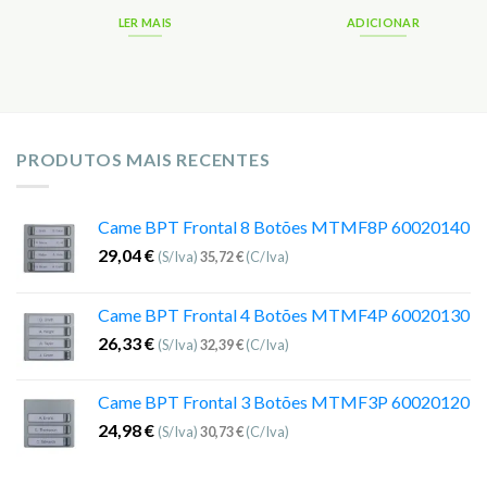
LER MAIS
ADICIONAR
PRODUTOS MAIS RECENTES
Came BPT Frontal 8 Botões MTMF8P 60020140
29,04
€
(S/Iva)
35,72
€
(C/Iva)
Came BPT Frontal 4 Botões MTMF4P 60020130
26,33
€
(S/Iva)
32,39
€
(C/Iva)
Came BPT Frontal 3 Botões MTMF3P 60020120
24,98
€
(S/Iva)
30,73
€
(C/Iva)