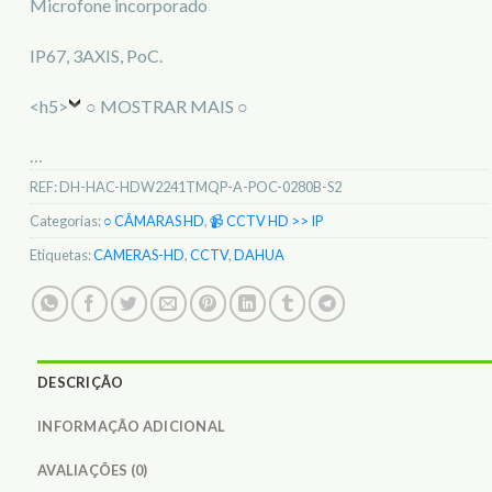
Microfone incorporado
IP67, 3AXIS, PoC.
<h5>
○ MOSTRAR MAIS ○
…
REF:
DH-HAC-HDW2241TMQP-A-POC-0280B-S2
Categorias:
○ CÂMARAS HD
,
📹 CCTV HD >> IP
Etiquetas:
CAMERAS-HD
,
CCTV
,
DAHUA
DESCRIÇÃO
INFORMAÇÃO ADICIONAL
AVALIAÇÕES (0)