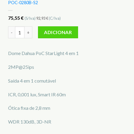
POC-0280B-S2
75,55
€
(S/Iva)
92,93
€
(C/Iva)
Quantidade de Câmara Mini-Dome Dahua DH-HAC-HDW224
ADICIONAR
Dome Dahua PoC StarLight 4 em 1
2MP@25ips
Saída 4 em 1 comutável
ICR, 0,001 lux, Smart IR 60m
Ótica fixa de 2,8 mm
WDR 130dB, 3D-NR