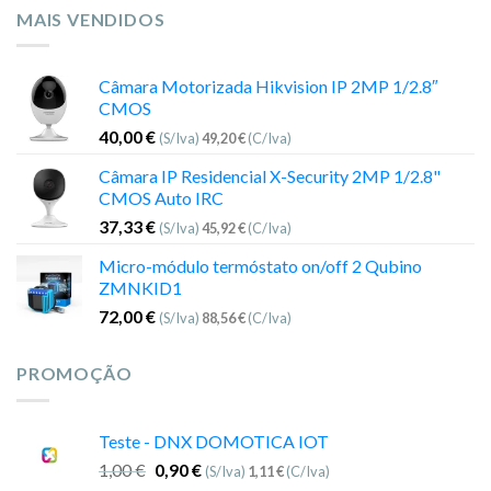
MAIS VENDIDOS
Câmara Motorizada Hikvision IP 2MP 1/2.8″
CMOS
40,00
€
(S/Iva)
49,20
€
(C/Iva)
Câmara IP Residencial X-Security 2MP 1/2.8"
CMOS Auto IRC
37,33
€
(S/Iva)
45,92
€
(C/Iva)
Micro-módulo termóstato on/off 2 Qubino
ZMNKID1
72,00
€
(S/Iva)
88,56
€
(C/Iva)
PROMOÇÃO
Teste - DNX DOMOTICA IOT
1,00
€
0,90
€
(S/Iva)
1,11
€
(C/Iva)