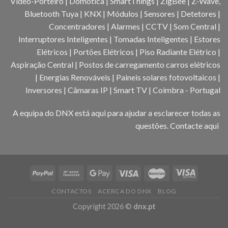
Video-Porteiro | Domótica | SmartThings | ZigBee | Z-Wave,
Bluetooth Tuya | KNX | Módulos | Sensores | Detetores |
Concentradores | Alarmes | CCTV | Som Central |
Interruptores Inteligentes | Tomadas Inteligentes | Estores
Elétricos | Portões Elétricos | Piso Radiante Elétrico |
Aspiração Central | Postos de carregamento carros elétricos
| Energias Renováveis | Paineis solares fotovoltaicos |
Inversores | Câmaras IP | Smart TV | Coimbra - Portugal
A equipa do DNX está aqui para ajudar a esclarecer todas as
questões.
Contacte aqui
CONTACTOS
ACERCA DO DNX
BLOG
Copyright 2026 ©
dnx.pt