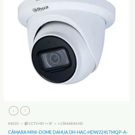
INICIO
○
📹 CCTV HD >> IP
○
○ CÂMARAS HD
CÂMARA MINI-DOME DAHUA DH-HAC-HDW2241TMQP-A-