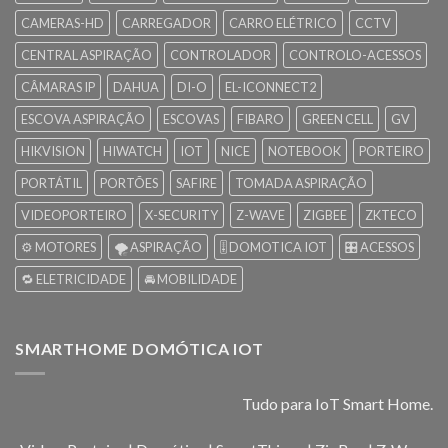
CAMERAS-HD
CARREGADOR
CARRO ELÉTRICO
CCTV
CENTRAL ASPIRAÇÃO
CONTROLADOR
CONTROLO-ACESSOS
CÂMARAS IP
DAHUA
DI-O
EL-ICONNECT2
ESCOVA ASPIRAÇÃO
ESCOVAS
FIBARO
GREEN CELL
GV
HIKVISION
HIWATCH
IOT
NICE
NOTEBOOK
PORTEIRO
PORTÁTIL
PORTÕES
SAFIRE
TOMADA ASPIRAÇÃO
VIDEOPORTEIRO
X-SECURITY
Z-WAVE
ZIGBEE
ZKTECO
⚙️ MOTORES
🌪️ ASPIRAÇÃO
🎚️ DOMOTICA IOT
🎛️ ACESSOS
🔁 ELETRICIDADE
🚘 MOBILIDADE
SMARTHOME DOMÓTICA IOT
Tudo para IoT Smart Home.