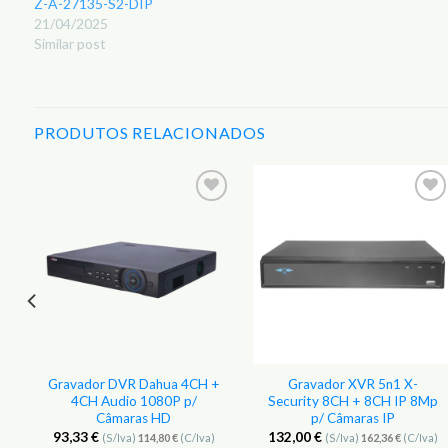
Z-A-27135-S2-DIP
21/04/2025
Similar post
PRODUTOS RELACIONADOS
r
Adicionar
Adicionar
aos
aos
s
Favoritos
Favoritos
Gravador DVR Dahua 4CH +
Gravador XVR 5n1 X-
4CH Audio 1080P p/
Security 8CH + 8CH IP 8Mp
Câmaras HD
p/ Câmaras IP
93,33
€
132,00
€
(S/Iva)
114,80
€
(C/Iva)
(S/Iva)
162,36
€
(C/Iva)