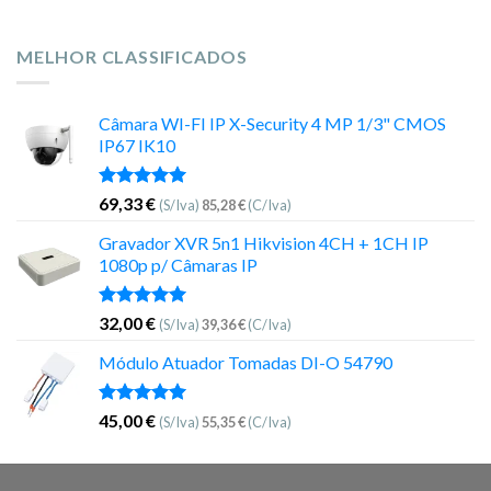
MELHOR CLASSIFICADOS
Câmara WI-FI IP X-Security 4 MP 1/3" CMOS
IP67 IK10
Avaliação
69,33
€
(S/Iva)
85,28
€
(C/Iva)
5.00
de 5
Gravador XVR 5n1 Hikvision 4CH + 1CH IP
1080p p/ Câmaras IP
Avaliação
32,00
€
(S/Iva)
39,36
€
(C/Iva)
5.00
de 5
Módulo Atuador Tomadas DI-O 54790
Avaliação
45,00
€
(S/Iva)
55,35
€
(C/Iva)
5.00
de 5