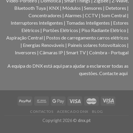
Video-Porteiro | Domótica | SmartThings | ZigBee | Z-Wave,
Bluetooth Tuya | KNX | Módulos | Sensores | Detetores |
Concentradores | Alarmes | CCTV | Som Central |
Interruptores Inteligentes | Tomadas Inteligentes | Estores
Elétricos | Portões Elétricos | Piso Radiante Elétrico |
Aspiração Central | Postos de carregamento carros elétricos
| Energias Renováveis | Paineis solares fotovoltaicos |
Inversores | Câmaras IP | Smart TV | Coimbra - Portugal
A equipa do DNX está aqui para ajudar a esclarecer todas as
questões.
Contacte aqui
CONTACTOS
ACERCA DO DNX
BLOG
Copyright 2026 ©
dnx.pt