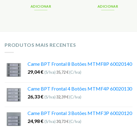
ADICIONAR
ADICIONAR
PRODUTOS MAIS RECENTES
Came BPT Frontal 8 Botões MTMF8P 60020140
29,04
€
(S/Iva)
35,72
€
(C/Iva)
Came BPT Frontal 4 Botões MTMF4P 60020130
26,33
€
(S/Iva)
32,39
€
(C/Iva)
Came BPT Frontal 3 Botões MTMF3P 60020120
24,98
€
(S/Iva)
30,73
€
(C/Iva)