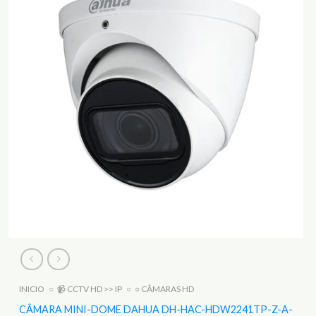
INICIO
○
📹 CCTV HD >> IP
○
○ CÂMARAS HD
CÂMARA MINI-DOME DAHUA DH-HAC-HDW2241TP-Z-A-