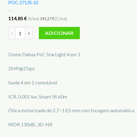
POC-27135-S2
114,85
€
(S/Iva)
141,27
€
(C/Iva)
Quantidade de Câmara Mini-Dome Dahua DH-HAC-HDW2241
ADICIONAR
Dome Dahua PoC StarLight 4 em 1
2MP@25ips
Saída 4 em 1 comutável
ICR, 0,001 lux, Smart IR 60m
Ótica motorizada de 2,7~13,5 mm com focagem automática
WDR 130dB, 3D-NR