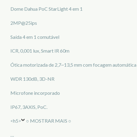
Dome Dahua PoC StarLight 4 em 1
2MP@25ips
Saída 4 em 1 comutável
ICR, 0,001 lux, Smart IR 60m
Ótica motorizada de 2,7~13,5 mm com focagem automática
WDR 130dB, 3D-NR
Microfone incorporado
IP67, 3AXIS, PoC.
<h5>
○ MOSTRAR MAIS ○
…