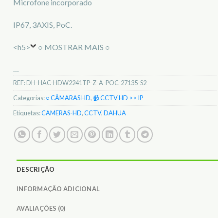
Microfone incorporado
IP67, 3AXIS, PoC.
<h5>
○ MOSTRAR MAIS ○
…
REF:
DH-HAC-HDW2241TP-Z-A-POC-27135-S2
Categorias:
○ CÂMARAS HD
,
📹 CCTV HD >> IP
Etiquetas:
CAMERAS-HD
,
CCTV
,
DAHUA
DESCRIÇÃO
INFORMAÇÃO ADICIONAL
AVALIAÇÕES (0)