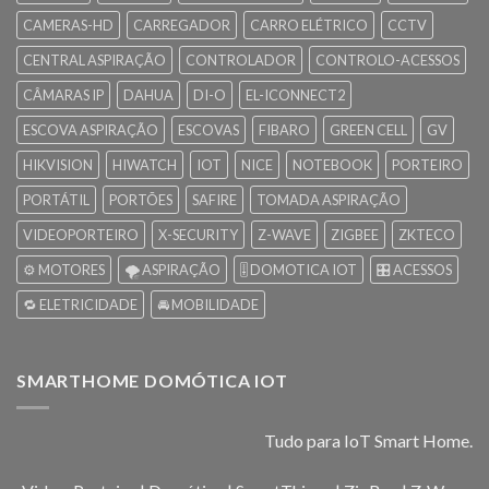
CAMERAS-HD
CARREGADOR
CARRO ELÉTRICO
CCTV
CENTRAL ASPIRAÇÃO
CONTROLADOR
CONTROLO-ACESSOS
CÂMARAS IP
DAHUA
DI-O
EL-ICONNECT2
ESCOVA ASPIRAÇÃO
ESCOVAS
FIBARO
GREEN CELL
GV
HIKVISION
HIWATCH
IOT
NICE
NOTEBOOK
PORTEIRO
PORTÁTIL
PORTÕES
SAFIRE
TOMADA ASPIRAÇÃO
VIDEOPORTEIRO
X-SECURITY
Z-WAVE
ZIGBEE
ZKTECO
⚙️ MOTORES
🌪️ ASPIRAÇÃO
🎚️ DOMOTICA IOT
🎛️ ACESSOS
🔁 ELETRICIDADE
🚘 MOBILIDADE
SMARTHOME DOMÓTICA IOT
Tudo para IoT Smart Home.