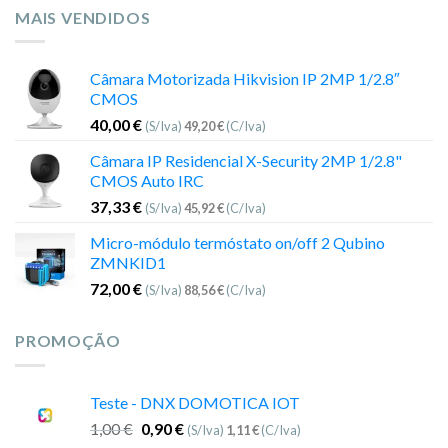
MAIS VENDIDOS
Câmara Motorizada Hikvision IP 2MP 1/2.8″
CMOS
40,00
€
(S/Iva)
49,20
€
(C/Iva)
Câmara IP Residencial X-Security 2MP 1/2.8"
CMOS Auto IRC
37,33
€
(S/Iva)
45,92
€
(C/Iva)
Micro-módulo termóstato on/off 2 Qubino
ZMNKID1
72,00
€
(S/Iva)
88,56
€
(C/Iva)
PROMOÇÃO
Teste - DNX DOMOTICA IOT
1,00
€
0,90
€
(S/Iva)
1,11
€
(C/Iva)