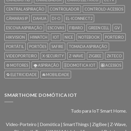
CENTRAL ASPIRAÇÃO
CONTROLADOR
CONTROLO-ACESSOS
CÂMARAS IP
DAHUA
DI-O
EL-ICONNECT2
ESCOVA ASPIRAÇÃO
ESCOVAS
FIBARO
GREEN CELL
GV
HIKVISION
HIWATCH
IOT
NICE
NOTEBOOK
PORTEIRO
PORTÁTIL
PORTÕES
SAFIRE
TOMADA ASPIRAÇÃO
VIDEOPORTEIRO
X-SECURITY
Z-WAVE
ZIGBEE
ZKTECO
⚙️ MOTORES
🌪️ ASPIRAÇÃO
🎚️ DOMOTICA IOT
🎛️ ACESSOS
🔁 ELETRICIDADE
🚘 MOBILIDADE
SMARTHOME DOMÓTICA IOT
Tudo para IoT Smart Home.
Video-Porteiro | Domótica | SmartThings | ZigBee | Z-Wave,