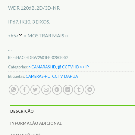
WDR 120dB, 2D/3D-NR
IP67, IK10, 3 EIXOS.
<h5>
○ MOSTRAR MAIS ○
…
REF:
HAC-HDBW2501EP-0280B-S2
Categorias:
○ CÂMARAS HD
,
📹 CCTV HD >> IP
Etiquetas:
CAMERAS-HD
,
CCTV
,
DAHUA
DESCRIÇÃO
INFORMAÇÃO ADICIONAL