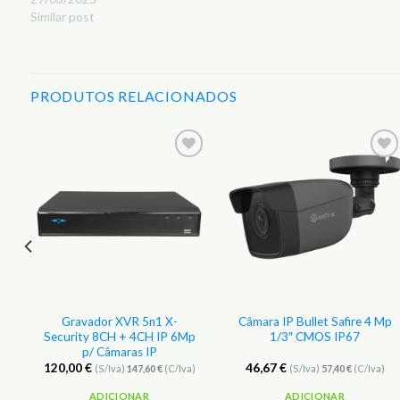
Similar post
PRODUTOS RELACIONADOS
r
Adicionar
Adicionar
aos
aos
s
Favoritos
Favoritos
+
Gravador XVR 5n1 X-
Câmara IP Bullet Safire 4 Mp
Security 8CH + 4CH IP 6Mp
1/3″ CMOS IP67
p/ Câmaras IP
120,00
€
46,67
€
(S/Iva)
147,60
€
(C/Iva)
(S/Iva)
57,40
€
(C/Iva)
ADICIONAR
ADICIONAR