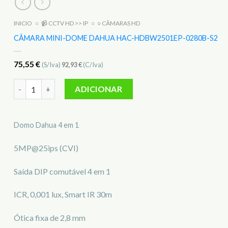
INICIO
○
📹 CCTV HD >> IP
○
○ CÂMARAS HD
CÂMARA MINI-DOME DAHUA HAC-HDBW2501EP-0280B-S2
75,55
€
(S/Iva)
92,93
€
(C/Iva)
Quantidade de Câmara Mini-Dome Dahua HAC-HDBW2501EP
ADICIONAR
Domo Dahua 4 em 1
5MP@25ips (CVI)
Saída DIP comutável 4 em 1
ICR, 0,001 lux, Smart IR 30m
Ótica fixa de 2,8 mm