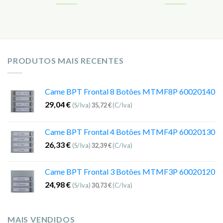
PRODUTOS MAIS RECENTES
Came BPT Frontal 8 Botões MTMF8P 60020140
29,04
€
(S/Iva)
35,72
€
(C/Iva)
Came BPT Frontal 4 Botões MTMF4P 60020130
26,33
€
(S/Iva)
32,39
€
(C/Iva)
Came BPT Frontal 3 Botões MTMF3P 60020120
24,98
€
(S/Iva)
30,73
€
(C/Iva)
MAIS VENDIDOS