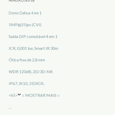
AVALIAÇÕES (0)
Domo Dahua 4 em 1
5MP@25ips (CVI)
Saída DIP comutável 4 em 1
ICR, 0,001 lux, Smart IR 30m
Ótica fixa de 2,8 mm
WDR 120dB, 2D/3D-NR
IP67, IK10, 3 EIXOS.
<h5>
○ MOSTRAR MAIS ○
…