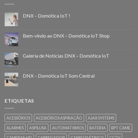
DNX – Domótica IoT !
Bem-vindo ao DNX – Domótica IoT Shop
Galeria de Noticias DNX – Domótica IoT
DNX – Domótica IoT Som Central
ETIQUETAS
ACESSÓRIOS
ACESSÓRIOS ASPIRAÇÃO
AJAX SYSTEMS
ALARMES
ASPILUSA
AUTOMATISMOS
BATERIA
BPT CAME
CAMERAS-HD
CARREGADOR
CARRO ELÉTRICO
CCTV