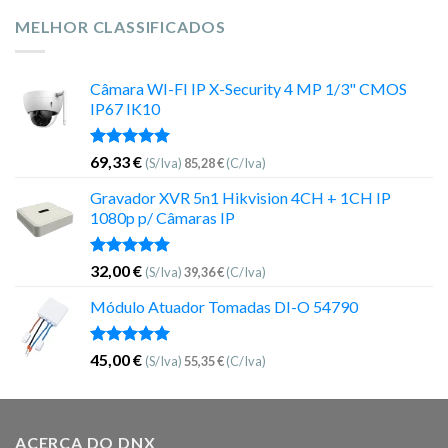
MELHOR CLASSIFICADOS
Câmara WI-FI IP X-Security 4 MP 1/3" CMOS
IP67 IK10
Avaliação
69,33
€
(S/Iva)
85,28
€
(C/Iva)
5.00
de 5
Gravador XVR 5n1 Hikvision 4CH + 1CH IP
1080p p/ Câmaras IP
Avaliação
32,00
€
(S/Iva)
39,36
€
(C/Iva)
5.00
de 5
Módulo Atuador Tomadas DI-O 54790
Avaliação
45,00
€
(S/Iva)
55,35
€
(C/Iva)
5.00
de 5
ACERCA DO DNX