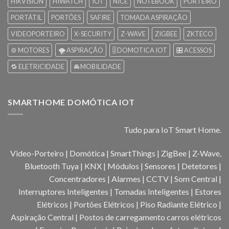
HIKVISION
HIWATCH
IOT
NICE
NOTEBOOK
PORTEIRO
PORTÁTIL
PORTÕES
SAFIRE
TOMADA ASPIRAÇÃO
VIDEOPORTEIRO
X-SECURITY
Z-WAVE
ZIGBEE
ZKTECO
⚙️ MOTORES
🌪️ ASPIRAÇÃO
🎚️ DOMOTICA IOT
🎛️ ACESSOS
🔁 ELETRICIDADE
🚘 MOBILIDADE
SMARTHOME DOMÓTICA IOT
Tudo para IoT Smart Home.
Video-Porteiro | Domótica | SmartThings | ZigBee | Z-Wave,
Bluetooth Tuya | KNX | Módulos | Sensores | Detetores |
Concentradores | Alarmes | CCTV | Som Central |
Interruptores Inteligentes | Tomadas Inteligentes | Estores
Elétricos | Portões Elétricos | Piso Radiante Elétrico |
Aspiração Central | Postos de carregamento carros elétricos