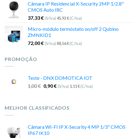
Câmara IP Residencial X-Security 2MP 1/2.8"
CMOS Auto IRC
37,33
€
(S/Iva)
45,92
€
(C/Iva)
Micro-módulo termóstato on/off 2 Qubino
ZMNKID1
72,00
€
(S/Iva)
88,56
€
(C/Iva)
PROMOÇÃO
Teste - DNX DOMOTICA IOT
1,00
€
0,90
€
(S/Iva)
1,11
€
(C/Iva)
MELHOR CLASSIFICADOS
Câmara WI-FI IP X-Security 4 MP 1/3" CMOS
IP67 IK10