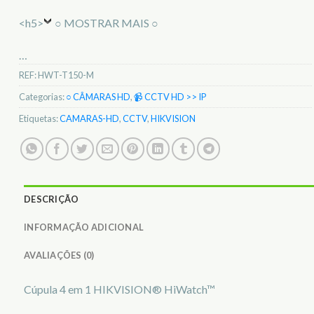
<h5>
○ MOSTRAR MAIS ○
…
REF:
HWT-T150-M
Categorias:
○ CÂMARAS HD
,
📹 CCTV HD >> IP
Etiquetas:
CAMARAS-HD
,
CCTV
,
HIKVISION
DESCRIÇÃO
INFORMAÇÃO ADICIONAL
AVALIAÇÕES (0)
Cúpula 4 em 1 HIKVISION® HiWatch™