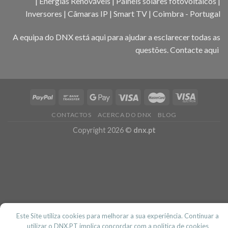
| Energias Renováveis | Paineis solares fotovoltaicos |
Inversores | Câmaras IP | Smart TV | Coimbra - Portugal
A equipa do DNX está aqui para ajudar a esclarecer todas as
questões.
Contacte aqui
CONTACTOS
ACERCA DO DNX
BLOG
Copyright 2026 ©
dnx.pt
Este Site utiliza cookies para melhorar a sua experiência. Continuar a
utilizar o DNX.PT implica concordar com a politica de cookies