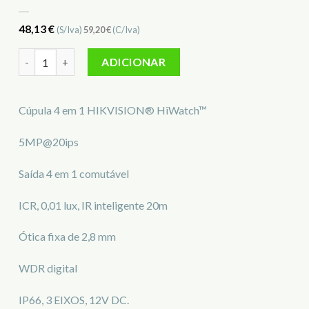
48,13
€
(S/Iva)
59,20
€
(C/Iva)
Quantidade de Camara Mini-Dome HIK HWT-T150-M
ADICIONAR
Cúpula 4 em 1 HIKVISION® HiWatch™
5MP@20ips
Saída 4 em 1 comutável
ICR, 0,01 lux, IR inteligente 20m
Ótica fixa de 2,8 mm
WDR digital
IP66, 3 EIXOS, 12V DC.