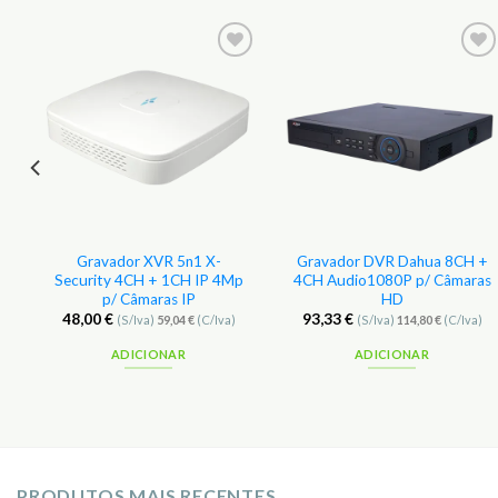
r
Adicionar
Adicionar
aos
aos
s
Favoritos
Favoritos
p
Gravador XVR 5n1 X-
Gravador DVR Dahua 8CH +
Security 4CH + 1CH IP 4Mp
4CH Audio1080P p/ Câmaras
p/ Câmaras IP
HD
48,00
€
93,33
€
(S/Iva)
59,04
€
(C/Iva)
(S/Iva)
114,80
€
(C/Iva)
ADICIONAR
ADICIONAR
PRODUTOS MAIS RECENTES