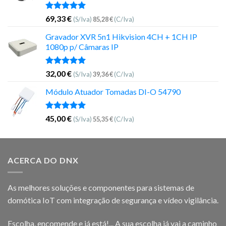
Avaliação
69,33
€
(S/Iva)
85,28
€
(C/Iva)
5.00
de 5
Gravador XVR 5n1 Hikvision 4CH + 1CH IP
1080p p/ Câmaras IP
Avaliação
32,00
€
(S/Iva)
39,36
€
(C/Iva)
5.00
de 5
Módulo Atuador Tomadas DI-O 54790
Avaliação
45,00
€
(S/Iva)
55,35
€
(C/Iva)
5.00
de 5
ACERCA DO DNX
As melhores soluções e componentes para sistemas de
domótica IoT com integração de segurança e vídeo vigilância.
Escolha, encomende e já está!... A sua escolha já vai a caminho