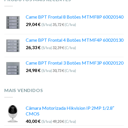
Came BPT Frontal 8 Botões MTMF8P 60020140
29,04
€
(S/Iva)
35,72
€
(C/Iva)
Came BPT Frontal 4 Botões MTMF4P 60020130
26,33
€
(S/Iva)
32,39
€
(C/Iva)
Came BPT Frontal 3 Botões MTMF3P 60020120
24,98
€
(S/Iva)
30,73
€
(C/Iva)
MAIS VENDIDOS
Câmara Motorizada Hikvision IP 2MP 1/2.8″
CMOS
40,00
€
(S/Iva)
49,20
€
(C/Iva)