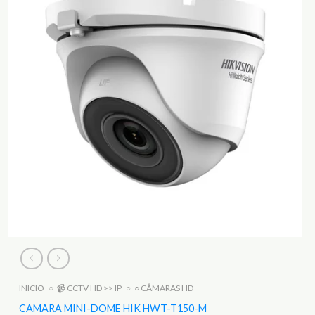
INICIO
○
📹 CCTV HD >> IP
○
○ CÂMARAS HD
CAMARA MINI-DOME HIK HWT-T150-M