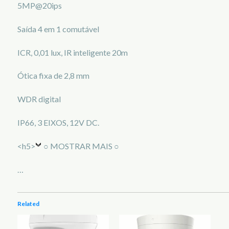
5MP@20ips
Saída 4 em 1 comutável
ICR, 0,01 lux, IR inteligente 20m
Ótica fixa de 2,8 mm
WDR digital
IP66, 3 EIXOS, 12V DC.
<h5>
○ MOSTRAR MAIS ○
…
Related