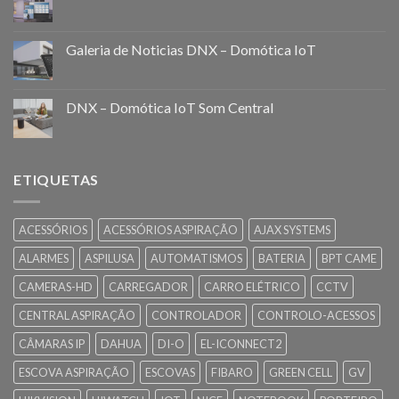
Galeria de Noticias DNX – Domótica IoT
DNX – Domótica IoT Som Central
ETIQUETAS
ACESSÓRIOS
ACESSÓRIOS ASPIRAÇÃO
AJAX SYSTEMS
ALARMES
ASPILUSA
AUTOMATISMOS
BATERIA
BPT CAME
CAMERAS-HD
CARREGADOR
CARRO ELÉTRICO
CCTV
CENTRAL ASPIRAÇÃO
CONTROLADOR
CONTROLO-ACESSOS
CÂMARAS IP
DAHUA
DI-O
EL-ICONNECT2
ESCOVA ASPIRAÇÃO
ESCOVAS
FIBARO
GREEN CELL
GV