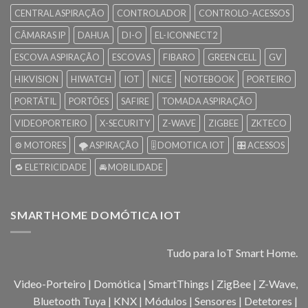
CENTRAL ASPIRAÇÃO
CONTROLADOR
CONTROLO-ACESSOS
CÂMARAS IP
DAHUA
DI-O
EL-ICONNECT2
ESCOVA ASPIRAÇÃO
ESCOVAS
FIBARO
GREEN CELL
GV
HIKVISION
HIWATCH
IOT
NICE
NOTEBOOK
PORTEIRO
PORTÁTIL
PORTÕES
SAFIRE
TOMADA ASPIRAÇÃO
VIDEOPORTEIRO
X-SECURITY
Z-WAVE
ZIGBEE
ZKTECO
⚙️ MOTORES
🌪️ ASPIRAÇÃO
🎚️ DOMOTICA IOT
🎛️ ACESSOS
🔁 ELETRICIDADE
🚘 MOBILIDADE
SMARTHOME DOMÓTICA IOT
Tudo para IoT Smart Home.
Video-Porteiro | Domótica | SmartThings | ZigBee | Z-Wave,
Bluetooth Tuya | KNX | Módulos | Sensores | Detetores |