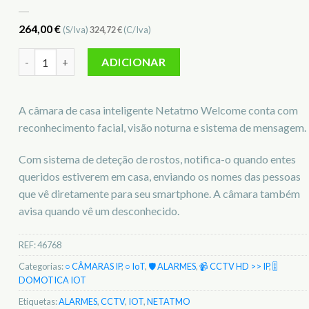
264,00
€
(S/Iva)
324,72
€
(C/Iva)
Quantidade de Câmara Welcome NETATMO IOT 46768
ADICIONAR
A câmara de casa inteligente Netatmo Welcome conta com
reconhecimento facial, visão noturna e sistema de mensagem.
Com sistema de deteção de rostos, notifica-o quando entes
queridos estiverem em casa, enviando os nomes das pessoas
que vê diretamente para seu smartphone. A câmara também
avisa quando vê um desconhecido.
REF:
46768
Categorias:
○ CÂMARAS IP
,
○ IoT
,
🛡️ ALARMES
,
📹 CCTV HD >> IP
,
🎚️
DOMOTICA IOT
Etiquetas:
ALARMES
,
CCTV
,
IOT
,
NETATMO