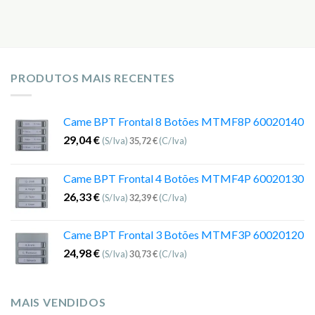
PRODUTOS MAIS RECENTES
Came BPT Frontal 8 Botões MTMF8P 60020140
29,04
€
(S/Iva)
35,72
€
(C/Iva)
Came BPT Frontal 4 Botões MTMF4P 60020130
26,33
€
(S/Iva)
32,39
€
(C/Iva)
Came BPT Frontal 3 Botões MTMF3P 60020120
24,98
€
(S/Iva)
30,73
€
(C/Iva)
MAIS VENDIDOS