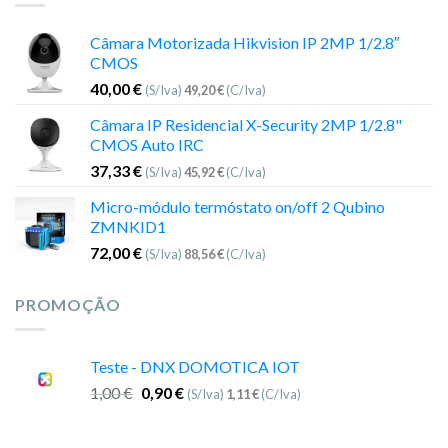
Câmara Motorizada Hikvision IP 2MP 1/2.8″
CMOS
40,00
€
(S/Iva)
49,20
€
(C/Iva)
Câmara IP Residencial X-Security 2MP 1/2.8"
CMOS Auto IRC
37,33
€
(S/Iva)
45,92
€
(C/Iva)
Micro-módulo termóstato on/off 2 Qubino
ZMNKID1
72,00
€
(S/Iva)
88,56
€
(C/Iva)
PROMOÇÃO
Teste - DNX DOMOTICA IOT
1,00
€
0,90
€
(S/Iva)
1,11
€
(C/Iva)