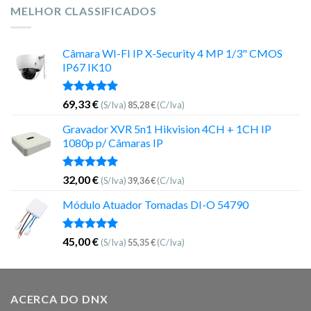
MELHOR CLASSIFICADOS
Câmara WI-FI IP X-Security 4 MP 1/3" CMOS
IP67 IK10
Avaliação
69,33
€
(S/Iva)
85,28
€
(C/Iva)
5.00
de 5
Gravador XVR 5n1 Hikvision 4CH + 1CH IP
1080p p/ Câmaras IP
Avaliação
32,00
€
(S/Iva)
39,36
€
(C/Iva)
5.00
de 5
Módulo Atuador Tomadas DI-O 54790
Avaliação
45,00
€
(S/Iva)
55,35
€
(C/Iva)
5.00
de 5
ACERCA DO DNX