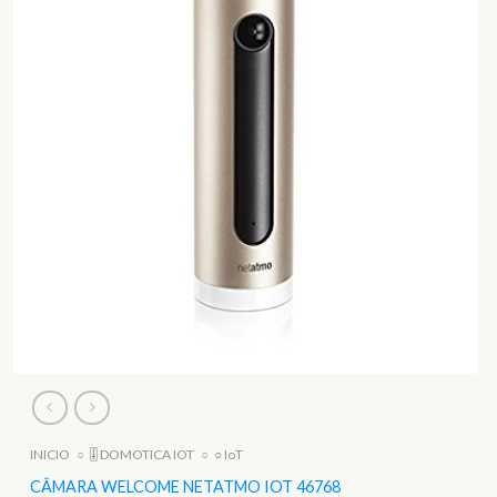
INICIO
○
🎚️ DOMOTICA IOT
○
○ IoT
CÂMARA WELCOME NETATMO IOT 46768