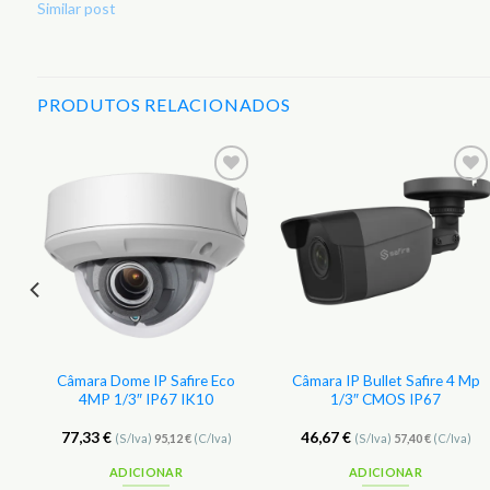
Similar post
PRODUTOS RELACIONADOS
r
Adicionar
Adicionar
aos
aos
s
Favoritos
Favoritos
4
Câmara Dome IP Safire Eco
Câmara IP Bullet Safire 4 Mp
4MP 1/3″ IP67 IK10
1/3″ CMOS IP67
77,33
€
46,67
€
(S/Iva)
95,12
€
(C/Iva)
(S/Iva)
57,40
€
(C/Iva)
ADICIONAR
ADICIONAR