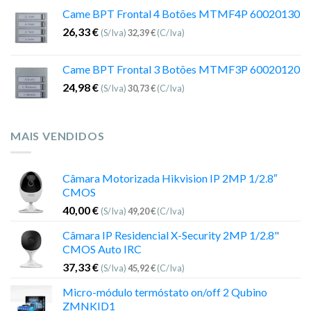
Came BPT Frontal 4 Botões MTMF4P 60020130
26,33
€
(S/Iva)
32,39
€
(C/Iva)
Came BPT Frontal 3 Botões MTMF3P 60020120
24,98
€
(S/Iva)
30,73
€
(C/Iva)
MAIS VENDIDOS
Câmara Motorizada Hikvision IP 2MP 1/2.8″
CMOS
40,00
€
(S/Iva)
49,20
€
(C/Iva)
Câmara IP Residencial X-Security 2MP 1/2.8"
CMOS Auto IRC
37,33
€
(S/Iva)
45,92
€
(C/Iva)
Micro-módulo termóstato on/off 2 Qubino
ZMNKID1