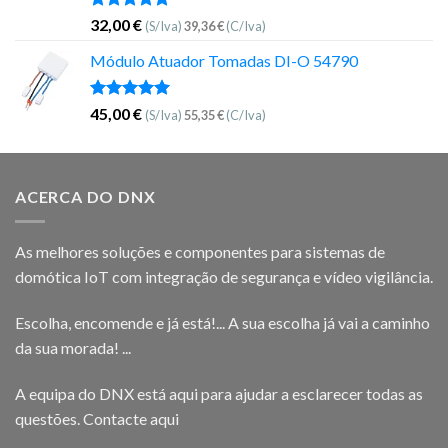
Avaliação
32,00
€
(S/Iva)
39,36
€
(C/Iva)
5.00
de 5
Módulo Atuador Tomadas DI-O 54790
Avaliação
45,00
€
(S/Iva)
55,35
€
(C/Iva)
5.00
de 5
ACERCA DO DNX
As melhores soluções e componentes para sistemas de
domótica IoT com integração de segurança e vídeo vigilância.
Escolha, encomende e já está!... A sua escolha já vai a caminho
da sua morada! ...
A equipa do DNX está aqui para ajudar a esclarecer todas as
questões.
Contacte aqui