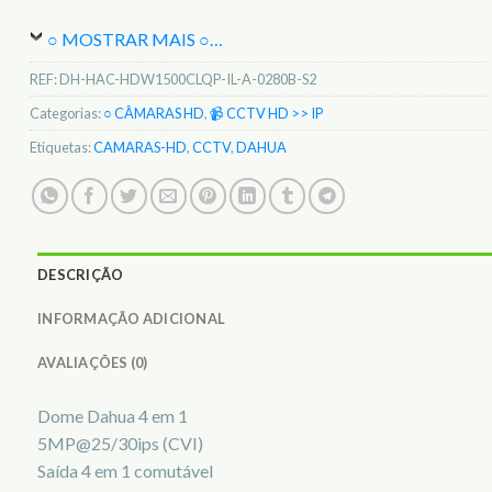
○ MOSTRAR MAIS ○
…
REF:
DH-HAC-HDW1500CLQP-IL-A-0280B-S2
Categorias:
○ CÂMARAS HD
,
📹 CCTV HD >> IP
Etiquetas:
CAMARAS-HD
,
CCTV
,
DAHUA
DESCRIÇÃO
INFORMAÇÃO ADICIONAL
AVALIAÇÕES (0)
Dome Dahua 4 em 1
5MP@25/30ips (CVI)
Saída 4 em 1 comutável