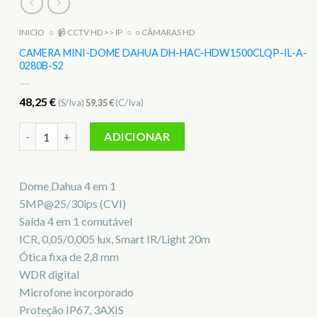
INICIO
○
📹 CCTV HD >> IP
○
○ CÂMARAS HD
CAMERA MINI-DOME DAHUA DH-HAC-HDW1500CLQP-IL-A-
0280B-S2
48,25
€
(S/Iva)
59,35
€
(C/Iva)
Quantidade de Camera Mini-Dome Dahua DH-HAC-HDW1500
ADICIONAR
Dome Dahua 4 em 1
5MP@25/30ips (CVI)
Saída 4 em 1 comutável
ICR, 0,05/0,005 lux, Smart IR/Light 20m
Ótica fixa de 2,8 mm
WDR digital
Microfone incorporado
Proteção IP67, 3AXIS