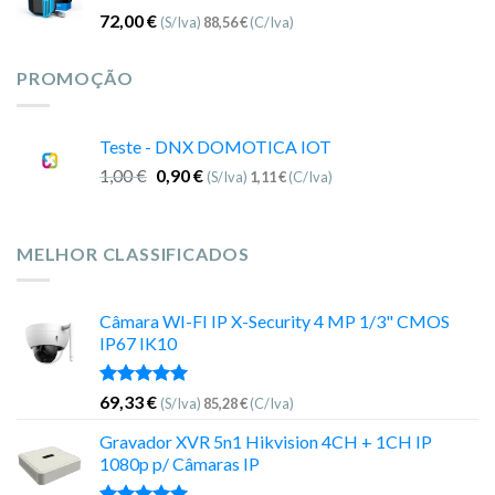
72,00
€
(S/Iva)
88,56
€
(C/Iva)
PROMOÇÃO
Teste - DNX DOMOTICA IOT
1,00
€
0,90
€
(S/Iva)
1,11
€
(C/Iva)
MELHOR CLASSIFICADOS
Câmara WI-FI IP X-Security 4 MP 1/3" CMOS
IP67 IK10
Avaliação
69,33
€
(S/Iva)
85,28
€
(C/Iva)
5.00
de 5
Gravador XVR 5n1 Hikvision 4CH + 1CH IP
1080p p/ Câmaras IP