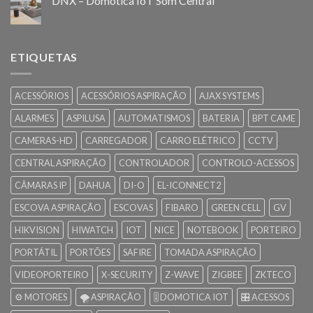
DNX – Domótica IoT Som Central
ETIQUETAS
ACESSÓRIOS
ACESSÓRIOS ASPIRAÇÃO
AJAX SYSTEMS
ALARMES
ASPILUSA
AUTOMATISMOS
BATERIA
BPT CAME
CAMERAS-HD
CARREGADOR
CARRO ELÉTRICO
CCTV
CENTRAL ASPIRAÇÃO
CONTROLADOR
CONTROLO-ACESSOS
CÂMARAS IP
DAHUA
DI-O
EL-ICONNECT2
ESCOVA ASPIRAÇÃO
ESCOVAS
FIBARO
GREEN CELL
GV
HIKVISION
HIWATCH
IOT
NICE
NOTEBOOK
PORTEIRO
PORTÁTIL
PORTÕES
SAFIRE
TOMADA ASPIRAÇÃO
VIDEOPORTEIRO
X-SECURITY
Z-WAVE
ZIGBEE
ZKTECO
⚙️ MOTORES
🌪️ ASPIRAÇÃO
🎚️ DOMOTICA IOT
🎛️ ACESSOS