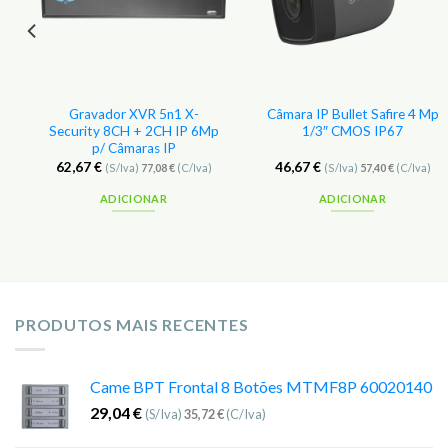
Gravador XVR 5n1 X-
Câmara IP Bullet Safire 4 Mp
Security 8CH + 2CH IP 6Mp
1/3″ CMOS IP67
p/ Câmaras IP
62,67
€
46,67
€
(S/Iva)
77,08
€
(C/Iva)
(S/Iva)
57,40
€
(C/Iva)
ADICIONAR
ADICIONAR
PRODUTOS MAIS RECENTES
Came BPT Frontal 8 Botões MTMF8P 60020140
29,04
€
(S/Iva)
35,72
€
(C/Iva)