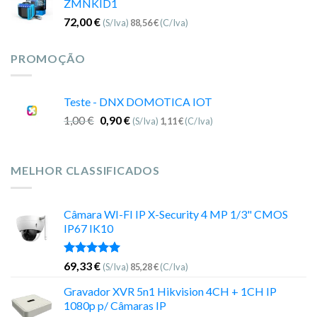
ZMNKID1
72,00
€
(S/Iva)
88,56
€
(C/Iva)
PROMOÇÃO
Teste - DNX DOMOTICA IOT
1,00
€
0,90
€
(S/Iva)
1,11
€
(C/Iva)
MELHOR CLASSIFICADOS
Câmara WI-FI IP X-Security 4 MP 1/3" CMOS
IP67 IK10
Avaliação
69,33
€
(S/Iva)
85,28
€
(C/Iva)
5.00
de 5
Gravador XVR 5n1 Hikvision 4CH + 1CH IP
1080p p/ Câmaras IP