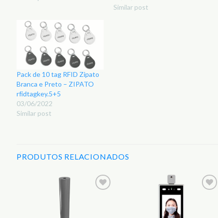
Similar post
Pack de 10 tag RFID Zipato
Branca e Preto – ZIPATO
rfidtagkey.5+5
03/06/2022
Similar post
PRODUTOS RELACIONADOS
r
Adicionar
Adicionar
aos
aos
s
Favoritos
Favoritos