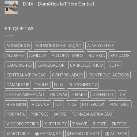
DNX – Domótica IoT Som Central
ETIQUETAS
ACESSÓRIOS
ACESSÓRIOS ASPIRAÇÃO
AJAX SYSTEMS
ALARMES
ASPILUSA
AUTOMATISMOS
BATERIA
BPT CAME
CAMERAS-HD
CARREGADOR
CARRO ELÉTRICO
CCTV
CENTRAL ASPIRAÇÃO
CONTROLADOR
CONTROLO-ACESSOS
CÂMARAS IP
DAHUA
DI-O
EL-ICONNECT2
ESCOVA ASPIRAÇÃO
ESCOVAS
FIBARO
GREEN CELL
GV
HIKVISION
HIWATCH
IOT
NICE
NOTEBOOK
PORTEIRO
PORTÁTIL
PORTÕES
SAFIRE
TOMADA ASPIRAÇÃO
VIDEOPORTEIRO
X-SECURITY
Z-WAVE
ZIGBEE
ZKTECO
⚙️ MOTORES
🌪️ ASPIRAÇÃO
🎚️ DOMOTICA IOT
🎛️ ACESSOS