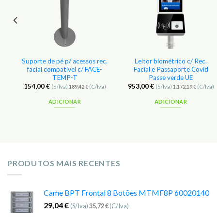
Suporte de pé p/ acessos rec.
Leitor biométrico c/ Rec.
–
facial compatível c/ FACE-
Facial e Passaporte Covid
TEMP-T
Passe verde UE
154,00
€
953,00
€
(S/Iva)
189,42
€
(C/Iva)
(S/Iva)
1.172,19
€
(C/Iva)
ADICIONAR
ADICIONAR
PRODUTOS MAIS RECENTES
Came BPT Frontal 8 Botões MTMF8P 60020140
29,04
€
(S/Iva)
35,72
€
(C/Iva)