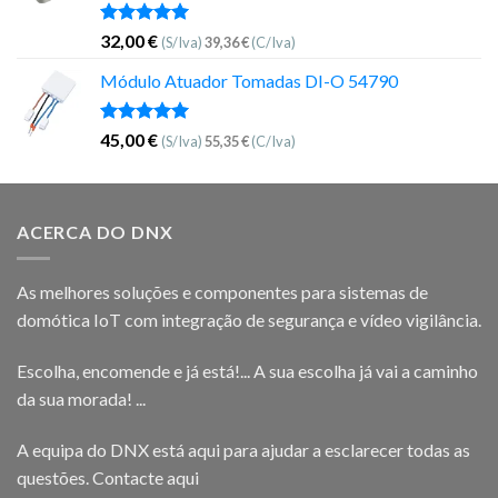
Avaliação
32,00
€
(S/Iva)
39,36
€
(C/Iva)
5.00
de 5
Módulo Atuador Tomadas DI-O 54790
Avaliação
45,00
€
(S/Iva)
55,35
€
(C/Iva)
5.00
de 5
ACERCA DO DNX
As melhores soluções e componentes para sistemas de
domótica IoT com integração de segurança e vídeo vigilância.
Escolha, encomende e já está!... A sua escolha já vai a caminho
da sua morada! ...
A equipa do DNX está aqui para ajudar a esclarecer todas as
questões.
Contacte aqui