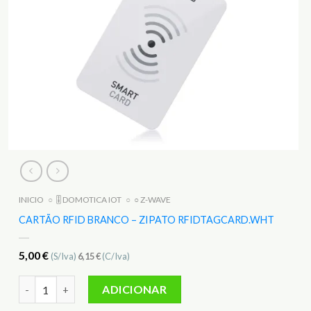
INICIO
○
🎚️ DOMOTICA IOT
○
○ Z-WAVE
CARTÃO RFID BRANCO – ZIPATO RFIDTAGCARD.WHT
5,00
€
(S/Iva)
6,15
€
(C/Iva)
Quantidade de Cartão RFID Branco – ZIPATO rfidtagcard.wht
ADICIONAR