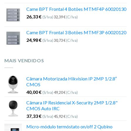
Came BPT Frontal 4 Botões MTMF4P 60020130
26,33
€
(S/Iva)
32,39
€
(C/Iva)
Came BPT Frontal 3 Botões MTMF3P 60020120
24,98
€
(S/Iva)
30,73
€
(C/Iva)
MAIS VENDIDOS
Câmara Motorizada Hikvision IP 2MP 1/2.8″
CMOS
40,00
€
(S/Iva)
49,20
€
(C/Iva)
Câmara IP Residencial X-Security 2MP 1/2.8"
CMOS Auto IRC
37,33
€
(S/Iva)
45,92
€
(C/Iva)
Micro-módulo termóstato on/off 2 Qubino