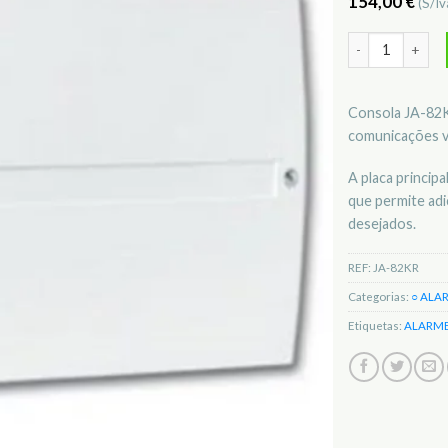
154,00
€
(S/Iv
Quantidade de 
Consola JA-82K
comunicações vi
A placa princip
que permite ad
desejados.
REF:
JA-82KR
Categorias:
○ ALA
Etiquetas:
ALARM