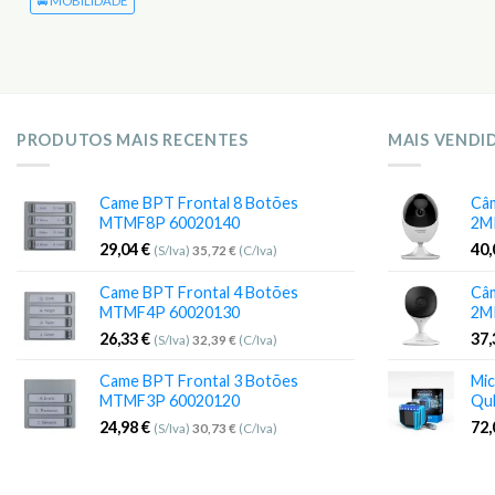
🚘 MOBILIDADE
PRODUTOS MAIS RECENTES
MAIS VENDI
Came BPT Frontal 8 Botões
Câm
MTMF8P 60020140
2M
29,04
€
40
(S/Iva)
35,72
€
(C/Iva)
Came BPT Frontal 4 Botões
Câm
MTMF4P 60020130
2M
26,33
€
37
(S/Iva)
32,39
€
(C/Iva)
Came BPT Frontal 3 Botões
Mic
MTMF3P 60020120
Qu
24,98
€
72
(S/Iva)
30,73
€
(C/Iva)