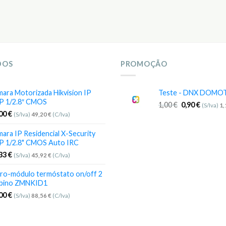
DOS
PROMOÇÃO
ara Motorizada Hikvision IP
Teste - DNX DOMO
P 1/2.8″ CMOS
1,00
€
0,90
€
(S/Iva)
1
,00
€
(S/Iva)
49,20
€
(C/Iva)
ara IP Residencial X-Security
P 1/2.8" CMOS Auto IRC
,33
€
(S/Iva)
45,92
€
(C/Iva)
ro-módulo termóstato on/off 2
bino ZMNKID1
,00
€
(S/Iva)
88,56
€
(C/Iva)