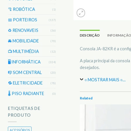
🦿 ROBÓTICA
(1)
📅 PORTEIROS
(137)
♻️ RENOVAVEIS
(36)
DESCRIÇÃO
INFORMAÇÃO
🚘 MOBILIDADE
(70)
Consola JA-82KR é a config
📺 MULTIMÉDIA
(12)
A placa principal da conso
🖥️ INFORMÁTICA
(324)
desejados.
🎼 SOM CENTRAL
(20)
○ MOSTRAR MAIS ○
…
🔁 ELETRICIDADE
(78)
🌡 PISO RADIANTE
(0)
Related
ETIQUETAS DE
PRODUTO
ACESSÓRIOS