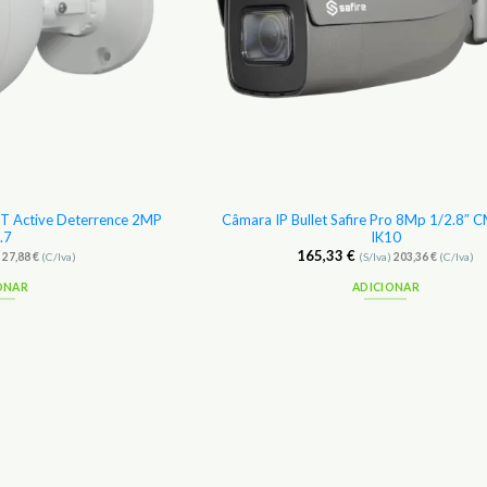
T Active Deterrence 2MP
Câmara IP Bullet Safire Pro 8Mp 1/2.8″
.7
IK10
165,33
€
)
27,88
€
(C/Iva)
(S/Iva)
203,36
€
(C/Iva)
ONAR
ADICIONAR