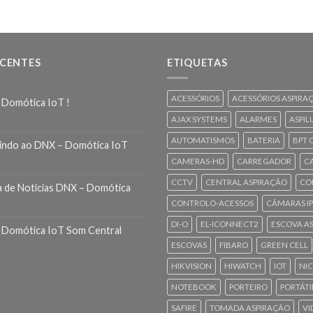
ECENTES
ETIQUETAS
ACESSÓRIOS
ACESSÓRIOS ASPIRA
 Domótica IoT !
AJAX SYSTEMS
ALARMES
ASPIL
AUTOMATISMOS
BATERIA
BPT 
indo ao DNX – Domótica IoT
CAMERAS-HD
CARREGADOR
C
CCTV
CENTRAL ASPIRAÇÃO
CO
a de Noticias DNX – Domótica
CONTROLO-ACESSOS
CÂMARAS IP
DI-O
EL-ICONNECT2
ESCOVA A
 Domótica IoT Som Central
ESCOVAS
FIBARO
GREEN CELL
HIKVISION
HIWATCH
IOT
NI
NOTEBOOK
PORTEIRO
PORTÁTI
SAFIRE
TOMADA ASPIRAÇÃO
VI