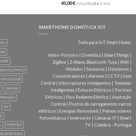
Avaliação
45,00
€
(S/Iva)
55,35
€
(C/Iva)
5.00
de 5
SMARTHOME DOMÓTICA IOT
Tudo para IoT Smart Home.
ÇÃO
USA
Video-Porteiro | Domótica | SmartThings |
CAME
ZigBee | Z-Wave, Bluetooth Tuya | KNX |
Módulos | Sensores | Detetores |
ARRO ELÉTRICO
Concentradores | Alarmes | CCTV | Som
NTROLADOR
Central | Interruptores Inteligentes | Tomadas
DAHUA
Inteligentes | Estores Elétricos | Portões
Elétricos | Piso Radiante Elétrico | Aspiração
SPIRAÇÃO
Central | Postos de carregamento carros
GV
elétricos | Energias Renováveis | Paineis solares
CE
fotovoltaicos | Inversores | Câmaras IP | Smart
TV | Coimbra - Portugal
L
PORTÕES
DEOPORTEIRO