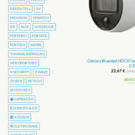
GREEN CELL
GV
HIKVISION
HIWATCH
IOT
NICE
NOTEBOOK
PORTEIRO
PORTÁTIL
PORTÕES
SAFIRE
TOMADA ASPIRAÇÃO
Câmara Branded HDCVI Io
P Dome Safire 4 Mp 1/2.7″ CMOS IP67
VIDEOPORTEIRO
1/2
50,67
€
22,67
€
(S/Iva)
62,32
€
(C/Iva)
(S/Iva
X-SECURITY
Z-WAVE
ADICIONAR
ADICI
ZIGBEE
ZKTECO
⚙️ MOTORES
🌪️ ASPIRAÇÃO
🎚️ DOMOTICA IOT
🎛️ ACESSOS
🔁 ELETRICIDADE