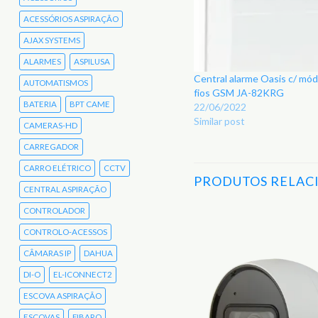
ACESSÓRIOS ASPIRAÇÃO
AJAX SYSTEMS
ALARMES
ASPILUSA
Central alarme Oasis c/ mó
AUTOMATISMOS
fios GSM JA-82KRG
BATERIA
BPT CAME
22/06/2022
Similar post
CAMERAS-HD
CARREGADOR
CARRO ELÉTRICO
CCTV
PRODUTOS RELAC
CENTRAL ASPIRAÇÃO
CONTROLADOR
CONTROLO-ACESSOS
CÂMARAS IP
DAHUA
DI-O
EL-ICONNECT2
ESCOVA ASPIRAÇÃO
ESCOVAS
FIBARO