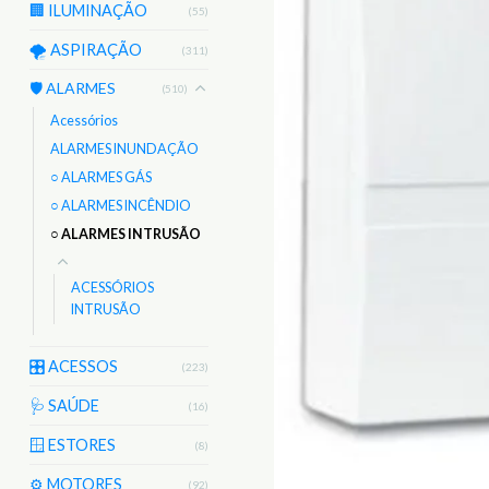
🏢 ILUMINAÇÃO
(55)
🌪️ ASPIRAÇÃO
(311)
🛡️ ALARMES
(510)
Acessórios
ALARMES INUNDAÇÃO
○ ALARMES GÁS
○ ALARMES INCÊNDIO
○ ALARMES INTRUSÃO
ACESSÓRIOS
INTRUSÃO
🎛️ ACESSOS
(223)
🩺 SAÚDE
(16)
🪟 ESTORES
(8)
⚙️ MOTORES
(92)