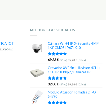
MELHOR CLASSIFICADOS
TICA IOT
Câmara WI-FI IP X-Security 4 MP
1/3" CMOS IP67 IK10
,11
€
(C/Iva)
Avaliação
69,33
€
(S/Iva)
85,28
€
(C/Iva)
5.00
de 5
Gravador XVR 5n1 Hikvision 4CH +
1CH IP 1080p p/ Câmaras IP
Avaliação
32,00
€
(S/Iva)
39,36
€
(C/Iva)
5.00
de 5
Módulo Atuador Tomadas DI-O
54790