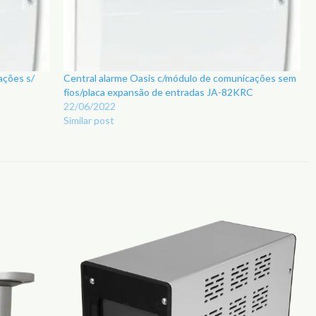
ações s/
Central alarme Oasis c/módulo de comunicações sem
fios/placa expansão de entradas JA-82KRC
22/06/2022
Similar post