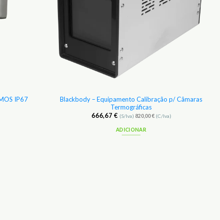
 CMOS IP67
Blackbody – Equipamento Calibração p/ Câmaras
Termográficas
666,67
€
(S/Iva)
820,00
€
(C/Iva)
ADICIONAR