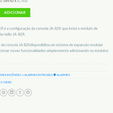
a)
189,42
€
(C/Iva)
Central alarme Oasis c/módulo de comunicações sem fios JA-82KR
ADICIONAR
R é a configuração da consola JA-82K que inclui o módulo de
a rádio JA-82R.
al da consola JA 82Kdisponibiliza um sistema de expansão modular
icionar novas funcionalidades simplesmente adicionando os módulos
RMES INCÊNDIO
,
○ ALARMES INTRUSÃO
,
🛡️ ALARMES
ES
,
OÁSIS