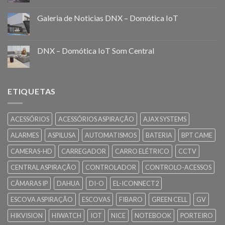
Galeria de Noticias DNX – Domótica IoT
DNX – Domótica IoT Som Central
ETIQUETAS
ACESSÓRIOS
ACESSÓRIOS ASPIRAÇÃO
AJAX SYSTEMS
ALARMES
ASPILUSA
AUTOMATISMOS
BATERIA
BPT CAME
CAMERAS-HD
CARREGADOR
CARRO ELÉTRICO
CCTV
CENTRAL ASPIRAÇÃO
CONTROLADOR
CONTROLO-ACESSOS
CÂMARAS IP
DAHUA
DI-O
EL-ICONNECT2
ESCOVA ASPIRAÇÃO
ESCOVAS
FIBARO
GREEN CELL
GV
HIKVISION
HIWATCH
IOT
NICE
NOTEBOOK
PORTEIRO