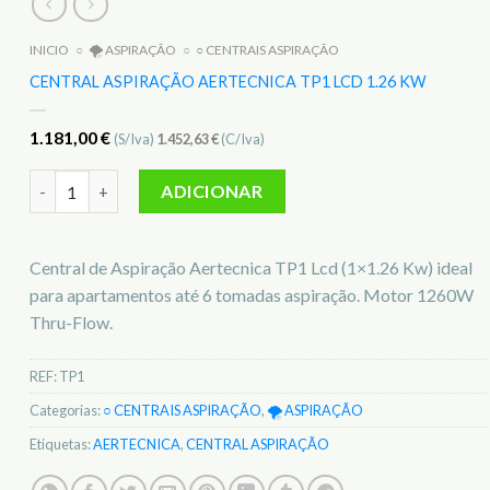
INICIO
○
🌪️ ASPIRAÇÃO
○
○ CENTRAIS ASPIRAÇÃO
CENTRAL ASPIRAÇÃO AERTECNICA TP1 LCD 1.26 KW
1.181,00
€
(S/Iva)
1.452,63
€
(C/Iva)
Quantidade de Central Aspiração Aertecnica TP1 Lcd 1.26 Kw
ADICIONAR
Central de Aspiração Aertecnica TP1 Lcd (1×1.26 Kw) ideal
para apartamentos até 6 tomadas aspiração. Motor 1260W
Thru-Flow.
REF:
TP1
Categorias:
○ CENTRAIS ASPIRAÇÃO
,
🌪️ ASPIRAÇÃO
Etiquetas:
AERTECNICA
,
CENTRAL ASPIRAÇÃO