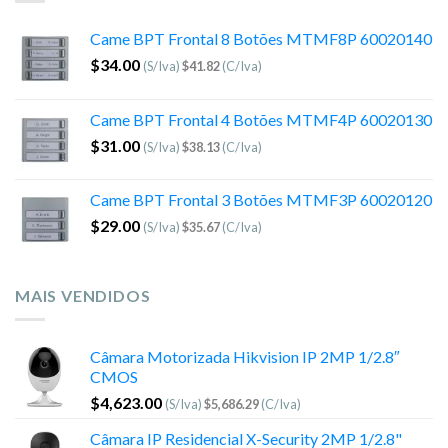
Came BPT Frontal 8 Botões MTMF8P 60020140
$
34.00
(S/Iva)
$
41.82
(C/Iva)
Came BPT Frontal 4 Botões MTMF4P 60020130
$
31.00
(S/Iva)
$
38.13
(C/Iva)
Came BPT Frontal 3 Botões MTMF3P 60020120
$
29.00
(S/Iva)
$
35.67
(C/Iva)
MAIS VENDIDOS
Câmara Motorizada Hikvision IP 2MP 1/2.8″
CMOS
$
4,623.00
(S/Iva)
$
5,686.29
(C/Iva)
Câmara IP Residencial X-Security 2MP 1/2.8"