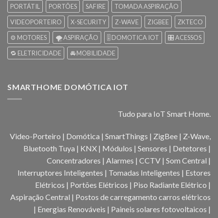
PORTÁTIL
PORTÕES
SAFIRE
TOMADA ASPIRAÇÃO
VIDEOPORTEIRO
X-SECURITY
Z-WAVE
ZIGBEE
ZKTECO
⚙️ MOTORES
🌪️ ASPIRAÇÃO
🎚️ DOMOTICA IOT
🎛️ ACESSOS
🔁 ELETRICIDADE
🚘 MOBILIDADE
SMARTHOME DOMÓTICA IOT
Tudo para IoT Smart Home.
Video-Porteiro | Domótica | SmartThings | ZigBee | Z-Wave,
Bluetooth Tuya | KNX | Módulos | Sensores | Detetores |
Concentradores | Alarmes | CCTV | Som Central |
Interruptores Inteligentes | Tomadas Inteligentes | Estores
Elétricos | Portões Elétricos | Piso Radiante Elétrico |
Aspiração Central | Postos de carregamento carros elétricos
| Energias Renováveis | Paineis solares fotovoltaicos |