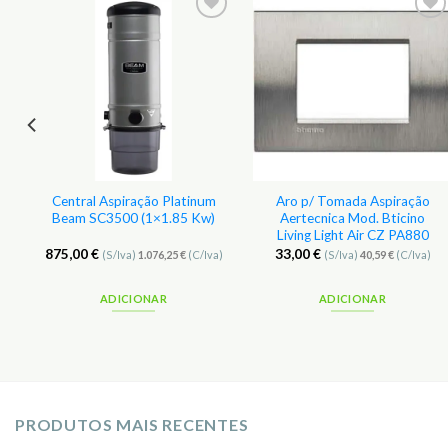
r
Adicionar
Adicionar
aos
aos
s
Favoritos
Favoritos
Central Aspiração Platinum
Aro p/ Tomada Aspiração
Beam SC3500 (1×1.85 Kw)
Aertecnica Mod. Bticino
Living Light Air CZ PA880
875,00
€
33,00
€
(S/Iva)
1.076,25
€
(C/Iva)
(S/Iva)
40,59
€
(C/Iva)
ADICIONAR
ADICIONAR
PRODUTOS MAIS RECENTES