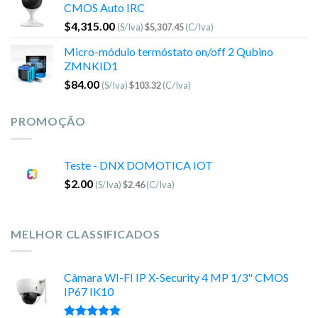
CMOS Auto IRC
$
4,315.00
(S/Iva)
$
5,307.45
(C/Iva)
Micro-módulo termóstato on/off 2 Qubino
ZMNKID1
$
84.00
(S/Iva)
$
103.32
(C/Iva)
PROMOÇÃO
Teste - DNX DOMOTICA IOT
$
2.00
(S/Iva)
$
2.46
(C/Iva)
MELHOR CLASSIFICADOS
Câmara WI-FI IP X-Security 4 MP 1/3" CMOS
IP67 IK10