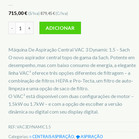
715,00
€
(S/Iva)
879,45
€
(C/Iva)
Quantidade de Central de Aspiração VAC 3 Dynamic 1.5 – Sach
ADICIONAR
Máquina De Aspiração Central VAC 3 Dynamic 1.5 – Sach
O novo aspirador central topo de gama da Sach. Potente em
desempenho, mas com baixo consumo de energia, a elegante
linha VAC³ oferece três opções diferentes de filtragem – a
combinação de filtros HEPA e Pro-Tecta, um filtro de auto-
limpeza e uma opção de saco de filtro.
O VAC³ está disponível com duas configurações de motor –
1.5kW ou 1.7kW – e com a opção de escolher a versão
dinâmica ou digital com seu display digital.
REF:
VAC3DYNAMIC1.5
Categorias:
○ CENTRAIS ASPIRAÇÃO
,
🌪️ ASPIRAÇÃO