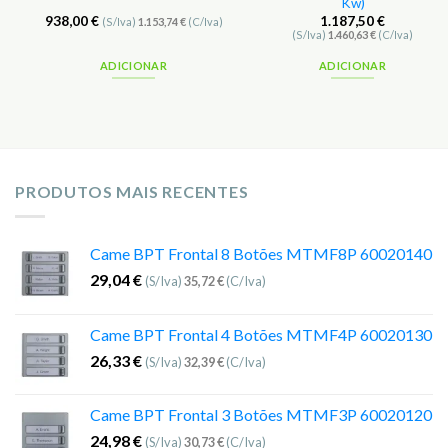
Kw)
938,00
€
1.187,50
€
(S/Iva)
1.153,74
€
(C/Iva)
(S/Iva)
1.460,63
€
(C/Iva)
ADICIONAR
ADICIONAR
PRODUTOS MAIS RECENTES
Came BPT Frontal 8 Botões MTMF8P 60020140
29,04
€
(S/Iva)
35,72
€
(C/Iva)
Came BPT Frontal 4 Botões MTMF4P 60020130
26,33
€
(S/Iva)
32,39
€
(C/Iva)
Came BPT Frontal 3 Botões MTMF3P 60020120
24,98
€
(S/Iva)
30,73
€
(C/Iva)