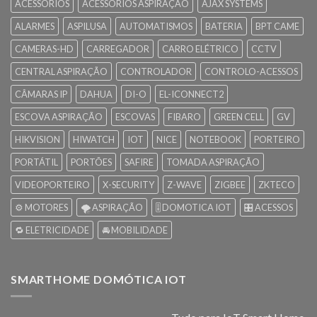
ACESSÓRIOS
ACESSÓRIOS ASPIRAÇÃO
AJAX SYSTEMS
ALARMES
ASPILUSA
AUTOMATISMOS
BATERIA
BPT CAME
CAMERAS-HD
CARREGADOR
CARRO ELÉTRICO
CCTV
CENTRAL ASPIRAÇÃO
CONTROLADOR
CONTROLO-ACESSOS
CÂMARAS IP
DAHUA
DI-O
EL-ICONNECT2
ESCOVA ASPIRAÇÃO
ESCOVAS
FIBARO
GREEN CELL
GV
HIKVISION
HIWATCH
IOT
NICE
NOTEBOOK
PORTEIRO
PORTÁTIL
PORTÕES
SAFIRE
TOMADA ASPIRAÇÃO
VIDEOPORTEIRO
X-SECURITY
Z-WAVE
ZIGBEE
ZKTECO
⚙️ MOTORES
🌪️ ASPIRAÇÃO
🎚️ DOMOTICA IOT
🎛️ ACESSOS
🔁 ELETRICIDADE
🚘 MOBILIDADE
SMARTHOME DOMÓTICA IOT