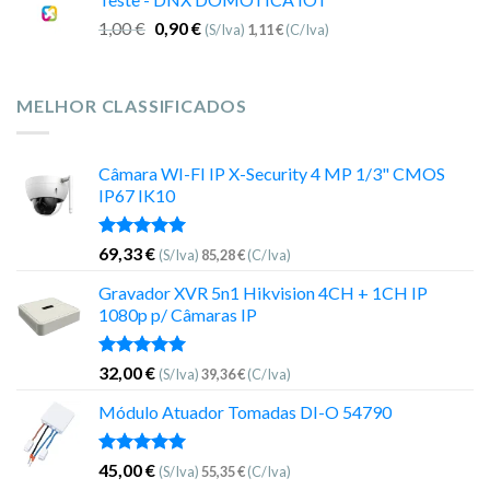
1,00
€
0,90
€
(S/Iva)
1,11
€
(C/Iva)
MELHOR CLASSIFICADOS
Câmara WI-FI IP X-Security 4 MP 1/3" CMOS
IP67 IK10
Avaliação
69,33
€
(S/Iva)
85,28
€
(C/Iva)
5.00
de 5
Gravador XVR 5n1 Hikvision 4CH + 1CH IP
1080p p/ Câmaras IP
Avaliação
32,00
€
(S/Iva)
39,36
€
(C/Iva)
5.00
de 5
Módulo Atuador Tomadas DI-O 54790
Avaliação
45,00
€
(S/Iva)
55,35
€
(C/Iva)
5.00
de 5