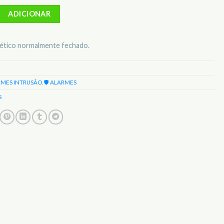
ontacto magnético NF c/ fios SA-200
ADICIONAR
ético normalmente fechado.
RMES INTRUSÃO
,
🛡️ ALARMES
S