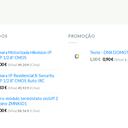
DOS
PROMOÇÃO
ara Motorizada Hikvision IP
Teste - DNX DOMO
P 1/2.8″ CMOS
1,00
€
0,90
€
(S/Iva)
1
,00
€
(S/Iva)
49,20
€
(C/Iva)
ara IP Residencial X-Security
P 1/2.8" CMOS Auto IRC
,33
€
(S/Iva)
45,92
€
(C/Iva)
ro-módulo termóstato on/off 2
bino ZMNKID1
,00
€
(S/Iva)
88,56
€
(C/Iva)