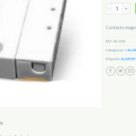
Quantidade de C
Contacto magn
REF:
SA-200
Categorias:
○ ALA
Etiqueta:
ALARME
0)