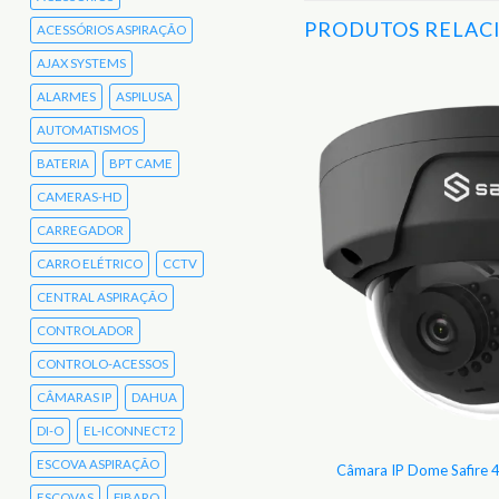
PRODUTOS RELAC
ACESSÓRIOS ASPIRAÇÃO
AJAX SYSTEMS
ALARMES
ASPILUSA
Adicionar
AUTOMATISMOS
aos
Favoritos
BATERIA
BPT CAME
CAMERAS-HD
CARREGADOR
CARRO ELÉTRICO
CCTV
CENTRAL ASPIRAÇÃO
CONTROLADOR
CONTROLO-ACESSOS
CÂMARAS IP
DAHUA
DI-O
EL-ICONNECT2
ESCOVA ASPIRAÇÃO
P Bullet Safire 4 Mp 1/3″ CMOS IP67
Câmara IP Dome Safire 
ESCOVAS
FIBARO