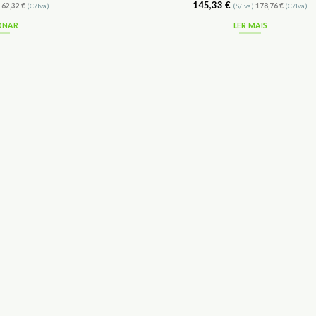
145,33
€
)
62,32
€
(C/Iva)
(S/Iva)
178,76
€
(C/Iva)
ONAR
LER MAIS