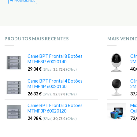
🚘 MOBILIDADE
PRODUTOS MAIS RECENTES
MAIS VENDI
Came BPT Frontal 8 Botões
Câm
MTMF8P 60020140
2M
29,04
€
40
(S/Iva)
35,72
€
(C/Iva)
Came BPT Frontal 4 Botões
Câm
MTMF4P 60020130
2M
26,33
€
37
(S/Iva)
32,39
€
(C/Iva)
Came BPT Frontal 3 Botões
Mic
MTMF3P 60020120
Qu
24,98
€
72
(S/Iva)
30,73
€
(C/Iva)