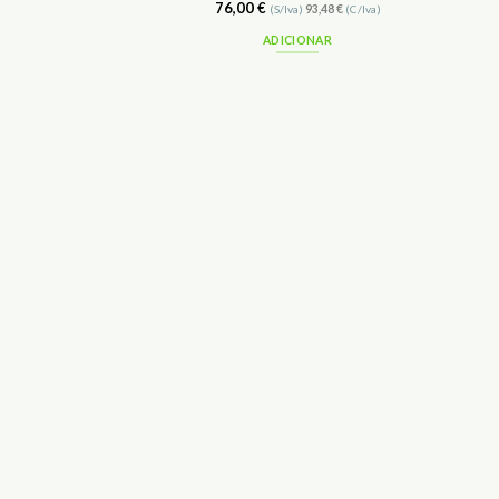
76,00
€
(S/Iva)
93,48
€
(C/Iva)
ADICIONAR