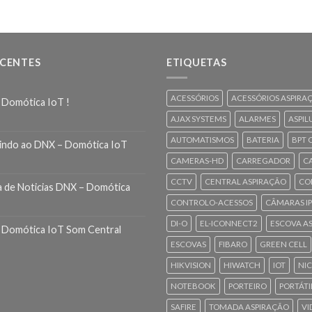
ECENTES
ETIQUETAS
ACESSÓRIOS
ACESSÓRIOS ASPIRA
 Domótica IoT !
AJAX SYSTEMS
ALARMES
ASPIL
AUTOMATISMOS
BATERIA
BPT 
indo ao DNX – Domótica IoT
CAMERAS-HD
CARREGADOR
C
CCTV
CENTRAL ASPIRAÇÃO
CO
a de Noticias DNX – Domótica
CONTROLO-ACESSOS
CÂMARAS IP
DI-O
EL-ICONNECT2
ESCOVA A
 Domótica IoT Som Central
ESCOVAS
FIBARO
GREEN CELL
HIKVISION
HIWATCH
IOT
NI
NOTEBOOK
PORTEIRO
PORTÁTI
SAFIRE
TOMADA ASPIRAÇÃO
VI