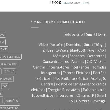
Avaliação
45,00
€
(S/Iva)
55,35
€
(C/Iva)
5.00
de 5
SMARTHOME DOMÓTICA IOT
Tudo para IoT Smart Home.
ÇÃO
USA
Video-Porteiro | Domótica | SmartThings |
CAME
ZigBee | Z-Wave, Bluetooth Tuya | KNX |
Módulos | Sensores | Detetores |
ARRO ELÉTRICO
Concentradores | Alarmes | CCTV | Som
NTROLADOR
Central | Interruptores Inteligentes | Tomadas
DAHUA
Inteligentes | Estores Elétricos | Portões
Elétricos | Piso Radiante Elétrico | Aspiração
SPIRAÇÃO
Central | Postos de carregamento carros
GV
elétricos | Energias Renováveis | Paineis solares
CE
fotovoltaicos | Inversores | Câmaras IP | Smart
TV | Coimbra - Portugal
L
PORTÕES
DEOPORTEIRO