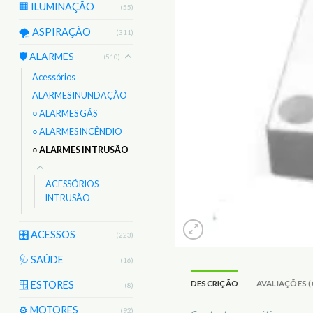
🏢 ILUMINAÇÃO
(55)
🌪️ ASPIRAÇÃO
(311)
🛡️ ALARMES
(510)
Acessórios
ALARMES INUNDAÇÃO
○ ALARMES GÁS
○ ALARMES INCÊNDIO
○ ALARMES INTRUSÃO
ACESSÓRIOS
INTRUSÃO
🎛️ ACESSOS
(223)
🩺 SAÚDE
(16)
DESCRIÇÃO
AVALIAÇÕES (
🪟 ESTORES
(8)
⚙️ MOTORES
(92)