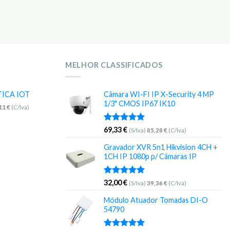
MELHOR CLASSIFICADOS
TICA IOT
Câmara WI-FI IP X-Security 4 MP
1/3" CMOS IP67 IK10
,11
€
(C/Iva)
Avaliação
69,33
€
(S/Iva)
85,28
€
(C/Iva)
5.00
de 5
Gravador XVR 5n1 Hikvision 4CH +
1CH IP 1080p p/ Câmaras IP
Avaliação
32,00
€
(S/Iva)
39,36
€
(C/Iva)
5.00
de 5
Módulo Atuador Tomadas DI-O
54790