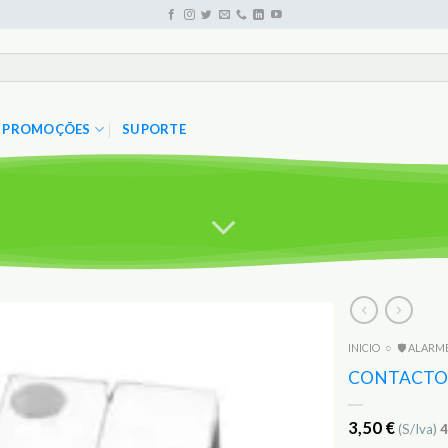
PROMOÇÕES
SUPORTE
INICIO
○
🛡️ ALARM
Adicionar
aos
CONTACTO 
Favoritos
3,50
€
(S/Iva)
4