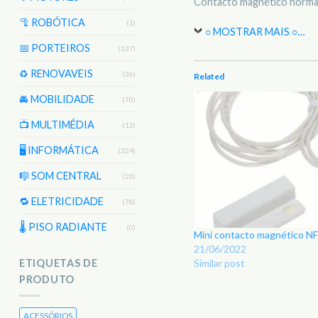
Contacto magnético norma
🦿 ROBÓTICA
(1)
○ MOSTRAR MAIS ○
…
📅 PORTEIROS
(137)
♻️ RENOVAVEIS
(36)
Related
🚘 MOBILIDADE
(70)
📺 MULTIMÉDIA
(12)
🖥️ INFORMÁTICA
(324)
🎼 SOM CENTRAL
(20)
🔁 ELETRICIDADE
(78)
🌡 PISO RADIANTE
(0)
Mini contacto magnético NF
21/06/2022
Similar post
ETIQUETAS DE
PRODUTO
ACESSÓRIOS