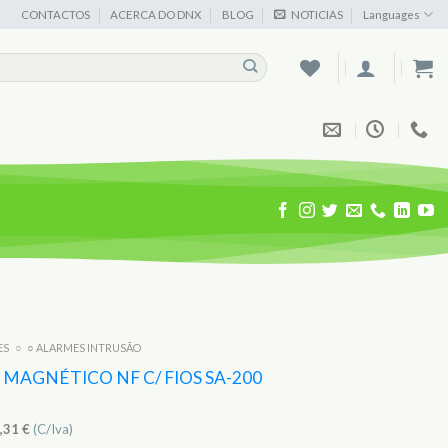
CONTACTOS
ACERCA DO DNX
BLOG
NOTICIAS
Languages
ES
○
○ ALARMES INTRUSÃO
MAGNÉTICO NF C/ FIOS SA-200
,31
€
(C/Iva)