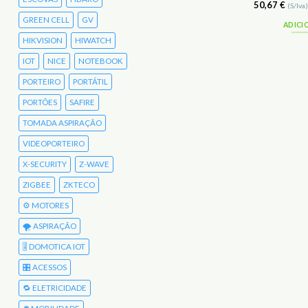
104,00
€
50,67
€
(S/Iva)
127,92
€
(C/Iva)
(S/Iva
GREEN CELL
GV
ADICIONAR
ADICI
HIKVISION
HIWATCH
IOT
NICE
NOTEBOOK
PORTEIRO
PORTÁTIL
PORTÕES
SAFIRE
TOMADA ASPIRAÇÃO
VIDEOPORTEIRO
X-SECURITY
Z-WAVE
ZIGBEE
ZKTECO
⚙️ MOTORES
🌪️ ASPIRAÇÃO
🎚️ DOMOTICA IOT
🎛️ ACESSOS
🔁 ELETRICIDADE