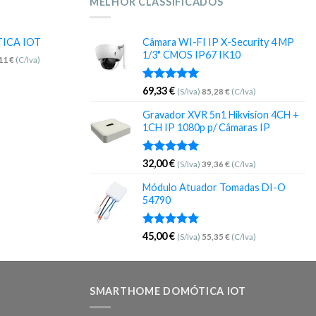
MELHOR CLASSIFICADOS
TICA IOT
Câmara WI-FI IP X-Security 4 MP
1/3" CMOS IP67 IK10
,11
€
(C/Iva)
Avaliação
69,33
€
(S/Iva)
85,28
€
(C/Iva)
5.00
de 5
Gravador XVR 5n1 Hikvision 4CH +
1CH IP 1080p p/ Câmaras IP
Avaliação
32,00
€
(S/Iva)
39,36
€
(C/Iva)
5.00
de 5
Módulo Atuador Tomadas DI-O
54790
Avaliação
45,00
€
(S/Iva)
55,35
€
(C/Iva)
5.00
de 5
SMARTHOME DOMÓTICA IOT