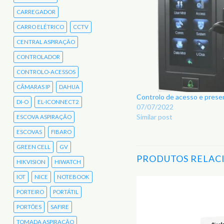
CARREGADOR
CARRO ELÉTRICO
CCTV
CENTRAL ASPIRAÇÃO
CONTROLADOR
CONTROLO-ACESSOS
CÂMARAS IP
DAHUA
Controlo de acesso e pres
DI-O
EL-ICONNECT2
07/07/2022
Similar post
ESCOVA ASPIRAÇÃO
ESCOVAS
FIBARO
GREEN CELL
GV
PRODUTOS RELAC
HIKVISION
HIWATCH
IOT
NICE
NOTEBOOK
PORTEIRO
PORTÁTIL
Adicionar
PORTÕES
SAFIRE
aos
Favoritos
TOMADA ASPIRAÇÃO