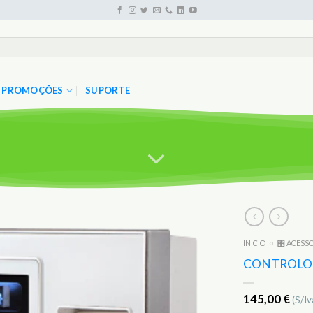
PROMOÇÕES
SUPORTE
INICIO
○
🎛️ ACESS
Adicionar
aos
CONTROLO 
Favoritos
145,00
€
(S/Iv