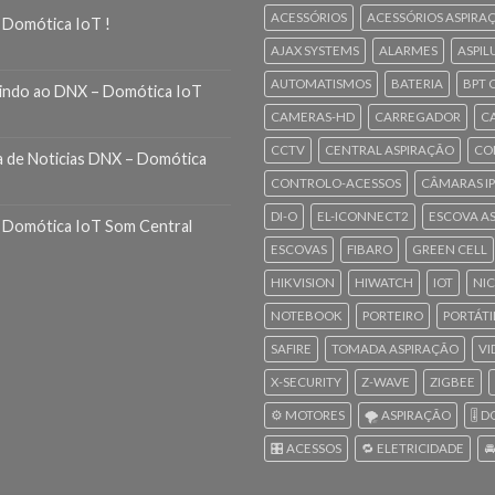
ACESSÓRIOS
ACESSÓRIOS ASPIRA
 Domótica IoT !
AJAX SYSTEMS
ALARMES
ASPIL
AUTOMATISMOS
BATERIA
BPT 
indo ao DNX – Domótica IoT
CAMERAS-HD
CARREGADOR
C
CCTV
CENTRAL ASPIRAÇÃO
CO
a de Noticias DNX – Domótica
CONTROLO-ACESSOS
CÂMARAS IP
DI-O
EL-ICONNECT2
ESCOVA A
 Domótica IoT Som Central
ESCOVAS
FIBARO
GREEN CELL
HIKVISION
HIWATCH
IOT
NI
NOTEBOOK
PORTEIRO
PORTÁTI
SAFIRE
TOMADA ASPIRAÇÃO
VI
X-SECURITY
Z-WAVE
ZIGBEE
⚙️ MOTORES
🌪️ ASPIRAÇÃO
🎚️
🎛️ ACESSOS
🔁 ELETRICIDADE
