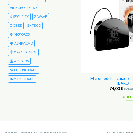
VIDEOPORTEIRO
X-SECURITY
Z-WAVE
ZIGBEE
ZKTECO
⚙️ MOTORES
🌪️ ASPIRAÇÃO
🎚️ DOMOTICA IOT
🎛️ ACESSOS
🔁 ELETRICIDADE
 WiFi Bluetooth + Comando Logitech
Micromódulo actuador d
🚘 MOBILIDADE
REMOTE.HUB
FIBARO –
195,00
€
74,00
€
(S/Iva)
239,85
€
(C/Iva)
(S/Iva
ADICIONAR
ADICI