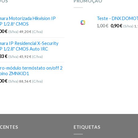
DOS
PROMOÇÃO
ara Motorizada Hikvision IP
Teste - DNX DOMO
P 1/2.8″ CMOS
1,00
€
0,90
€
(S/Iva)
1
,00
€
(S/Iva)
49,20
€
(C/Iva)
ara IP Residencial X-Security
P 1/2.8" CMOS Auto IRC
,33
€
(S/Iva)
45,92
€
(C/Iva)
ro-módulo termóstato on/off 2
bino ZMNKID1
,00
€
(S/Iva)
88,56
€
(C/Iva)
ECENTES
ETIQUETAS