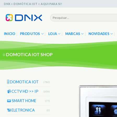
Skip
DNX ○ DOMÓTICA IOT ○ AQUI PARA SI!
to
content
Pesquisar
por:
INICIO
PRODUTOS
LOJA
MARCAS
NOVIDADES
○
DOMOTICA IOT SHOP
🎚️ DOMOTICA IOT
(780)
📹 CCTV HD >> IP
(606)
📟 SMART HOME
(77)
📶 ELETRONICA
(0)