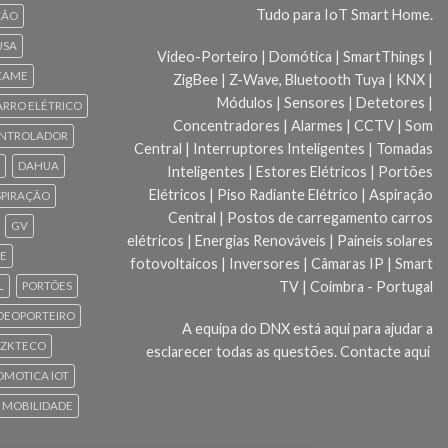
Tudo para IoT Smart Home.
ÇÃO
USA
Video-Porteiro | Domótica | SmartThings |
CAME
ZigBee | Z-Wave, Bluetooth Tuya | KNX |
Módulos | Sensores | Detetores |
ARRO ELÉTRICO
Concentradores | Alarmes | CCTV | Som
NTROLADOR
Central | Interruptores Inteligentes | Tomadas
DAHUA
Inteligentes | Estores Elétricos | Portões
Elétricos | Piso Radiante Elétrico | Aspiração
SPIRAÇÃO
Central | Postos de carregamento carros
GV
elétricos | Energias Renováveis | Paineis solares
CE
fotovoltaicos | Inversores | Câmaras IP | Smart
TV | Coimbra - Portugal
L
PORTÕES
DEOPORTEIRO
A equipa do DNX está aqui para ajudar a
ZKTECO
esclarecer todas as questões.
Contacte aqui
 DOMOTICA IOT
 MOBILIDADE