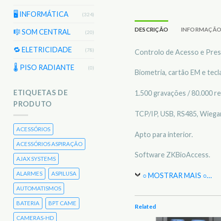
🖥️ INFORMÁTICA
(324)
DESCRIÇÃO
INFORMAÇÃO
🎼 SOM CENTRAL
(20)
🔁 ELETRICIDADE
(78)
Controlo de Acesso e Pres
🌡 PISO RADIANTE
(0)
Biometria, cartão EM e tecl
ETIQUETAS DE
1.500 gravações / 80.000 re
PRODUTO
TCP/IP, USB, RS485, Wiegan
ACESSÓRIOS
Apto para interior.
ACESSÓRIOS ASPIRAÇÃO
Software ZKBioAccess.
AJAX SYSTEMS
ALARMES
ASPILUSA
○ MOSTRAR MAIS ○
…
AUTOMATISMOS
BATERIA
BPT CAME
Related
CAMERAS-HD