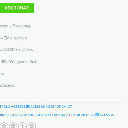
Controlo de acesso e presença ZKTeco ZK-SF420-W
ADICIONAR
esso e Presença.
ão EM e teclado.
 / 80.000 registos.
S485, Wiegand e Relé.
or.
oAccess.
TROLO ACESSOS
,
🎛️ ACESSOS
,
🎚️ DOMOTICA IOT
RIOS
,
CONTROLADOR
,
CONTROLO-ACESSOS
,
LEITOR
,
ZKTECO
,
🎛️ ACESSOS