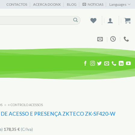
CONTACTOS
ACERCA DO DNX
BLOG
NOTICIAS
Languages
OS
○
○ CONTROLO ACESSOS
DE ACESSO E PRESENÇA ZKTECO ZK-SF420-W
a)
178,35
€
(C/Iva)