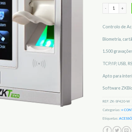
Quantidade de 
Controlo de Ac
Biometria, cart
1.500 gravações
TCP/IP, USB, R
Apto para interi
Software ZKBi
REF:
ZK-SF420-W
Categorias:
○ CON
Etiquetas:
ACESSÓ