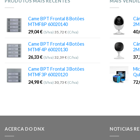
PRODUTOS MAIS RECENTES
MAIS VENDI
Came BPT Frontal 8 Botões
Câm
MTMF8P 60020140
2M
29,04
€
40
(S/Iva)
35,72
€
(C/Iva)
Came BPT Frontal 4 Botões
Câm
MTMF4P 60020130
2M
26,33
€
37
(S/Iva)
32,39
€
(C/Iva)
Came BPT Frontal 3 Botões
Mic
MTMF3P 60020120
Qu
24,98
€
72
(S/Iva)
30,73
€
(C/Iva)
ACERCA DO DNX
NOTICIAS R