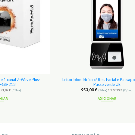
e 1 canal Z-Wave Plus-
Leitor biométrico c/ Rec. Facial e Passap
 FGS-213
Passe verde UE
953,00
€
)
91,02
€
(C/Iva)
(S/Iva)
1.172,19
€
(C/Iva)
ONAR
ADICIONAR