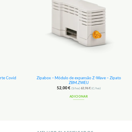
orte Covid
Zipabox – Módulo de expansão Z-Wave – Zipato
ZBM.ZWEU
52,00
€
(S/Iva)
63,96
€
(C/Iva)
ADICIONAR