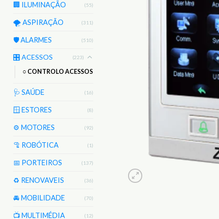
🏢 ILUMINAÇÃO
(55)
🌪️ ASPIRAÇÃO
(311)
🛡️ ALARMES
(510)
🎛️ ACESSOS
(223)
○ CONTROLO ACESSOS
🩺 SAÚDE
(16)
🪟 ESTORES
(8)
⚙️ MOTORES
(92)
🦿 ROBÓTICA
(1)
📅 PORTEIROS
(137)
♻️ RENOVAVEIS
(36)
🚘 MOBILIDADE
(70)
📺 MULTIMÉDIA
(12)