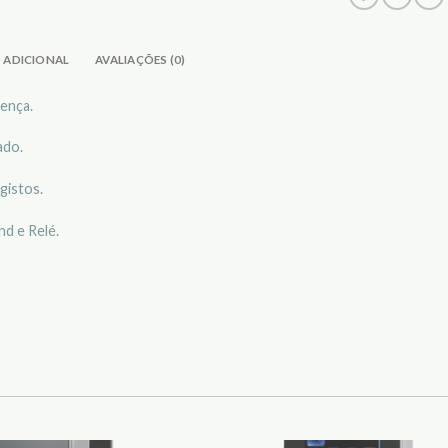
 ADICIONAL
AVALIAÇÕES (0)
ença.
ado.
gistos.
d e Relé.