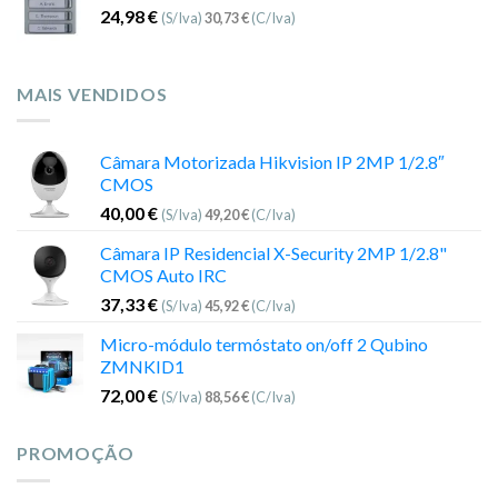
24,98
€
(S/Iva)
30,73
€
(C/Iva)
MAIS VENDIDOS
Câmara Motorizada Hikvision IP 2MP 1/2.8″
CMOS
40,00
€
(S/Iva)
49,20
€
(C/Iva)
Câmara IP Residencial X-Security 2MP 1/2.8"
CMOS Auto IRC
37,33
€
(S/Iva)
45,92
€
(C/Iva)
Micro-módulo termóstato on/off 2 Qubino
ZMNKID1
72,00
€
(S/Iva)
88,56
€
(C/Iva)
PROMOÇÃO