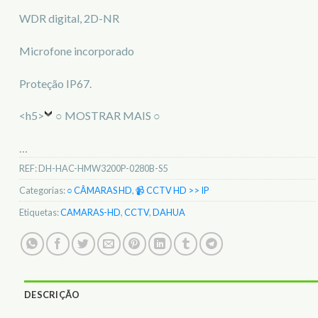
WDR digital, 2D-NR
Microfone incorporado
Proteção IP67.
<h5>
○ MOSTRAR MAIS ○
…
REF:
DH-HAC-HMW3200P-0280B-S5
Categorias:
○ CÂMARAS HD
,
📹 CCTV HD >> IP
Etiquetas:
CAMARAS-HD
,
CCTV
,
DAHUA
DESCRIÇÃO