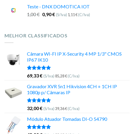
Teste - DNX DOMOTICA IOT
1,00
€
0,90
€
(S/Iva)
1,11
€
(C/Iva)
MELHOR CLASSIFICADOS
Câmara WI-FI IP X-Security 4 MP 1/3" CMOS
IP67 IK10
Avaliação
69,33
€
(S/Iva)
85,28
€
(C/Iva)
5.00
de 5
Gravador XVR 5n1 Hikvision 4CH + 1CH IP
1080p p/ Câmaras IP
Avaliação
32,00
€
(S/Iva)
39,36
€
(C/Iva)
5.00
de 5
Módulo Atuador Tomadas DI-O 54790