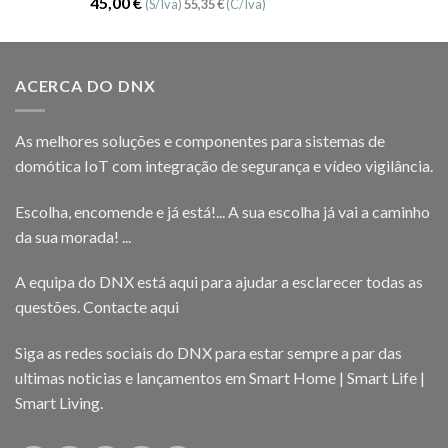
Avaliação
45,00
€
(S/Iva)
55,35
€
(C/Iva)
5.00
de 5
ACERCA DO DNX
As melhores soluções e componentes para sistemas de
domótica IoT com integração de segurança e vídeo vigilância.
Escolha, encomende e já está!... A sua escolha já vai a caminho
da sua morada! ...
A equipa do DNX está aqui para ajudar a esclarecer todas as
questões.
Contacte aqui
Siga as redes sociais do DNX para estar sempre a par das
ultimas noticias e lançamentos em Smart Home | Smart Life |
Smart Living.