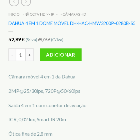
INICIO
○
📹 CCTV HD >> IP
○
○ CÂMARAS HD
DAHUA 4 EM 1 DOME MÓVEL DH-HAC-HMW3200P-0280B-S5
52,89
€
(S/Iva)
65,05
€
(C/Iva)
Quantidade de DAHUA 4 EM 1 DOME MÓVEL DH-HAC-HMW32
ADICIONAR
Câmara móvel 4 em 1 da Dahua
2MP@25/30ips, 720P@50/60ips
Saída 4 em 1 com conetor de aviação
ICR, 0,02 lux, Smart IR 20m
Ótica fixa de 2,8 mm