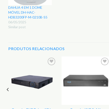
DAHUA 4 EM 1 DOME
MÓVEL DH-HAC-
HDB3200FP-M-0210B-S5
06/05/2025
Similar post
PRODUTOS RELACIONADOS
r
Adicionar
Adicionar
aos
aos
s
Favoritos
Favoritos