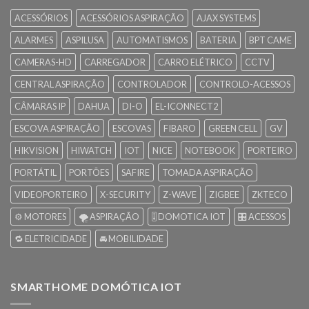
ACESSÓRIOS
ACESSÓRIOS ASPIRAÇÃO
AJAX SYSTEMS
ALARMES
ASPILUSA
AUTOMATISMOS
BATERIA
BPT CAME
CAMERAS-HD
CARREGADOR
CARRO ELÉTRICO
CCTV
CENTRAL ASPIRAÇÃO
CONTROLADOR
CONTROLO-ACESSOS
CÂMARAS IP
DAHUA
DI-O
EL-ICONNECT2
ESCOVA ASPIRAÇÃO
ESCOVAS
FIBARO
GREEN CELL
GV
HIKVISION
HIWATCH
IOT
NICE
NOTEBOOK
PORTEIRO
PORTÁTIL
PORTÕES
SAFIRE
TOMADA ASPIRAÇÃO
VIDEOPORTEIRO
X-SECURITY
Z-WAVE
ZIGBEE
ZKTECO
⚙️ MOTORES
🌪️ ASPIRAÇÃO
🎚️ DOMOTICA IOT
🎛️ ACESSOS
🔁 ELETRICIDADE
🚘 MOBILIDADE
SMARTHOME DOMÓTICA IOT