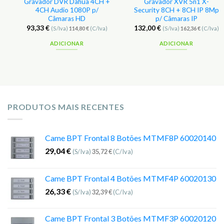
Gravador DVR Dahua 4CH +
Gravador XVR 5n1 X-
4CH Audio 1080P p/
Security 8CH + 8CH IP 8Mp
Câmaras HD
p/ Câmaras IP
93,33
€
132,00
€
(S/Iva)
114,80
€
(C/Iva)
(S/Iva)
162,36
€
(C/Iva)
ADICIONAR
ADICIONAR
PRODUTOS MAIS RECENTES
Came BPT Frontal 8 Botões MTMF8P 60020140
29,04
€
(S/Iva)
35,72
€
(C/Iva)
Came BPT Frontal 4 Botões MTMF4P 60020130
26,33
€
(S/Iva)
32,39
€
(C/Iva)
Came BPT Frontal 3 Botões MTMF3P 60020120