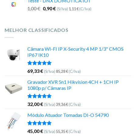
Teste - DNX DOMOTICA IOT
1,00
€
0,90
€
(S/Iva)
1,11
€
(C/Iva)
MELHOR CLASSIFICADOS
Câmara WI-FI IP X-Security 4 MP 1/3" CMOS
IP67 IK10
Avaliação
69,33
€
(S/Iva)
85,28
€
(C/Iva)
5.00
de 5
Gravador XVR 5n1 Hikvision 4CH + 1CH IP
1080p p/ Câmaras IP
Avaliação
32,00
€
(S/Iva)
39,36
€
(C/Iva)
5.00
de 5
Módulo Atuador Tomadas DI-O 54790
Avaliação
45,00
€
(S/Iva)
55,35
€
(C/Iva)
5.00
de 5