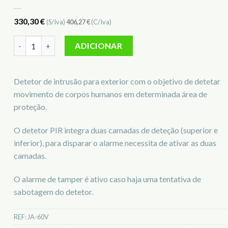
330,30
€
(S/Iva)
406,27
€
(C/Iva)
Quantidade de Detetor de intrusão para exterior jablotron J
ADICIONAR
Detetor de intrusão para exterior com o objetivo de detetar
movimento de corpos humanos em determinada área de
proteção.
O detetor PIR integra duas camadas de deteção (superior e
inferior), para disparar o alarme necessita de ativar as duas
camadas.
O alarme de tamper é ativo caso haja uma tentativa de
sabotagem do detetor.
REF:
JA-60V