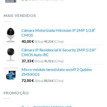
MAIS VENDIDOS
Câmara Motorizada Hikvision IP 2MP 1/2.8″
CMOS
40,00
€
(S/Iva)
49,20
€
(C/Iva)
Câmara IP Residencial X-Security 2MP 1/2.8"
CMOS Auto IRC
37,33
€
(S/Iva)
45,92
€
(C/Iva)
Micro-módulo termóstato on/off 2 Qubino
ZMNKID1
72,00
€
(S/Iva)
88,56
€
(C/Iva)
PROMOÇÃO