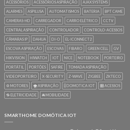
ACESSÓRIOS
ACESSÓRIOS ASPIRAÇÃO
AJAX SYSTEMS
ALARMES
ASPILUSA
AUTOMATISMOS
BATERIA
BPT CAME
CAMERAS-HD
CARREGADOR
CARRO ELÉTRICO
CCTV
CENTRAL ASPIRAÇÃO
CONTROLADOR
CONTROLO-ACESSOS
CÂMARAS IP
DAHUA
DI-O
EL-ICONNECT2
ESCOVA ASPIRAÇÃO
ESCOVAS
FIBARO
GREEN CELL
GV
HIKVISION
HIWATCH
IOT
NICE
NOTEBOOK
PORTEIRO
PORTÁTIL
PORTÕES
SAFIRE
TOMADA ASPIRAÇÃO
VIDEOPORTEIRO
X-SECURITY
Z-WAVE
ZIGBEE
ZKTECO
⚙️ MOTORES
🌪️ ASPIRAÇÃO
🎚️ DOMOTICA IOT
🎛️ ACESSOS
🔁 ELETRICIDADE
🚘 MOBILIDADE
SMARTHOME DOMÓTICA IOT