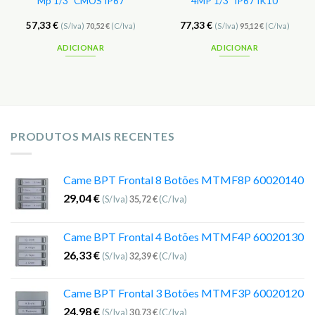
Mp 1/3″ CMOS IP67
4MP 1/3″ IP67 IK10
57,33
€
77,33
€
(S/Iva)
70,52
€
(C/Iva)
(S/Iva)
95,12
€
(C/Iva)
ADICIONAR
ADICIONAR
PRODUTOS MAIS RECENTES
Came BPT Frontal 8 Botões MTMF8P 60020140
29,04
€
(S/Iva)
35,72
€
(C/Iva)
Came BPT Frontal 4 Botões MTMF4P 60020130
26,33
€
(S/Iva)
32,39
€
(C/Iva)
Came BPT Frontal 3 Botões MTMF3P 60020120
24,98
€
(S/Iva)
30,73
€
(C/Iva)