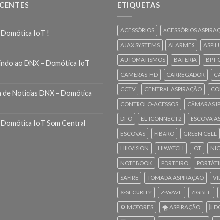
ECENTES
ETIQUETAS
ACESSÓRIOS
ACESSÓRIOS ASPIRA
 Domótica IoT !
AJAX SYSTEMS
ALARMES
ASPIL
AUTOMATISMOS
BATERIA
BPT 
indo ao DNX – Domótica IoT
CAMERAS-HD
CARREGADOR
C
CCTV
CENTRAL ASPIRAÇÃO
CO
a de Noticias DNX – Domótica
CONTROLO-ACESSOS
CÂMARAS IP
DI-O
EL-ICONNECT2
ESCOVA A
 Domótica IoT Som Central
ESCOVAS
FIBARO
GREEN CELL
HIKVISION
HIWATCH
IOT
NI
NOTEBOOK
PORTEIRO
PORTÁTI
SAFIRE
TOMADA ASPIRAÇÃO
VI
X-SECURITY
Z-WAVE
ZIGBEE
⚙️ MOTORES
🌪️ ASPIRAÇÃO
🎚️