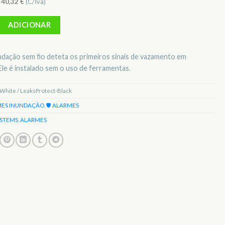
)
40,32
€
(C/Iva)
Detetor de inundação AJAX LeaksProtect White/Black
ADICIONAR
dação sem fio deteta os primeiros sinais de vazamento em
Ele é instalado sem o uso de ferramentas.
White / LeaksProtect-Black
ES INUNDAÇÃO
,
🛡️ ALARMES
YSTEMS
,
ALARMES