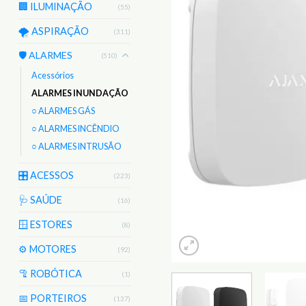
🏢 ILUMINAÇÃO
(55)
🌪️ ASPIRAÇÃO
(311)
🛡️ ALARMES
(510)
Acessórios
ALARMES INUNDAÇÃO
○ ALARMES GÁS
○ ALARMES INCÊNDIO
○ ALARMES INTRUSÃO
🎛️ ACESSOS
(223)
🩺 SAÚDE
(16)
🪟 ESTORES
(8)
⚙️ MOTORES
(92)
🦿 ROBÓTICA
(1)
📅 PORTEIROS
(137)