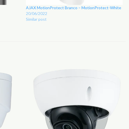
AJAX MotionProtect Branco – MotionProtect-White
20/06/2022
Similar post
Adicionar
Adicionar
aos
aos
Favoritos
Favoritos