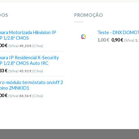
DOS
PROMOÇÃO
ara Motorizada Hikvision IP
Teste - DNX DOMO
P 1/2.8″ CMOS
1,00
€
0,90
€
(S/Iva)
1
,00
€
(S/Iva)
49,20
€
(C/Iva)
ara IP Residencial X-Security
P 1/2.8" CMOS Auto IRC
,33
€
(S/Iva)
45,92
€
(C/Iva)
ro-módulo termóstato on/off 2
bino ZMNKID1
,00
€
(S/Iva)
88,56
€
(C/Iva)