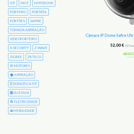
IOT
NICE
NOTEBOOK
PORTEIRO
PORTÁTIL
PORTÕES
SAFIRE
TOMADA ASPIRAÇÃO
Bullet Safire 4 Mp 1/3″ CMOS IP67 IK10
Câmara IP Dome Safire Ult
VIDEOPORTEIRO
145,33
€
52,00
€
(S/Iva)
178,76
€
(C/Iva)
(S/Iva
X-SECURITY
Z-WAVE
LER MAIS
ADICI
ZIGBEE
ZKTECO
⚙️ MOTORES
🌪️ ASPIRAÇÃO
🎚️ DOMOTICA IOT
🎛️ ACESSOS
🔁 ELETRICIDADE
🚘 MOBILIDADE