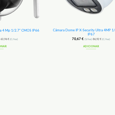
Câmara Dome IP X-Security Ultra 4MP 
ra 4 Mp 1/2.7″ CMOS IP66
IP67
70,67
€
)
63,96
€
(C/Iva)
(S/Iva)
86,92
€
(C/Iva)
ONAR
ADICIONAR