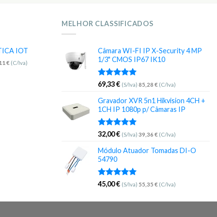
MELHOR CLASSIFICADOS
TICA IOT
Câmara WI-FI IP X-Security 4 MP
1/3" CMOS IP67 IK10
,11
€
(C/Iva)
Avaliação
69,33
€
(S/Iva)
85,28
€
(C/Iva)
5.00
de 5
Gravador XVR 5n1 Hikvision 4CH +
1CH IP 1080p p/ Câmaras IP
Avaliação
32,00
€
(S/Iva)
39,36
€
(C/Iva)
5.00
de 5
Módulo Atuador Tomadas DI-O
54790
Avaliação
45,00
€
(S/Iva)
55,35
€
(C/Iva)
5.00
de 5