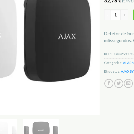
32,78
€
(S/Iva
Quantidade de 
Detetor de inun
milissegundos. 
REF:
LeaksProtect-
Categorias:
ALARM
Etiquetas:
AJAX S