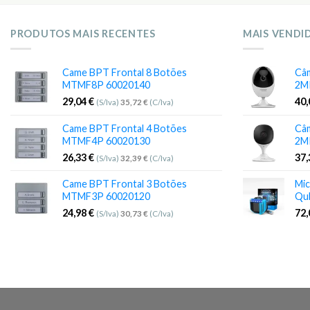
PRODUTOS MAIS RECENTES
MAIS VENDI
Came BPT Frontal 8 Botões
Câm
MTMF8P 60020140
2M
29,04
€
40
(S/Iva)
35,72
€
(C/Iva)
Came BPT Frontal 4 Botões
Câm
MTMF4P 60020130
2M
26,33
€
37
(S/Iva)
32,39
€
(C/Iva)
Came BPT Frontal 3 Botões
Mic
MTMF3P 60020120
Qu
24,98
€
72
(S/Iva)
30,73
€
(C/Iva)