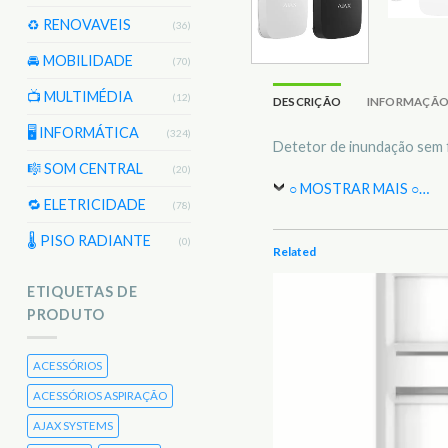
♻️ RENOVAVEIS
(36)
🚘 MOBILIDADE
(70)
📺 MULTIMÉDIA
(12)
DESCRIÇÃO
INFORMAÇÃO
🖥️ INFORMÁTICA
(324)
Detetor de inundação sem f
🎼 SOM CENTRAL
(20)
○ MOSTRAR MAIS ○
…
🔁 ELETRICIDADE
(78)
🌡 PISO RADIANTE
(0)
Related
ETIQUETAS DE
PRODUTO
ACESSÓRIOS
ACESSÓRIOS ASPIRAÇÃO
AJAX SYSTEMS