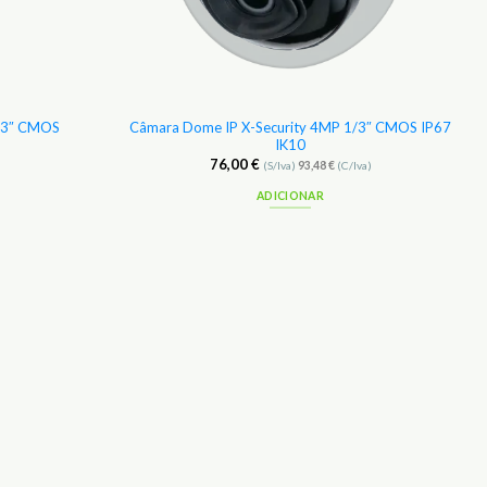
1/3″ CMOS
Câmara Dome IP X-Security 4MP 1/3″ CMOS IP67
IK10
76,00
€
(S/Iva)
93,48
€
(C/Iva)
ADICIONAR