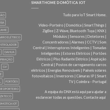
SMARTHOME DOMÓTICA IOT
Tudo para IoT Smart Home.
ÇÃO
USA
Video-Porteiro | Domótica | SmartThings |
CAME
ZigBee | Z-Wave, Bluetooth Tuya | KNX |
Módulos | Sensores | Detetores |
ARRO ELÉTRICO
Concentradores | Alarmes | CCTV | Som
NTROLADOR
Central | Interruptores Inteligentes | Tomadas
DAHUA
Inteligentes | Estores Elétricos | Portões
Elétricos | Piso Radiante Elétrico | Aspiração
SPIRAÇÃO
Central | Postos de carregamento carros
GV
elétricos | Energias Renováveis | Paineis solares
CE
fotovoltaicos | Inversores | Câmaras IP | Smart
TV | Coimbra - Portugal
L
PORTÕES
DEOPORTEIRO
A equipa do DNX está aqui para ajudar a
ZKTECO
esclarecer todas as questões.
Contacte aqui
 DOMOTICA IOT