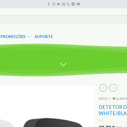
PROMOÇÕES
SUPORTE
INICIO
○
🛡️ ALARM
Adicionar
aos
DETETOR D
Favoritos
WHITE/BL