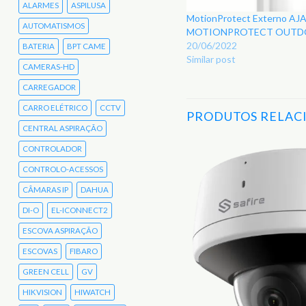
ALARMES
ASPILUSA
MotionProtect Externo AJA
AUTOMATISMOS
MOTIONPROTECT OUT
20/06/2022
BATERIA
BPT CAME
Similar post
CAMERAS-HD
CARREGADOR
CARRO ELÉTRICO
CCTV
PRODUTOS RELAC
CENTRAL ASPIRAÇÃO
CONTROLADOR
CONTROLO-ACESSOS
Adicionar
aos
CÂMARAS IP
DAHUA
Favoritos
DI-O
EL-ICONNECT2
ESCOVA ASPIRAÇÃO
ESCOVAS
FIBARO
SEM STOCK
GREEN CELL
GV
HIKVISION
HIWATCH