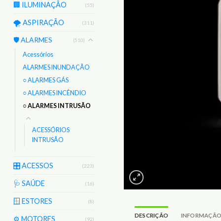
🏢 ILUMINAÇÃO
(55)
🌪️ ASPIRAÇÃO
(311)
🛡️ ALARMES
(510)
Acessórios
ALARMES INUNDAÇÃO
○ ALARMES GÁS
○ ALARMES INCÊNDIO
○ ALARMES INTRUSÃO
ACESSÓRIOS
INTRUSÃO
🎛️ ACESSOS
(223)
🩺 SAÚDE
(16)
🪟 ESTORES
(8)
DESCRIÇÃO
INFORMAÇÃO
⚙️ MOTORES
(92)