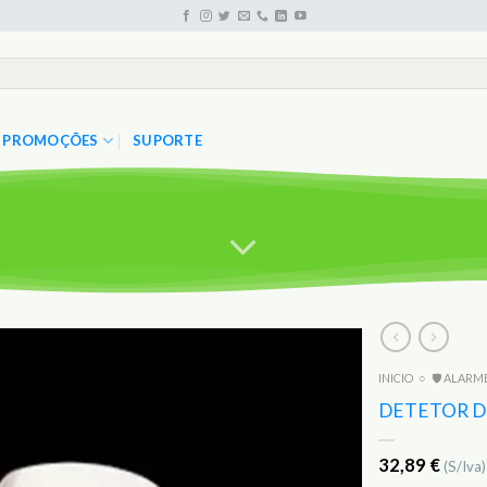
PROMOÇÕES
SUPORTE
INICIO
○
🛡️ ALARM
Adicionar
aos
DETETOR DE
Favoritos
32,89
€
(S/Iva