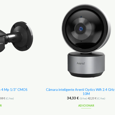
Adicionar
aos
Favoritos
Câmara inteligente Arenti Optics Wifi 2.4 GH
Eco 4 Mp 1/3″ CMOS
10M
34,33
€
,08
€
(C/Iva)
(S/Iva)
42,23
€
(C/Iva)
AR
ADICIONAR