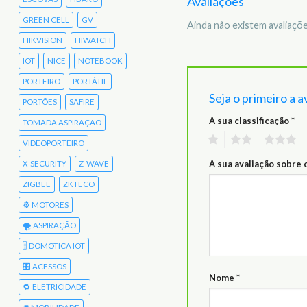
Avaliações
GREEN CELL
GV
Ainda não existem avaliaçõe
HIKVISION
HIWATCH
IOT
NICE
NOTEBOOK
PORTEIRO
PORTÁTIL
Seja o primeiro a 
PORTÕES
SAFIRE
A sua classificação
*
TOMADA ASPIRAÇÃO
1
2
3
VIDEOPORTEIRO
A sua avaliação sobre
X-SECURITY
Z-WAVE
ZIGBEE
ZKTECO
⚙️ MOTORES
🌪️ ASPIRAÇÃO
🎚️ DOMOTICA IOT
🎛️ ACESSOS
Nome
*
🔁 ELETRICIDADE