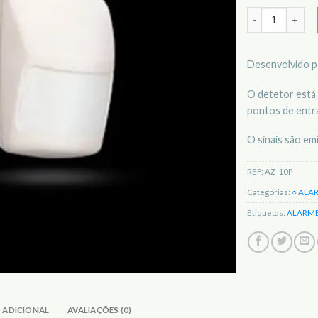
Quantidade de D
Desenvolvido p
O detetor está 
pontos de entr
O sinais são em
REF:
AZ-10P
Categorias:
○ ALA
Etiquetas:
ALARM
 ADICIONAL
AVALIAÇÕES (0)