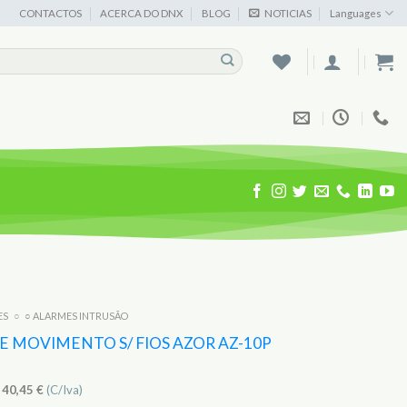
CONTACTOS
ACERCA DO DNX
BLOG
NOTICIAS
Languages
ES
○
○ ALARMES INTRUSÃO
 MOVIMENTO S/ FIOS AZOR AZ-10P
)
40,45
€
(C/Iva)