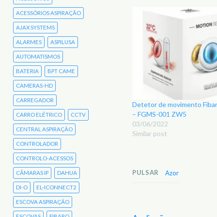
ACESSÓRIOS ASPIRAÇÃO
AJAX SYSTEMS
ALARMES
ASPILUSA
AUTOMATISMOS
BATERIA
BPT CAME
CAMERAS-HD
CARREGADOR
Detetor de movimento Fiba
– FGMS-001 ZW5
CARRO ELÉTRICO
CCTV
03/06/2022
CENTRAL ASPIRAÇÃO
Similar post
CONTROLADOR
CONTROLO-ACESSOS
PULSAR
Azor
CÂMARAS IP
DAHUA
DI-O
EL-ICONNECT2
ESCOVA ASPIRAÇÃO
ESCOVAS
FIBARO