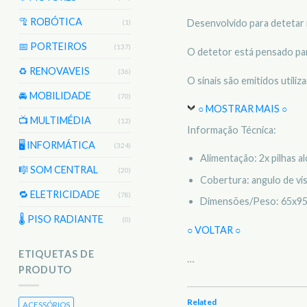
🦿 ROBÓTICA
Desenvolvido para detetar
(1)
📅 PORTEIROS
(137)
O detetor está pensado par
♻️ RENOVAVEIS
(36)
O sinais são emitidos util
🚘 MOBILIDADE
(70)
○ MOSTRAR MAIS ○
📺 MULTIMÉDIA
(12)
Informação Técnica:
🖥️ INFORMÁTICA
(324)
Alimentação: 2x pilhas a
🎼 SOM CENTRAL
(20)
Cobertura: angulo de vi
🔁 ELETRICIDADE
(78)
Dimensões/Peso: 65x95
🌡 PISO RADIANTE
(0)
○ VOLTAR ○
ETIQUETAS DE
…
PRODUTO
Related
ACESSÓRIOS