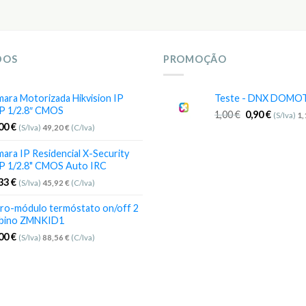
DOS
PROMOÇÃO
ara Motorizada Hikvision IP
Teste - DNX DOMO
P 1/2.8″ CMOS
1,00
€
0,90
€
(S/Iva)
1
,00
€
(S/Iva)
49,20
€
(C/Iva)
ara IP Residencial X-Security
P 1/2.8" CMOS Auto IRC
,33
€
(S/Iva)
45,92
€
(C/Iva)
ro-módulo termóstato on/off 2
bino ZMNKID1
,00
€
(S/Iva)
88,56
€
(C/Iva)