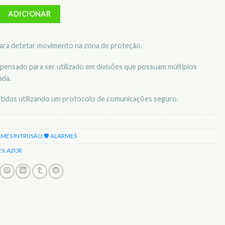
etetor de movimento s/ fios azor AZ-10P
ADICIONAR
ara detetar movimento na zona de proteção.
pensado para ser utilizado em divisões que possuam múltiplos
ada.
itidos utilizando um protocolo de comunicações seguro.
RMES INTRUSÃO
,
🛡️ ALARMES
ES
,
AZOR