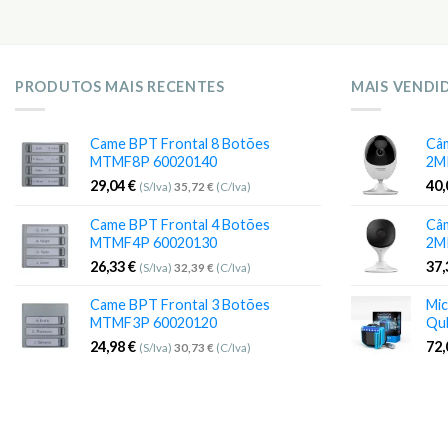
PRODUTOS MAIS RECENTES
MAIS VENDI
Came BPT Frontal 8 Botões
Câm
MTMF8P 60020140
2M
29,04
€
40
(S/Iva)
35,72
€
(C/Iva)
Came BPT Frontal 4 Botões
Câm
MTMF4P 60020130
2M
26,33
€
37
(S/Iva)
32,39
€
(C/Iva)
Came BPT Frontal 3 Botões
Mic
MTMF3P 60020120
Qu
24,98
€
72
(S/Iva)
30,73
€
(C/Iva)