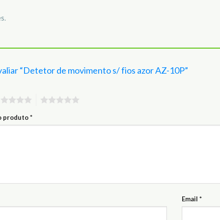
s.
avaliar “Detetor de movimento s/ fios azor AZ-10P”
4
5
 o produto
*
Email
*