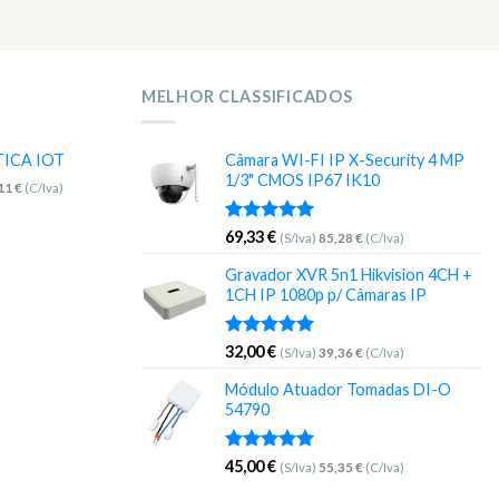
MELHOR CLASSIFICADOS
TICA IOT
Câmara WI-FI IP X-Security 4 MP
1/3" CMOS IP67 IK10
,11
€
(C/Iva)
Avaliação
69,33
€
(S/Iva)
85,28
€
(C/Iva)
5.00
de 5
Gravador XVR 5n1 Hikvision 4CH +
1CH IP 1080p p/ Câmaras IP
Avaliação
32,00
€
(S/Iva)
39,36
€
(C/Iva)
5.00
de 5
Módulo Atuador Tomadas DI-O
54790
Avaliação
45,00
€
(S/Iva)
55,35
€
(C/Iva)
5.00
de 5