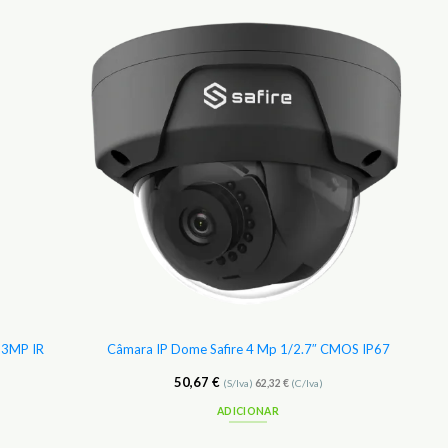
Adicionar
Adicionar
aos
aos
Favoritos
Favoritos
z 3MP IR
Câmara IP Dome Safire 4 Mp 1/2.7″ CMOS IP67
50,67
€
(S/Iva)
62,32
€
(C/Iva)
ADICIONAR