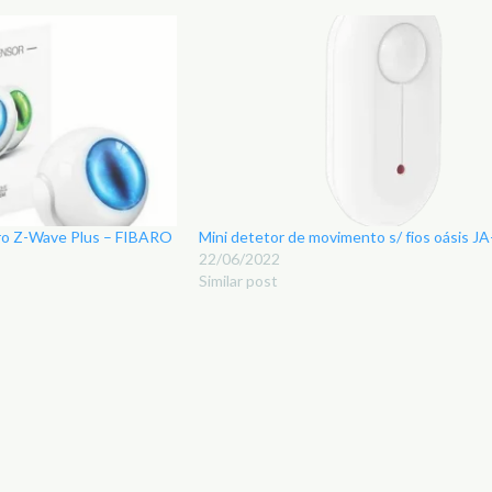
ro Z-Wave Plus – FIBARO
Mini detetor de movimento s/ fios oásis J
22/06/2022
Similar post