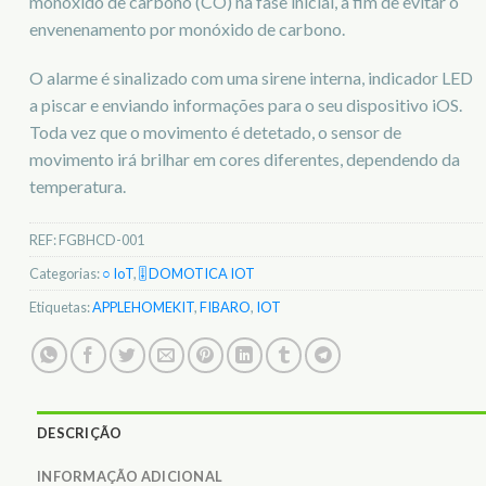
monóxido de carbono (CO) na fase inicial, a fim de evitar o
envenenamento por monóxido de carbono.
O alarme é sinalizado com uma sirene interna, indicador LED
a piscar e enviando informações para o seu dispositivo iOS.
Toda vez que o movimento é detetado, o sensor de
movimento irá brilhar em cores diferentes, dependendo da
temperatura.
REF:
FGBHCD-001
Categorias:
○ IoT
,
🎚️ DOMOTICA IOT
Etiquetas:
APPLEHOMEKIT
,
FIBARO
,
IOT
DESCRIÇÃO
INFORMAÇÃO ADICIONAL