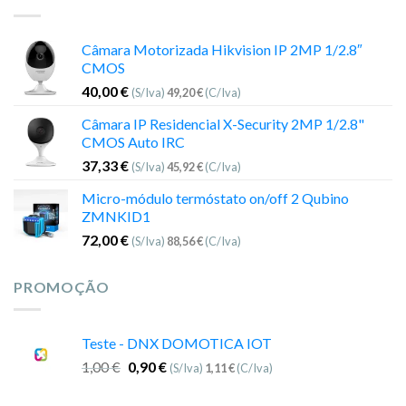
Câmara Motorizada Hikvision IP 2MP 1/2.8″
CMOS
40,00
€
(S/Iva)
49,20
€
(C/Iva)
Câmara IP Residencial X-Security 2MP 1/2.8"
CMOS Auto IRC
37,33
€
(S/Iva)
45,92
€
(C/Iva)
Micro-módulo termóstato on/off 2 Qubino
ZMNKID1
72,00
€
(S/Iva)
88,56
€
(C/Iva)
PROMOÇÃO
Teste - DNX DOMOTICA IOT
1,00
€
0,90
€
(S/Iva)
1,11
€
(C/Iva)