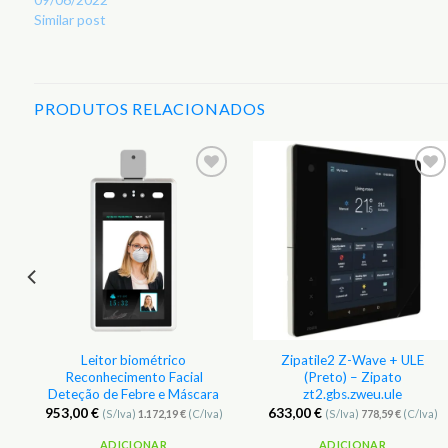
Similar post
PRODUTOS RELACIONADOS
r
Adicionar
Adicionar
aos
aos
s
Favoritos
Favoritos
Leitor biométrico
Zipatile2 Z-Wave + ULE
Reconhecimento Facial
(Preto) – Zipato
Deteção de Febre e Máscara
zt2.gbs.zweu.ule
953,00
€
633,00
€
(S/Iva)
1.172,19
€
(C/Iva)
(S/Iva)
778,59
€
(C/Iva)
ADICIONAR
ADICIONAR