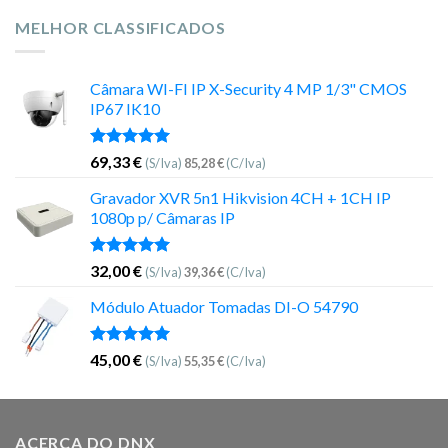
MELHOR CLASSIFICADOS
Câmara WI-FI IP X-Security 4 MP 1/3" CMOS
IP67 IK10
Avaliação
69,33
€
(S/Iva)
85,28
€
(C/Iva)
5.00
de 5
Gravador XVR 5n1 Hikvision 4CH + 1CH IP
1080p p/ Câmaras IP
Avaliação
32,00
€
(S/Iva)
39,36
€
(C/Iva)
5.00
de 5
Módulo Atuador Tomadas DI-O 54790
Avaliação
45,00
€
(S/Iva)
55,35
€
(C/Iva)
5.00
de 5
ACERCA DO DNX