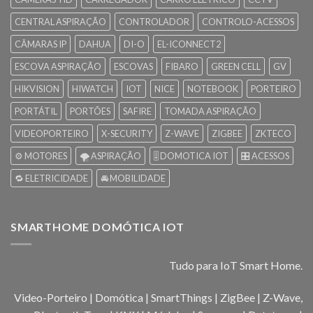
CENTRAL ASPIRAÇÃO
CONTROLADOR
CONTROLO-ACESSOS
CÂMARAS IP
DAHUA
DI-O
EL-ICONNECT2
ESCOVA ASPIRAÇÃO
ESCOVAS
FIBARO
GREEN CELL
GV
HIKVISION
HIWATCH
IOT
NICE
NOTEBOOK
PORTEIRO
PORTÁTIL
PORTÕES
SAFIRE
TOMADA ASPIRAÇÃO
VIDEOPORTEIRO
X-SECURITY
Z-WAVE
ZIGBEE
ZKTECO
⚙️ MOTORES
🌪️ ASPIRAÇÃO
🎚️ DOMOTICA IOT
🎛️ ACESSOS
🔁 ELETRICIDADE
🚘 MOBILIDADE
SMARTHOME DOMÓTICA IOT
Tudo para IoT Smart Home.
Video-Porteiro | Domótica | SmartThings | ZigBee | Z-Wave,