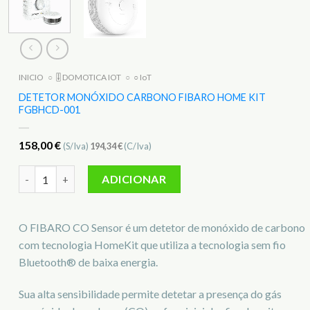
INICIO
○
🎚️ DOMOTICA IOT
○
○ IoT
DETETOR MONÓXIDO CARBONO FIBARO HOME KIT
FGBHCD-001
158,00
€
(S/Iva)
194,34
€
(C/Iva)
Quantidade de Detetor Monóxido Carbono Fibaro Home Kit
ADICIONAR
O FIBARO CO Sensor é um detetor de monóxido de carbono
com tecnologia HomeKit que utiliza a tecnologia sem fio
Bluetooth® de baixa energia.
Sua alta sensibilidade permite detetar a presença do gás