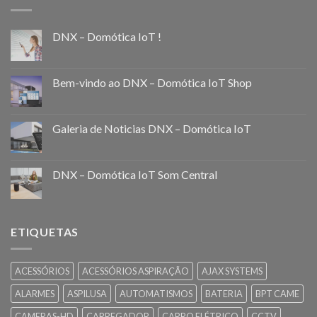
DNX – Domótica IoT !
Bem-vindo ao DNX – Domótica IoT Shop
Galeria de Noticias DNX – Domótica IoT
DNX – Domótica IoT Som Central
ETIQUETAS
ACESSÓRIOS
ACESSÓRIOS ASPIRAÇÃO
AJAX SYSTEMS
ALARMES
ASPILUSA
AUTOMATISMOS
BATERIA
BPT CAME
CAMERAS-HD
CARREGADOR
CARRO ELÉTRICO
CCTV