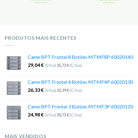
PRODUTOS MAIS RECENTES
Came BPT Frontal 8 Botões MTMF8P 60020140
29,04
€
(S/Iva)
35,72
€
(C/Iva)
Came BPT Frontal 4 Botões MTMF4P 60020130
26,33
€
(S/Iva)
32,39
€
(C/Iva)
Came BPT Frontal 3 Botões MTMF3P 60020120
24,98
€
(S/Iva)
30,73
€
(C/Iva)
MAIS VENDIDOS