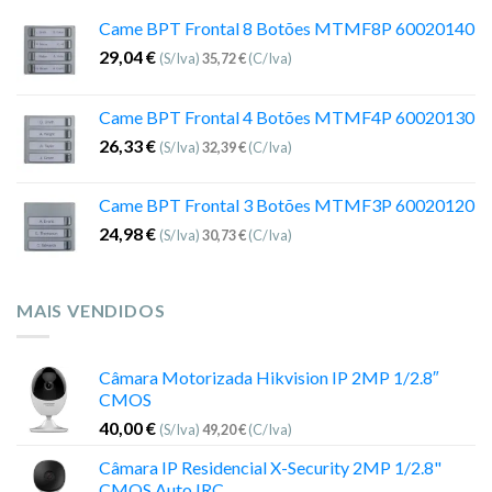
Came BPT Frontal 8 Botões MTMF8P 60020140
29,04
€
(S/Iva)
35,72
€
(C/Iva)
Came BPT Frontal 4 Botões MTMF4P 60020130
26,33
€
(S/Iva)
32,39
€
(C/Iva)
Came BPT Frontal 3 Botões MTMF3P 60020120
24,98
€
(S/Iva)
30,73
€
(C/Iva)
MAIS VENDIDOS
Câmara Motorizada Hikvision IP 2MP 1/2.8″
CMOS
40,00
€
(S/Iva)
49,20
€
(C/Iva)
Câmara IP Residencial X-Security 2MP 1/2.8"
CMOS Auto IRC