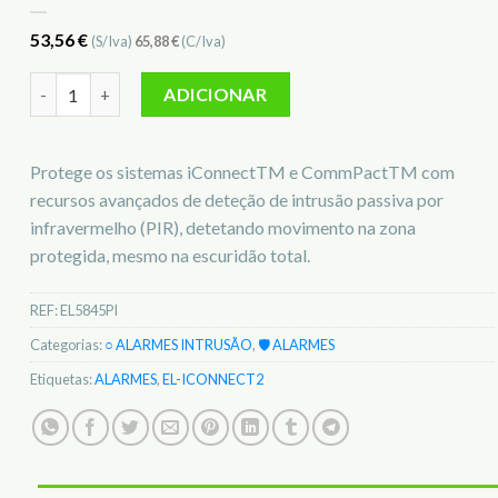
53,56
€
(S/Iva)
65,88
€
(C/Iva)
Quantidade de Detetor PIR/PET Uni/Bidirecional Sem-Fios EL
ADICIONAR
Protege os sistemas iConnectTM e CommPactTM com
recursos avançados de deteção de intrusão passiva por
infravermelho (PIR), detetando movimento na zona
protegida, mesmo na escuridão total.
REF:
EL5845PI
Categorias:
○ ALARMES INTRUSÃO
,
🛡️ ALARMES
Etiquetas:
ALARMES
,
EL-ICONNECT2