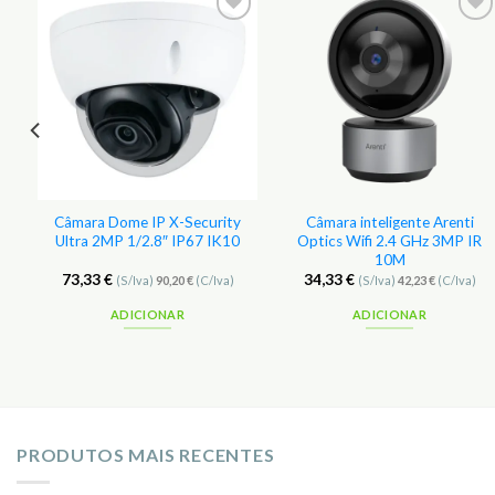
r
Adicionar
Adicionar
aos
aos
s
Favoritos
Favoritos
Câmara Dome IP X-Security
Câmara inteligente Arenti
Ultra 2MP 1/2.8″ IP67 IK10
Optics Wifi 2.4 GHz 3MP IR
10M
73,33
€
34,33
€
(S/Iva)
90,20
€
(C/Iva)
(S/Iva)
42,23
€
(C/Iva)
ADICIONAR
ADICIONAR
PRODUTOS MAIS RECENTES