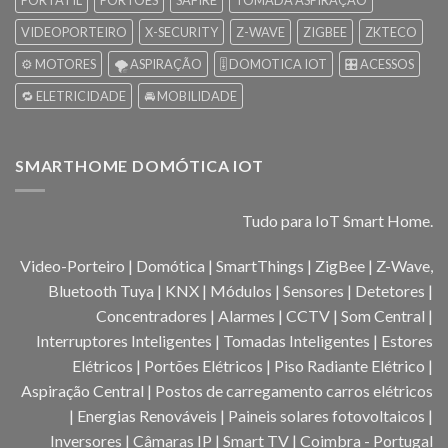
PORTÁTIL
PORTÕES
SAFIRE
TOMADA ASPIRAÇÃO
VIDEOPORTEIRO
X-SECURITY
Z-WAVE
ZIGBEE
ZKTECO
⚙️ MOTORES
🌪️ ASPIRAÇÃO
🎚️ DOMOTICA IOT
🎛️ ACESSOS
🔁 ELETRICIDADE
🚘 MOBILIDADE
SMARTHOME DOMÓTICA IOT
Tudo para IoT Smart Home.
Video-Porteiro | Domótica | SmartThings | ZigBee | Z-Wave,
Bluetooth Tuya | KNX | Módulos | Sensores | Detetores |
Concentradores | Alarmes | CCTV | Som Central |
Interruptores Inteligentes | Tomadas Inteligentes | Estores
Elétricos | Portões Elétricos | Piso Radiante Elétrico |
Aspiração Central | Postos de carregamento carros elétricos
| Energias Renováveis | Paineis solares fotovoltaicos |
Inversores | Câmaras IP | Smart TV | Coimbra - Portugal