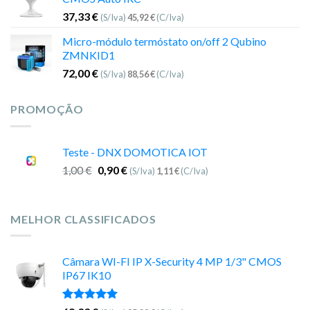
37,33
€
(S/Iva)
45,92
€
(C/Iva)
Micro-módulo termóstato on/off 2 Qubino
ZMNKID1
72,00
€
(S/Iva)
88,56
€
(C/Iva)
PROMOÇÃO
Teste - DNX DOMOTICA IOT
1,00
€
0,90
€
(S/Iva)
1,11
€
(C/Iva)
MELHOR CLASSIFICADOS
Câmara WI-FI IP X-Security 4 MP 1/3" CMOS
IP67 IK10