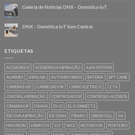
Galeria de Noticias DNX – Domótica IoT
DNX – Domótica IoT Som Central
ETIQUETAS
ACESSÓRIOS
ACESSÓRIOS ASPIRAÇÃO
AJAX SYSTEMS
ALARMES
ASPILUSA
AUTOMATISMOS
BATERIA
BPT CAME
CAMERAS-HD
CARREGADOR
CARRO ELÉTRICO
CCTV
CENTRAL ASPIRAÇÃO
CONTROLADOR
CONTROLO-ACESSOS
CÂMARAS IP
DAHUA
DI-O
EL-ICONNECT2
ESCOVA ASPIRAÇÃO
ESCOVAS
FIBARO
GREEN CELL
GV
HIKVISION
HIWATCH
IOT
NICE
NOTEBOOK
PORTEIRO