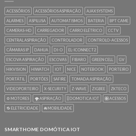
ACESSÓRIOS
ACESSÓRIOS ASPIRAÇÃO
AJAX SYSTEMS
ALARMES
ASPILUSA
AUTOMATISMOS
BATERIA
BPT CAME
CAMERAS-HD
CARREGADOR
CARRO ELÉTRICO
CCTV
CENTRAL ASPIRAÇÃO
CONTROLADOR
CONTROLO-ACESSOS
CÂMARAS IP
DAHUA
DI-O
EL-ICONNECT2
ESCOVA ASPIRAÇÃO
ESCOVAS
FIBARO
GREEN CELL
GV
HIKVISION
HIWATCH
IOT
NICE
NOTEBOOK
PORTEIRO
PORTÁTIL
PORTÕES
SAFIRE
TOMADA ASPIRAÇÃO
VIDEOPORTEIRO
X-SECURITY
Z-WAVE
ZIGBEE
ZKTECO
⚙️ MOTORES
🌪️ ASPIRAÇÃO
🎚️ DOMOTICA IOT
🎛️ ACESSOS
🔁 ELETRICIDADE
🚘 MOBILIDADE
SMARTHOME DOMÓTICA IOT