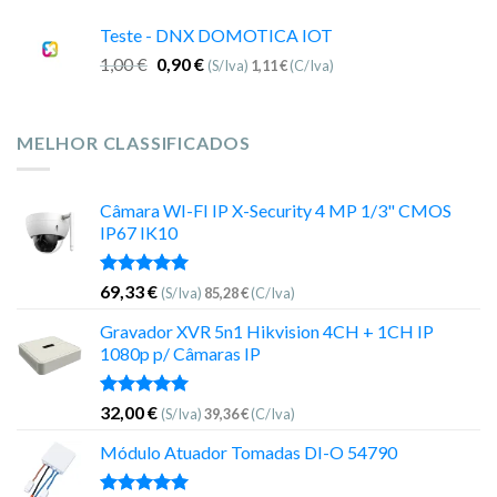
Teste - DNX DOMOTICA IOT
1,00
€
0,90
€
(S/Iva)
1,11
€
(C/Iva)
MELHOR CLASSIFICADOS
Câmara WI-FI IP X-Security 4 MP 1/3" CMOS
IP67 IK10
Avaliação
69,33
€
(S/Iva)
85,28
€
(C/Iva)
5.00
de 5
Gravador XVR 5n1 Hikvision 4CH + 1CH IP
1080p p/ Câmaras IP
Avaliação
32,00
€
(S/Iva)
39,36
€
(C/Iva)
5.00
de 5
Módulo Atuador Tomadas DI-O 54790