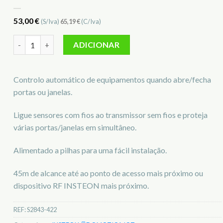
53,00
€
(S/Iva)
65,19
€
(C/Iva)
Quantidade de Detetor Porta/Janela Insteon S2843-422
ADICIONAR
Controlo automático de equipamentos quando abre/fecha
portas ou janelas.
Ligue sensores com fios ao transmissor sem fios e proteja
várias portas/janelas em simultâneo.
Alimentado a pilhas para uma fácil instalação.
45m de alcance até ao ponto de acesso mais próximo ou
dispositivo RF INSTEON mais próximo.
REF:
S2843-422