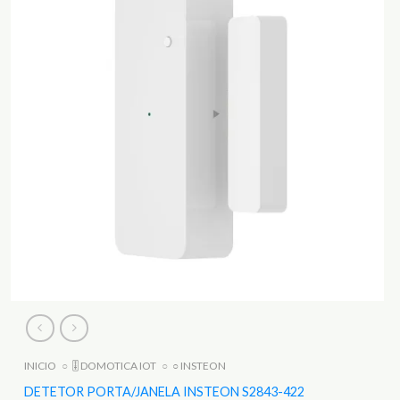
INICIO
○
🎚️ DOMOTICA IOT
○
○ INSTEON
DETETOR PORTA/JANELA INSTEON S2843-422