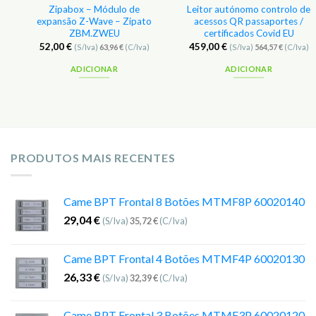
n
Zipabox – Módulo de
Leitor autónomo controlo de
expansão Z-Wave – Zipato
acessos QR passaportes /
ZBM.ZWEU
certificados Covid EU
52,00
€
459,00
€
(S/Iva)
63,96
€
(C/Iva)
(S/Iva)
564,57
€
(C/Iva)
ADICIONAR
ADICIONAR
PRODUTOS MAIS RECENTES
Came BPT Frontal 8 Botões MTMF8P 60020140
29,04
€
(S/Iva)
35,72
€
(C/Iva)
Came BPT Frontal 4 Botões MTMF4P 60020130
26,33
€
(S/Iva)
32,39
€
(C/Iva)
Came BPT Frontal 3 Botões MTMF3P 60020120