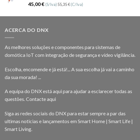
Avaliação
45,00
€
(S/Iva)
55,35
€
(C/Iva)
5.00
de 5
ACERCA DO DNX
As melhores soluções e componentes para sistemas de
domótica IoT com integração de segurança e vídeo vigilância.
Escolha, encomende e já está!... A sua escolha já vai a caminho
da sua morada! ...
A equipa do DNX está aqui para ajudar a esclarecer todas as
questões.
Contacte aqui
Siga as redes sociais do DNX para estar sempre a par das
ultimas noticias e lançamentos em Smart Home | Smart Life |
Smart Living.