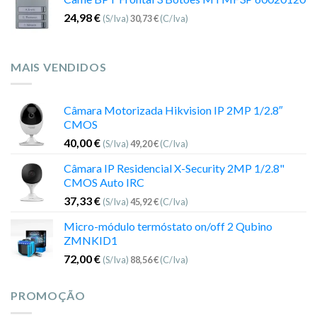
24,98
€
(S/Iva)
30,73
€
(C/Iva)
MAIS VENDIDOS
Câmara Motorizada Hikvision IP 2MP 1/2.8″
CMOS
40,00
€
(S/Iva)
49,20
€
(C/Iva)
Câmara IP Residencial X-Security 2MP 1/2.8"
CMOS Auto IRC
37,33
€
(S/Iva)
45,92
€
(C/Iva)
Micro-módulo termóstato on/off 2 Qubino
ZMNKID1
72,00
€
(S/Iva)
88,56
€
(C/Iva)
PROMOÇÃO