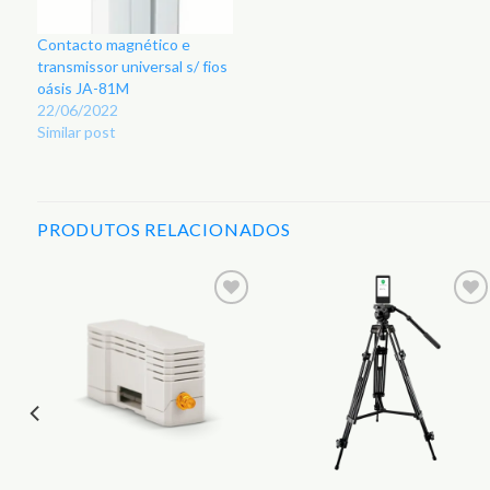
Contacto magnético e
transmissor universal s/ fios
oásis JA-81M
22/06/2022
Similar post
PRODUTOS RELACIONADOS
r
Adicionar
Adicionar
aos
aos
s
Favoritos
Favoritos