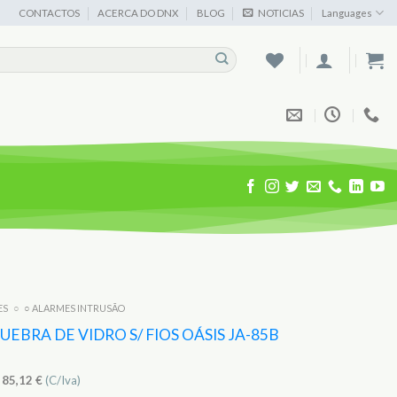
CONTACTOS
ACERCA DO DNX
BLOG
NOTICIAS
Languages
ES
○
○ ALARMES INTRUSÃO
EBRA DE VIDRO S/ FIOS OÁSIS JA-85B
)
85,12
€
(C/Iva)