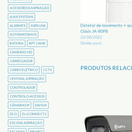
ACESSÓRIOS ASPIRAÇÃO
AJAX SYSTEMS
Detetor de movimento + queb
ALARMES
ASPILUSA
Oásis JA-80PB
AUTOMATISMOS
22/06/2022
Similar post
BATERIA
BPT CAME
CAMERAS-HD
CARREGADOR
PRODUTOS RELAC
CARRO ELÉTRICO
CCTV
CENTRAL ASPIRAÇÃO
CONTROLADOR
Adicionar
CONTROLO-ACESSOS
aos
Favoritos
CÂMARAS IP
DAHUA
DI-O
EL-ICONNECT2
ESCOVA ASPIRAÇÃO
ESCOVAS
FIBARO