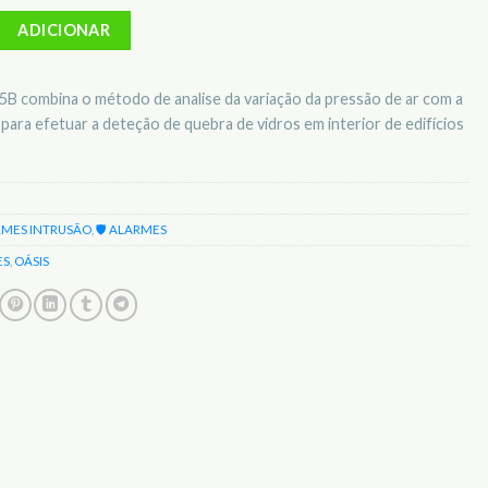
etetor quebra de vidro s/ fios Oásis JA-85B
ADICIONAR
B combina o método de analise da variação da pressão de ar com a
a para efetuar a deteção de quebra de vidros em interior de edifícios
RMES INTRUSÃO
,
🛡️ ALARMES
ES
,
OÁSIS