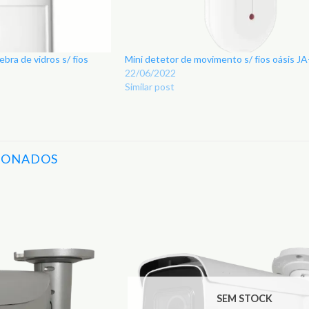
ra de vidros s/ fios
Mini detetor de movimento s/ fios oásis J
22/06/2022
Similar post
IONADOS
Adicionar
aos
Favoritos
SEM STOCK