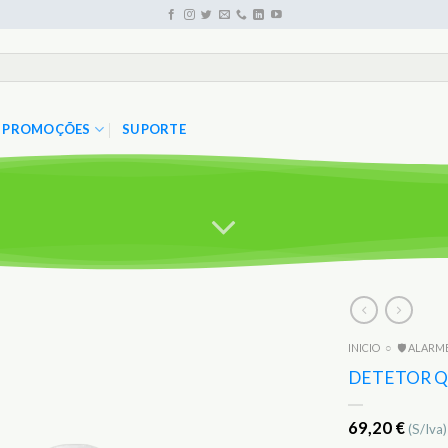
PROMOÇÕES
SUPORTE
INICIO
○
🛡️ ALARM
Adicionar
aos
DETETOR QU
Favoritos
69,20
€
(S/Iva