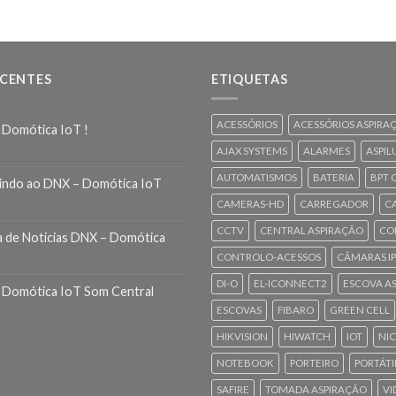
ECENTES
ETIQUETAS
ACESSÓRIOS
ACESSÓRIOS ASPIRA
 Domótica IoT !
AJAX SYSTEMS
ALARMES
ASPIL
AUTOMATISMOS
BATERIA
BPT 
indo ao DNX – Domótica IoT
CAMERAS-HD
CARREGADOR
C
CCTV
CENTRAL ASPIRAÇÃO
CO
a de Noticias DNX – Domótica
CONTROLO-ACESSOS
CÂMARAS IP
DI-O
EL-ICONNECT2
ESCOVA A
 Domótica IoT Som Central
ESCOVAS
FIBARO
GREEN CELL
HIKVISION
HIWATCH
IOT
NI
NOTEBOOK
PORTEIRO
PORTÁTI
SAFIRE
TOMADA ASPIRAÇÃO
VI