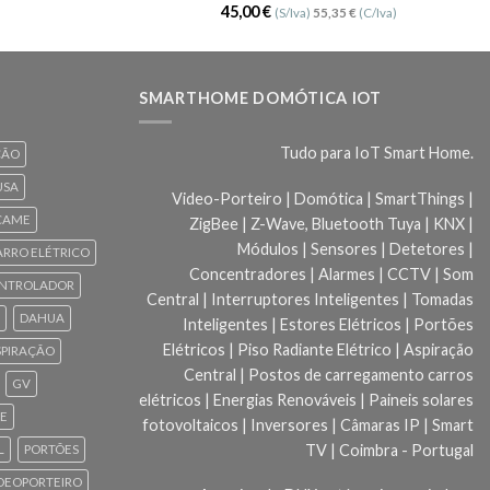
Avaliação
45,00
€
(S/Iva)
55,35
€
(C/Iva)
5.00
de 5
SMARTHOME DOMÓTICA IOT
Tudo para IoT Smart Home.
ÇÃO
USA
Video-Porteiro | Domótica | SmartThings |
CAME
ZigBee | Z-Wave, Bluetooth Tuya | KNX |
Módulos | Sensores | Detetores |
ARRO ELÉTRICO
Concentradores | Alarmes | CCTV | Som
NTROLADOR
Central | Interruptores Inteligentes | Tomadas
DAHUA
Inteligentes | Estores Elétricos | Portões
Elétricos | Piso Radiante Elétrico | Aspiração
SPIRAÇÃO
Central | Postos de carregamento carros
GV
elétricos | Energias Renováveis | Paineis solares
CE
fotovoltaicos | Inversores | Câmaras IP | Smart
TV | Coimbra - Portugal
L
PORTÕES
DEOPORTEIRO