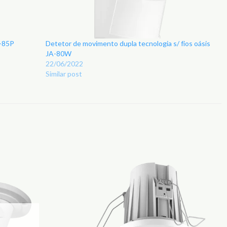
A-85P
Detetor de movimento dupla tecnologia s/ fios oásis
JA-80W
22/06/2022
Similar post
Adicionar
Adicionar
aos
aos
Favoritos
Favoritos