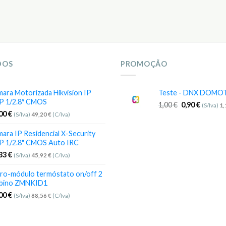
DOS
PROMOÇÃO
ara Motorizada Hikvision IP
Teste - DNX DOMO
P 1/2.8″ CMOS
1,00
€
0,90
€
(S/Iva)
1
,00
€
(S/Iva)
49,20
€
(C/Iva)
ara IP Residencial X-Security
P 1/2.8" CMOS Auto IRC
,33
€
(S/Iva)
45,92
€
(C/Iva)
ro-módulo termóstato on/off 2
bino ZMNKID1
,00
€
(S/Iva)
88,56
€
(C/Iva)