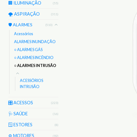
🏢 ILUMINAÇÃO
(55)
🌪️ ASPIRAÇÃO
(311)
🛡️ ALARMES
(510)
Acessórios
ALARMES INUNDAÇÃO
○ ALARMES GÁS
○ ALARMES INCÊNDIO
○ ALARMES INTRUSÃO
ACESSÓRIOS
INTRUSÃO
🎛️ ACESSOS
(223)
🩺 SAÚDE
(16)
🪟 ESTORES
(8)
⚙️ MOTORES
(92)