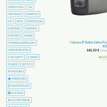
GREEN CELL
GV
HIKVISION
HIWATCH
IOT
NICE
NOTEBOOK
PORTEIRO
PORTÁTIL
PORTÕES
SAFIRE
igente Arenti Optics Wifi 2.4 GHz 3MP IR
Câmara IP Bullet Safire 
TOMADA ASPIRAÇÃO
10M
IK
VIDEOPORTEIRO
34,33
€
165,33
€
(S/Iva)
42,23
€
(C/Iva)
(S/Iva
X-SECURITY
Z-WAVE
ADICIONAR
ADICI
ZIGBEE
ZKTECO
⚙️ MOTORES
🌪️ ASPIRAÇÃO
🎚️ DOMOTICA IOT
🎛️ ACESSOS
🔁 ELETRICIDADE