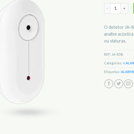
Quantidade de D
O detetor JA-85
analise acústic
ou viaturas.
REF:
JA-85B
Categorias:
○ ALA
Etiquetas:
ALARM