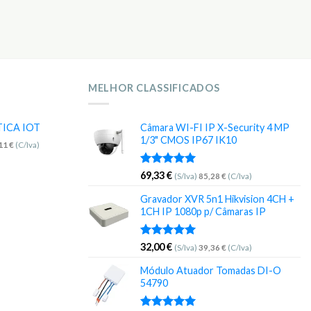
MELHOR CLASSIFICADOS
TICA IOT
Câmara WI-FI IP X-Security 4 MP
1/3" CMOS IP67 IK10
,11
€
(C/Iva)
Avaliação
69,33
€
(S/Iva)
85,28
€
(C/Iva)
5.00
de 5
Gravador XVR 5n1 Hikvision 4CH +
1CH IP 1080p p/ Câmaras IP
Avaliação
32,00
€
(S/Iva)
39,36
€
(C/Iva)
5.00
de 5
Módulo Atuador Tomadas DI-O
54790