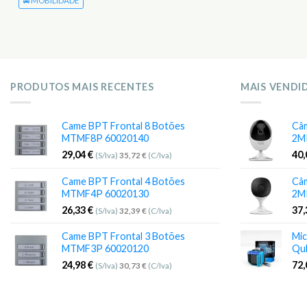
🚘 MOBILIDADE
PRODUTOS MAIS RECENTES
MAIS VENDI
Came BPT Frontal 8 Botões
Câm
MTMF8P 60020140
2M
29,04
€
40
(S/Iva)
35,72
€
(C/Iva)
Came BPT Frontal 4 Botões
Câm
MTMF4P 60020130
2M
26,33
€
37
(S/Iva)
32,39
€
(C/Iva)
Came BPT Frontal 3 Botões
Mic
MTMF3P 60020120
Qu
24,98
€
72
(S/Iva)
30,73
€
(C/Iva)