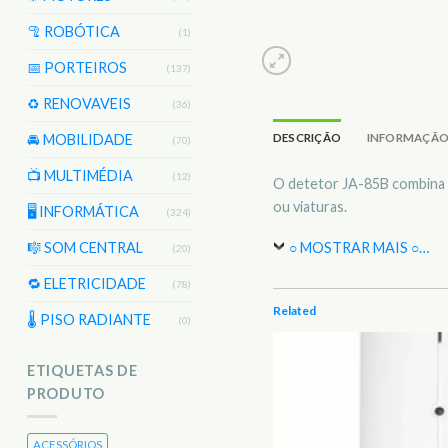
🦿 ROBÓTICA
(1)
📅 PORTEIROS
(137)
♻️ RENOVAVEIS
(36)
DESCRIÇÃO
INFORMAÇÃO
🚘 MOBILIDADE
(70)
📺 MULTIMÉDIA
(12)
O detetor JA-85B combina o 
ou viaturas.
🖥️ INFORMÁTICA
(324)
○ MOSTRAR MAIS ○
…
🎼 SOM CENTRAL
(20)
🔁 ELETRICIDADE
(78)
Related
🌡 PISO RADIANTE
(0)
ETIQUETAS DE
PRODUTO
ACESSÓRIOS