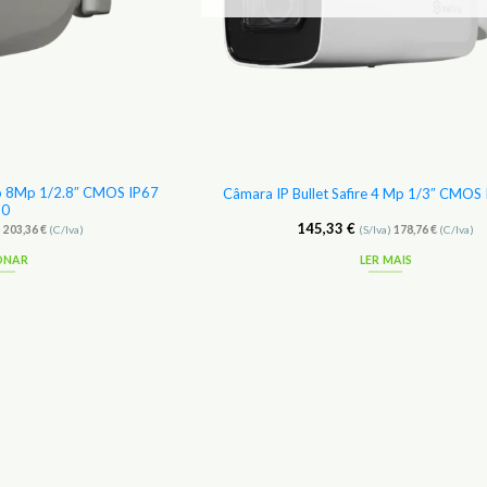
Pro 8Mp 1/2.8″ CMOS IP67
Câmara IP Bullet Safire 4 Mp 1/3″ CMOS
10
145,33
€
)
203,36
€
(C/Iva)
(S/Iva)
178,76
€
(C/Iva)
ONAR
LER MAIS