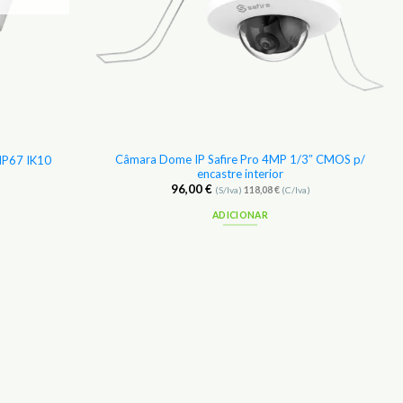
Câmara Dome IP Safire Pro 4MP 1/3″ CMOS p/
 IP67 IK10
encastre interior
96,00
€
(S/Iva)
118,08
€
(C/Iva)
ADICIONAR