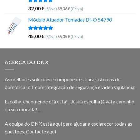
Avaliação
32,00
€
(S/Iva)
39,36
€
(C/Iva)
5.00
de 5
Módulo Atuador Tomadas DI-O 54790
Avaliação
45,00
€
(S/Iva)
55,35
€
(C/Iva)
5.00
de 5
ACERCA DO DNX
As melhores soluções e componentes para sistemas de
domótica IoT com integração de segurança e vídeo vigilância.
Escolha, encomende e já está!... A sua escolha já vai a caminho
da sua morada! ...
A equipa do DNX está aqui para ajudar a esclarecer todas as
questões.
Contacte aqui