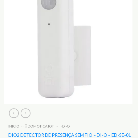
INICIO
○
🎚️ DOMOTICA IOT
○
○ DI-O
DIO2 DETECTOR DE PRESENÇA SEM FIO – DI-O – ED-SE-01