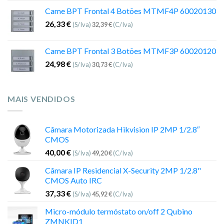
Came BPT Frontal 4 Botões MTMF4P 60020130
26,33
€
(S/Iva)
32,39
€
(C/Iva)
Came BPT Frontal 3 Botões MTMF3P 60020120
24,98
€
(S/Iva)
30,73
€
(C/Iva)
MAIS VENDIDOS
Câmara Motorizada Hikvision IP 2MP 1/2.8″
CMOS
40,00
€
(S/Iva)
49,20
€
(C/Iva)
Câmara IP Residencial X-Security 2MP 1/2.8"
CMOS Auto IRC
37,33
€
(S/Iva)
45,92
€
(C/Iva)
Micro-módulo termóstato on/off 2 Qubino
ZMNKID1