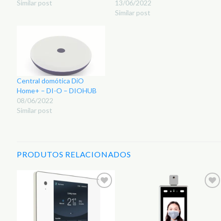
Similar post
13/06/2022
Similar post
Central domótica DiO
Home+ – DI-O – DIOHUB
08/06/2022
Similar post
PRODUTOS RELACIONADOS
r
Adicionar
Adicionar
aos
aos
s
Favoritos
Favoritos