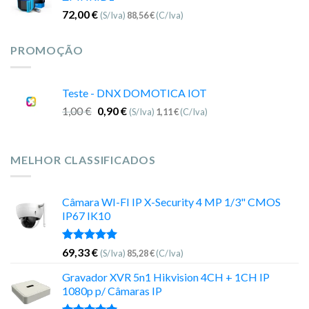
72,00
€
(S/Iva)
88,56
€
(C/Iva)
PROMOÇÃO
Teste - DNX DOMOTICA IOT
1,00
€
0,90
€
(S/Iva)
1,11
€
(C/Iva)
MELHOR CLASSIFICADOS
Câmara WI-FI IP X-Security 4 MP 1/3" CMOS
IP67 IK10
Avaliação
69,33
€
(S/Iva)
85,28
€
(C/Iva)
5.00
de 5
Gravador XVR 5n1 Hikvision 4CH + 1CH IP
1080p p/ Câmaras IP