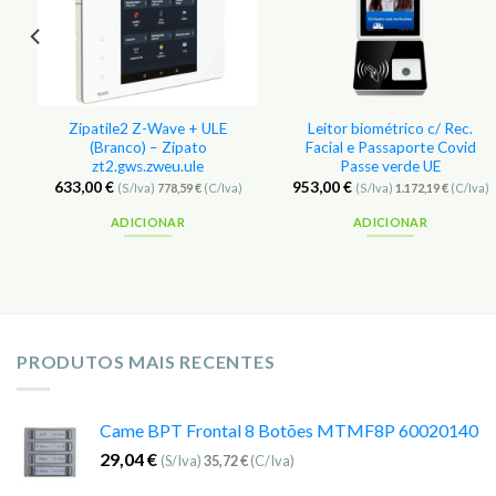
.
Zipatile2 Z-Wave + ULE
Leitor biométrico c/ Rec.
(Branco) – Zipato
Facial e Passaporte Covid
zt2.gws.zweu.ule
Passe verde UE
633,00
€
953,00
€
(S/Iva)
778,59
€
(C/Iva)
(S/Iva)
1.172,19
€
(C/Iva)
ADICIONAR
ADICIONAR
PRODUTOS MAIS RECENTES
Came BPT Frontal 8 Botões MTMF8P 60020140
29,04
€
(S/Iva)
35,72
€
(C/Iva)