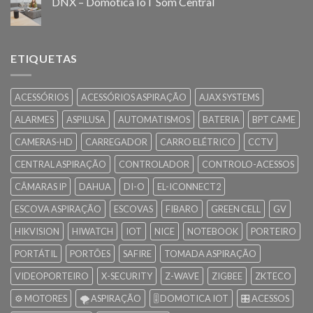
DNX – Domótica IoT Som Central
ETIQUETAS
ACESSÓRIOS
ACESSÓRIOS ASPIRAÇÃO
AJAX SYSTEMS
ALARMES
ASPILUSA
AUTOMATISMOS
BATERIA
BPT CAME
CAMERAS-HD
CARREGADOR
CARRO ELÉTRICO
CCTV
CENTRAL ASPIRAÇÃO
CONTROLADOR
CONTROLO-ACESSOS
CÂMARAS IP
DAHUA
DI-O
EL-ICONNECT2
ESCOVA ASPIRAÇÃO
ESCOVAS
FIBARO
GREEN CELL
GV
HIKVISION
HIWATCH
IOT
NICE
NOTEBOOK
PORTEIRO
PORTÁTIL
PORTÕES
SAFIRE
TOMADA ASPIRAÇÃO
VIDEOPORTEIRO
X-SECURITY
Z-WAVE
ZIGBEE
ZKTECO
⚙️ MOTORES
🌪️ ASPIRAÇÃO
🎚️ DOMOTICA IOT
🎛️ ACESSOS