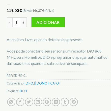
119,00
€
(S/Iva)
146,37
€
(C/Iva)
Quantidade de DIO2 Detector de Presença Sem Fio - DI-O - E
ADICIONAR
Acende as luzes quando deteta uma presença.
Você pode conectar o seu sensor a um receptor DiO 868
MHz ou a HomeBox DiO e programar o apagar automático
das suas luzes quando a sala estiver desocupada.
REF:
ED-SE-01
Categorias:
○ DI-O
,
🎚️ DOMOTICA IOT
Etiqueta:
DI-O