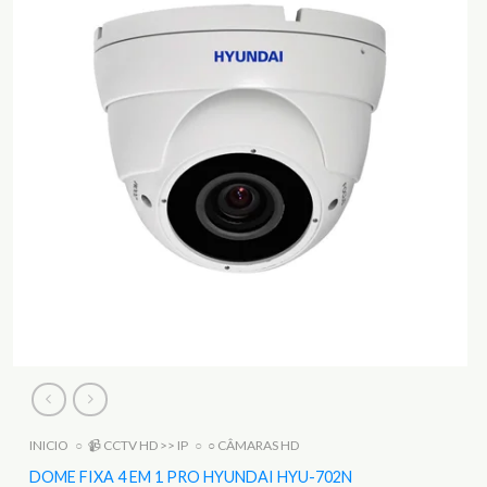
INICIO
○
📹 CCTV HD >> IP
○
○ CÂMARAS HD
DOME FIXA 4 EM 1 PRO HYUNDAI HYU-702N