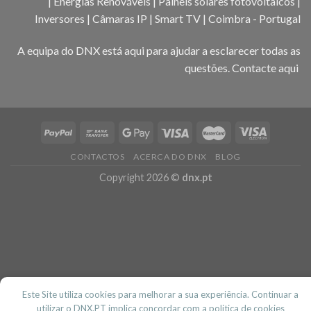
| Energias Renováveis | Paineis solares fotovoltaicos |
Inversores | Câmaras IP | Smart TV | Coimbra - Portugal
A equipa do DNX está aqui para ajudar a esclarecer todas as
questões.
Contacte aqui
CONTACTOS
ACERCA DO DNX
BLOG
Copyright 2026 ©
dnx.pt
Este Site utiliza cookies para melhorar a sua experiência. Continuar a
utilizar o DNX.PT implica concordar com a politica de cookies