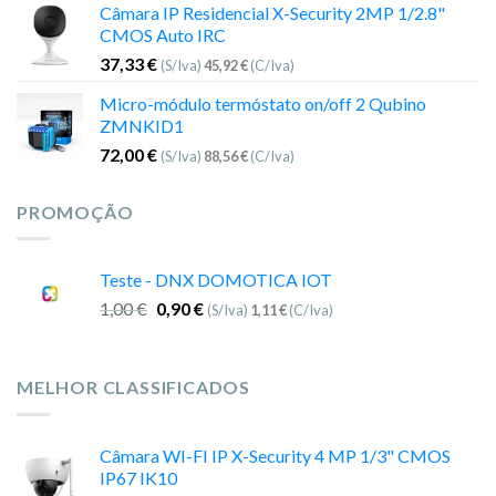
Câmara IP Residencial X-Security 2MP 1/2.8"
CMOS Auto IRC
37,33
€
(S/Iva)
45,92
€
(C/Iva)
Micro-módulo termóstato on/off 2 Qubino
ZMNKID1
72,00
€
(S/Iva)
88,56
€
(C/Iva)
PROMOÇÃO
Teste - DNX DOMOTICA IOT
1,00
€
0,90
€
(S/Iva)
1,11
€
(C/Iva)
MELHOR CLASSIFICADOS
Câmara WI-FI IP X-Security 4 MP 1/3" CMOS
IP67 IK10