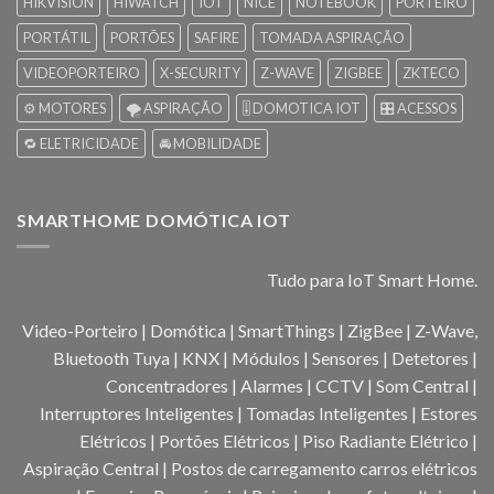
HIKVISION
HIWATCH
IOT
NICE
NOTEBOOK
PORTEIRO
PORTÁTIL
PORTÕES
SAFIRE
TOMADA ASPIRAÇÃO
VIDEOPORTEIRO
X-SECURITY
Z-WAVE
ZIGBEE
ZKTECO
⚙️ MOTORES
🌪️ ASPIRAÇÃO
🎚️ DOMOTICA IOT
🎛️ ACESSOS
🔁 ELETRICIDADE
🚘 MOBILIDADE
SMARTHOME DOMÓTICA IOT
Tudo para IoT Smart Home.
Video-Porteiro | Domótica | SmartThings | ZigBee | Z-Wave,
Bluetooth Tuya | KNX | Módulos | Sensores | Detetores |
Concentradores | Alarmes | CCTV | Som Central |
Interruptores Inteligentes | Tomadas Inteligentes | Estores
Elétricos | Portões Elétricos | Piso Radiante Elétrico |
Aspiração Central | Postos de carregamento carros elétricos