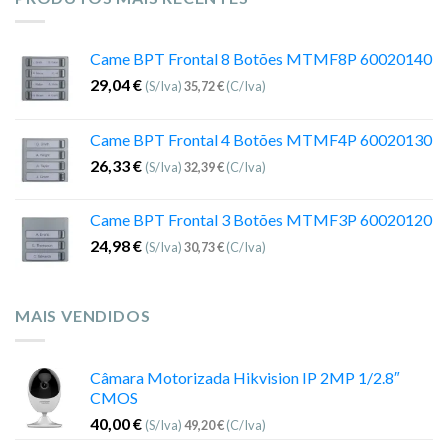
Came BPT Frontal 8 Botões MTMF8P 60020140
29,04
€
(S/Iva)
35,72
€
(C/Iva)
Came BPT Frontal 4 Botões MTMF4P 60020130
26,33
€
(S/Iva)
32,39
€
(C/Iva)
Came BPT Frontal 3 Botões MTMF3P 60020120
24,98
€
(S/Iva)
30,73
€
(C/Iva)
MAIS VENDIDOS
Câmara Motorizada Hikvision IP 2MP 1/2.8″
CMOS
40,00
€
(S/Iva)
49,20
€
(C/Iva)