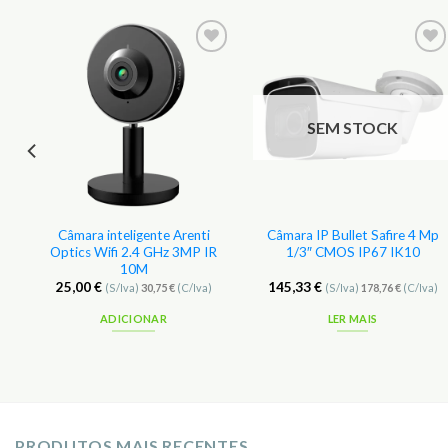
SEM STOCK
Câmara inteligente Arenti
Câmara IP Bullet Safire 4 Mp
Optics Wifi 2.4 GHz 3MP IR
1/3″ CMOS IP67 IK10
10M
25,00
€
145,33
€
(S/Iva)
30,75
€
(C/Iva)
(S/Iva)
178,76
€
(C/Iva)
ADICIONAR
LER MAIS
PRODUTOS MAIS RECENTES