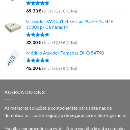
Avaliação
69,33
€
(S/Iva)
85,28
€
(C/Iva)
5.00
de 5
Gravador XVR 5n1 Hikvision 4CH + 1CH IP
1080p p/ Câmaras IP
Avaliação
32,00
€
(S/Iva)
39,36
€
(C/Iva)
5.00
de 5
Módulo Atuador Tomadas DI-O 54790
Avaliação
45,00
€
(S/Iva)
55,35
€
(C/Iva)
5.00
de 5
ACERCA DO DNX
As melhores soluções e componentes para sistemas de
domótica IoT com integração de segurança e vídeo vigilância.
Escolha, encomende e já está!... A sua escolha já vai a caminho