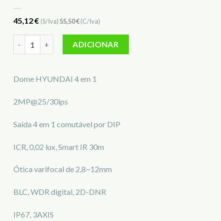
45,12
€
(S/Iva)
55,50
€
(C/Iva)
Quantidade de Dome fixa 4 em 1 Pro HYUNDAI HYU-702N
ADICIONAR
Dome HYUNDAI 4 em 1
2MP@25/30ips
Saída 4 em 1 comutável por DIP
ICR, 0,02 lux, Smart IR 30m
Ótica varifocal de 2,8~12mm
BLC, WDR digital, 2D-DNR
IP67, 3AXIS