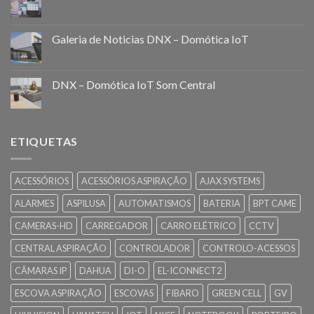
Galeria de Noticias DNX – Domótica IoT
DNX – Domótica IoT Som Central
ETIQUETAS
ACESSÓRIOS
ACESSÓRIOS ASPIRAÇÃO
AJAX SYSTEMS
ALARMES
ASPILUSA
AUTOMATISMOS
BATERIA
BPT CAME
CAMERAS-HD
CARREGADOR
CARRO ELÉTRICO
CCTV
CENTRAL ASPIRAÇÃO
CONTROLADOR
CONTROLO-ACESSOS
CÂMARAS IP
DAHUA
DI-O
EL-ICONNECT2
ESCOVA ASPIRAÇÃO
ESCOVAS
FIBARO
GREEN CELL
GV