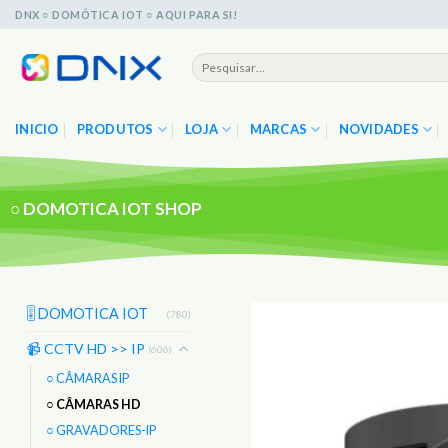
Skip
DNX ○ DOMÓTICA IOT ○ AQUI PARA SI!
to
content
Pesquisar
por:
INICIO
PRODUTOS
LOJA
MARCAS
NOVIDADES
○
DOMOTICA IOT SHOP
🎚️ DOMOTICA IOT
(780)
📹 CCTV HD >> IP
(606)
○ CÂMARAS IP
○ CÂMARAS HD
○ GRAVADORES-IP