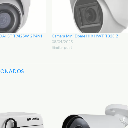
UNDAI SF-T942SW-2P4N1
Camara Mini-Dome HIK HWT-T323-Z
08/04/2025
Similar post
IONADOS
Adicionar
aos
Favoritos