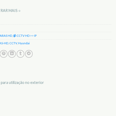
RAR MAIS ○
ARAS HD
,
📹 CCTV HD >> IP
AS-HD
,
CCTV
,
Hyundai
para utilização no exterior