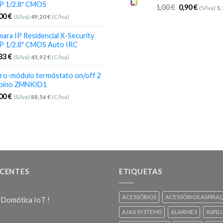
P 1/2.8″ CMOS
1,00
€
0,90
€
(S/Iva)
1
,00
€
(S/Iva)
49,20
€
(C/Iva)
ara IP Residencial X-Security
P 1/2.8" CMOS Auto IRC
,33
€
(S/Iva)
45,92
€
(C/Iva)
ro-módulo termóstato on/off 2
bino ZMNKID1
,00
€
(S/Iva)
88,56
€
(C/Iva)
ECENTES
ETIQUETAS
ACESSÓRIOS
ACESSÓRIOS ASPIRA
 Domótica IoT !
AJAX SYSTEMS
ALARMES
ASPIL