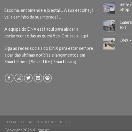
Bem-v
Shop
Escolha, encomende e já está!... A sua escolha já
vai a caminho da sua morada! ...
Galeri
IoT
A equipa do DNX está aqui para ajudar a
esclarecer todas as questões.
Contacte aqui
DNX –
Siga as redes sociais do DNX para estar sempre
a par das ultimas noticias e lançamentos em
Smart Home | Smart Life | Smart Living.
CONTACTOS
ACERCA DO DNX
BLOG
Copyright 2026 ©
dnx.pt