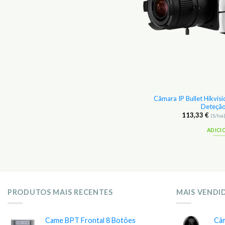
DVR Dahua 4CH + 4CH Audio 1080P p/
Câmara IP Bullet Hikvi
Câmaras HD
Deteção
93,33
€
113,33
€
(S/Iva)
114,80
€
(C/Iva)
(S/Iva
ADICIONAR
ADICI
PRODUTOS MAIS RECENTES
MAIS VENDI
Came BPT Frontal 8 Botões
Câm