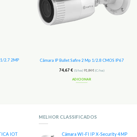
 1/2.7 2MP
Câmara IP Bullet Safire 2 Mp 1/2.8 CMOS IP67
74,67
€
(S/Iva)
91,84
€
(C/Iva)
ADICIONAR
MELHOR CLASSIFICADOS
TICA IOT
Câmara WI-FI IP X-Security 4 MP