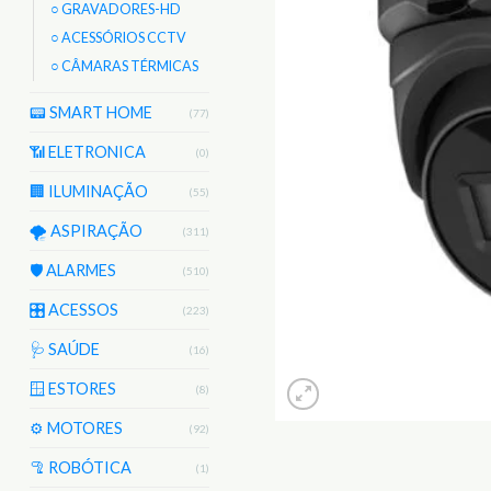
○ GRAVADORES-HD
○ ACESSÓRIOS CCTV
○ CÂMARAS TÉRMICAS
📟 SMART HOME
(77)
📶 ELETRONICA
(0)
🏢 ILUMINAÇÃO
(55)
🌪️ ASPIRAÇÃO
(311)
🛡️ ALARMES
(510)
🎛️ ACESSOS
(223)
🩺 SAÚDE
(16)
🪟 ESTORES
(8)
⚙️ MOTORES
(92)
🦿 ROBÓTICA
(1)