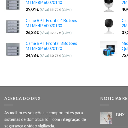
MTMF8P 60020140
2M
29,04
€
40
(S/Iva)
35,72
€
(C/Iva)
Came BPT Frontal 4 Botões
Câm
MTMF4P 60020130
2M
26,33
€
37
(S/Iva)
32,39
€
(C/Iva)
Came BPT Frontal 3 Botões
Mic
MTMF3P 60020120
Qu
24,98
€
72
(S/Iva)
30,73
€
(C/Iva)
ACERCA DO DNX
NOTICIAS R
As melhores soluções e componentes para
DNX –
sistemas de domótica IoT com integração de
segurança e vídeo vigilância.