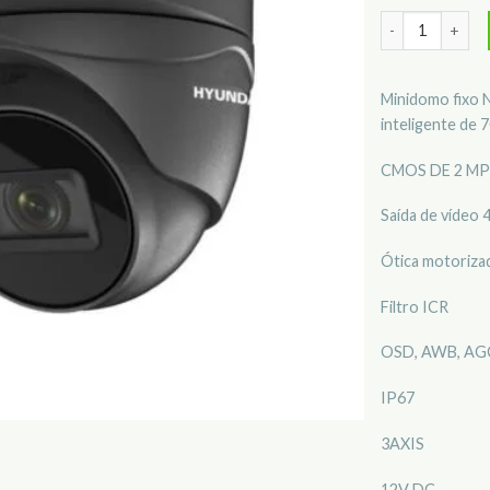
Quantidade de 
Minidomo fixo 
inteligente de 7
CMOS DE 2 MP
Saída de vídeo 
Ótica motorizad
Filtro ICR
OSD, AWB, AGC
IP67
3AXIS
12V DC.