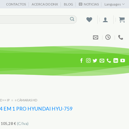
CONTACTOS
ACERCA DO DNX
BLOG
NOTICIAS
Languages
D >> IP
○
○ CÂMARAS HD
4 EM 1 PRO HYUNDAI HYU-759
)
105,28
€
(C/Iva)