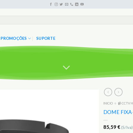
PROMOÇÕES
SUPORTE
INICIO
○
📹 CCTV H
Adicionar
aos
DOME FIXA 
Favoritos
85,59
€
(S/Iva