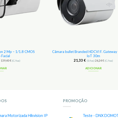
sion 2 Mp – 1/1.8 CMOS
Câmara bullet Branded HDCVI F. Gateway
 Facial
IoT 30m
21,33
€
)
139,40
€
(C/Iva)
(S/Iva)
26,24
€
(C/Iva)
ONAR
ADICIONAR
DOS
PROMOÇÃO
ara Motorizada Hikvision IP
Teste - DNX DOMO