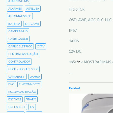
AJAX SYSTEMS
ALARMES
ASPILUSA
Filtro ICR
AUTOMATISMOS
OSD, AWB, AGC, BLC, HLC,
BATERIA
BPT CAME
IP67
CAMERAS-HD
CARREGADOR
3AXIS
CARRO ELÉTRICO
CCTV
12V DC.
CENTRAL ASPIRAÇÃO
CONTROLADOR
<h5>
○ MOSTRAR MAIS 
CONTROLO-ACESSOS
…
CÂMARAS IP
DAHUA
DI-O
EL-ICONNECT2
Related
ESCOVA ASPIRAÇÃO
ESCOVAS
FIBARO
GREEN CELL
GV