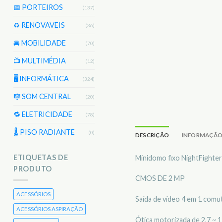
📅 PORTEIROS
(137)
♻️ RENOVAVEIS
(36)
🚘 MOBILIDADE
(70)
📺 MULTIMÉDIA
(12)
🖥️ INFORMÁTICA
(324)
🎼 SOM CENTRAL
(20)
🔁 ELETRICIDADE
(78)
🌡 PISO RADIANTE
(0)
DESCRIÇÃO
INFORMAÇÃO
ETIQUETAS DE
Minidomo fixo NightFighter
PRODUTO
CMOS DE 2 MP
ACESSÓRIOS
Saída de vídeo 4 em 1 comu
ACESSÓRIOS ASPIRAÇÃO
Ótica motorizada de 2,7 ~ 