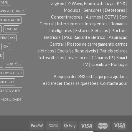
CAME
ZigBee | Z-Wave, Bluetooth Tuya | KNX |
Módulos | Sensores | Detetores |
ARRO ELÉTRICO
Concentradores | Alarmes | CCTV | Som
NTROLADOR
Central | Interruptores Inteligentes | Tomadas
DAHUA
Inteligentes | Estores Elétricos | Portões
Elétricos | Piso Radiante Elétrico | Aspiração
SPIRAÇÃO
Central | Postos de carregamento carros
GV
elétricos | Energias Renováveis | Paineis solares
CE
fotovoltaicos | Inversores | Câmaras IP | Smart
TV | Coimbra - Portugal
L
PORTÕES
DEOPORTEIRO
A equipa do DNX está aqui para ajudar a
ZKTECO
esclarecer todas as questões.
Contacte aqui
 DOMOTICA IOT
 MOBILIDADE