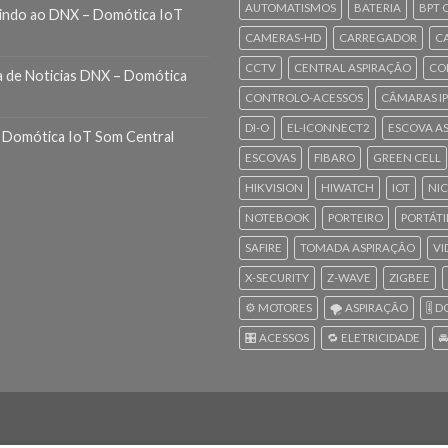
AUTOMATISMOS
BATERIA
BPT 
indo ao DNX – Domótica IoT
CAMERAS-HD
CARREGADOR
C
CCTV
CENTRAL ASPIRAÇÃO
CO
a de Noticias DNX – Domótica
CONTROLO-ACESSOS
CÂMARAS IP
DI-O
EL-ICONNECT2
ESCOVA A
 Domótica IoT Som Central
ESCOVAS
FIBARO
GREEN CELL
HIKVISION
HIWATCH
IOT
NI
NOTEBOOK
PORTEIRO
PORTÁTI
SAFIRE
TOMADA ASPIRAÇÃO
VI
X-SECURITY
Z-WAVE
ZIGBEE
⚙️ MOTORES
🌪️ ASPIRAÇÃO
🎚️
🎛️ ACESSOS
🔁 ELETRICIDADE
