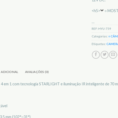
<h5>
○ MOST
…
REF:
HYU-759
Categorias:
○ CÂM
Etiquetas:
CAMER
 ADICIONAL
AVALIAÇÕES (0)
 4 em 1 com tecnologia STARLIGHT e iluminação IR inteligente de 70 m 
tável
13,5 mm (102°~31°)