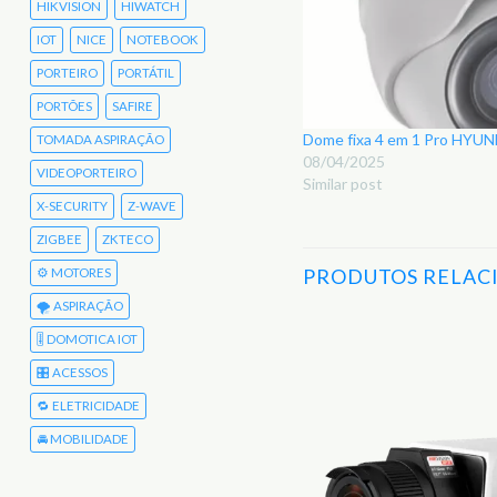
HIKVISION
HIWATCH
IOT
NICE
NOTEBOOK
PORTEIRO
PORTÁTIL
PORTÕES
SAFIRE
Dome fixa 4 em 1 Pro HY
TOMADA ASPIRAÇÃO
08/04/2025
VIDEOPORTEIRO
Similar post
X-SECURITY
Z-WAVE
ZIGBEE
ZKTECO
PRODUTOS RELAC
⚙️ MOTORES
🌪️ ASPIRAÇÃO
🎚️ DOMOTICA IOT
Adicionar
🎛️ ACESSOS
aos
Favoritos
🔁 ELETRICIDADE
🚘 MOBILIDADE