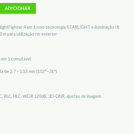
Dome fixa 4 em 1 Pro HYUNDAI HYU-759
ADICIONAR
NightFighter 4 em 1 com tecnologia STARLIGHT e iluminação IR
0 m para utilização no exterior
4 em 1 comutável
a de 2,7 ~ 13,5 mm (102°~31°)
, BLC, HLC, WDR 120dB, 3D-DNR, ajustes de imagem