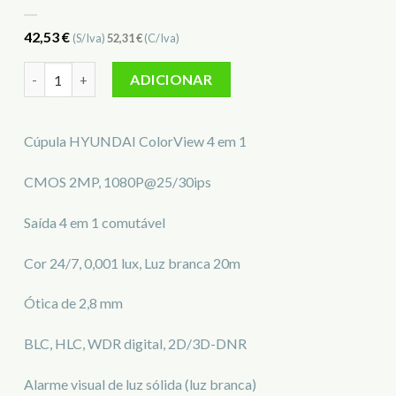
42,53
€
(S/Iva)
52,31
€
(C/Iva)
Quantidade de Dome fixa 4 em 1 Pro HYUNDAI SF-T943C-2P4
ADICIONAR
Cúpula HYUNDAI ColorView 4 em 1
CMOS 2MP, 1080P@25/30ips
Saída 4 em 1 comutável
Cor 24/7, 0,001 lux, Luz branca 20m
Ótica de 2,8 mm
BLC, HLC, WDR digital, 2D/3D-DNR
Alarme visual de luz sólida (luz branca)