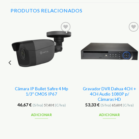
PRODUTOS RELACIONADOS
r
Adicionar
Adicionar
aos
aos
s
Favoritos
Favoritos
4
Câmara IP Bullet Safire 4 Mp
Gravador DVR Dahua 4CH +
1/3″ CMOS IP67
4CH Audio 1080P p/
Câmaras HD
46,67
€
53,33
€
(S/Iva)
57,40
€
(C/Iva)
(S/Iva)
65,60
€
(C/Iva)
ADICIONAR
ADICIONAR