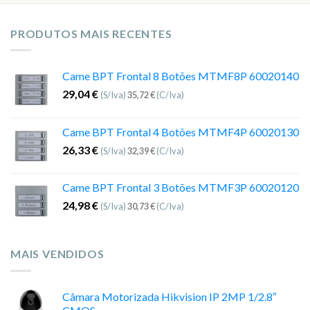
PRODUTOS MAIS RECENTES
Came BPT Frontal 8 Botões MTMF8P 60020140
29,04
€
(S/Iva)
35,72
€
(C/Iva)
Came BPT Frontal 4 Botões MTMF4P 60020130
26,33
€
(S/Iva)
32,39
€
(C/Iva)
Came BPT Frontal 3 Botões MTMF3P 60020120
24,98
€
(S/Iva)
30,73
€
(C/Iva)
MAIS VENDIDOS
Câmara Motorizada Hikvision IP 2MP 1/2.8″