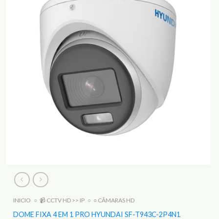
INICIO
○
📹 CCTV HD >> IP
○
○ CÂMARAS HD
DOME FIXA 4 EM 1 PRO HYUNDAI SF-T943C-2P4N1