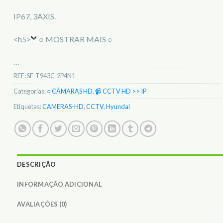
IP67, 3AXIS.
<h5>
○ MOSTRAR MAIS ○
…
REF:
SF-T943C-2P4N1
Categorias:
○ CÂMARAS HD
,
📹 CCTV HD >> IP
Etiquetas:
CAMERAS-HD
,
CCTV
,
Hyundai
DESCRIÇÃO
INFORMAÇÃO ADICIONAL
AVALIAÇÕES (0)