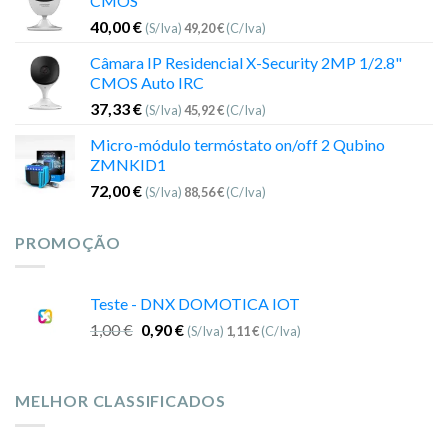
CMOS
40,00
€
(S/Iva)
49,20
€
(C/Iva)
Câmara IP Residencial X-Security 2MP 1/2.8"
CMOS Auto IRC
37,33
€
(S/Iva)
45,92
€
(C/Iva)
Micro-módulo termóstato on/off 2 Qubino
ZMNKID1
72,00
€
(S/Iva)
88,56
€
(C/Iva)
PROMOÇÃO
Teste - DNX DOMOTICA IOT
1,00
€
0,90
€
(S/Iva)
1,11
€
(C/Iva)
MELHOR CLASSIFICADOS