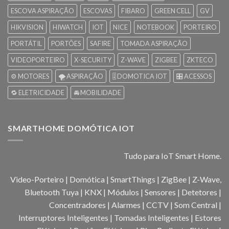
ESCOVA ASPIRAÇÃO
ESCOVAS
FIBARO
GREEN CELL
GV
HIKVISION
HIWATCH
IOT
NICE
NOTEBOOK
PORTEIRO
PORTÁTIL
PORTÕES
SAFIRE
TOMADA ASPIRAÇÃO
VIDEOPORTEIRO
X-SECURITY
Z-WAVE
ZIGBEE
ZKTECO
⚙️ MOTORES
🌪️ ASPIRAÇÃO
🎚️ DOMOTICA IOT
🎛️ ACESSOS
🔁 ELETRICIDADE
🚘 MOBILIDADE
SMARTHOME DOMÓTICA IOT
Tudo para IoT Smart Home.
Video-Porteiro | Domótica | SmartThings | ZigBee | Z-Wave,
Bluetooth Tuya | KNX | Módulos | Sensores | Detetores |
Concentradores | Alarmes | CCTV | Som Central |
Interruptores Inteligentes | Tomadas Inteligentes | Estores