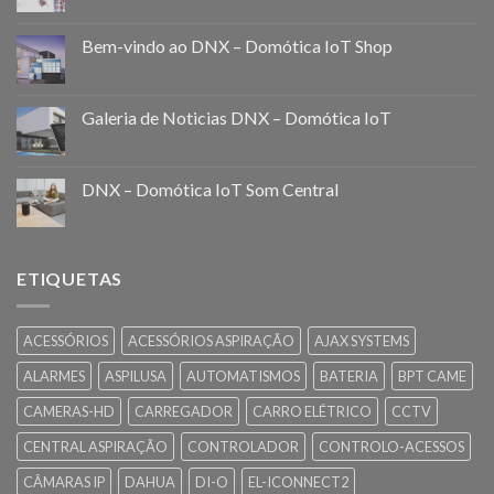
Bem-vindo ao DNX – Domótica IoT Shop
Galeria de Noticias DNX – Domótica IoT
DNX – Domótica IoT Som Central
ETIQUETAS
ACESSÓRIOS
ACESSÓRIOS ASPIRAÇÃO
AJAX SYSTEMS
ALARMES
ASPILUSA
AUTOMATISMOS
BATERIA
BPT CAME
CAMERAS-HD
CARREGADOR
CARRO ELÉTRICO
CCTV
CENTRAL ASPIRAÇÃO
CONTROLADOR
CONTROLO-ACESSOS
CÂMARAS IP
DAHUA
DI-O
EL-ICONNECT2