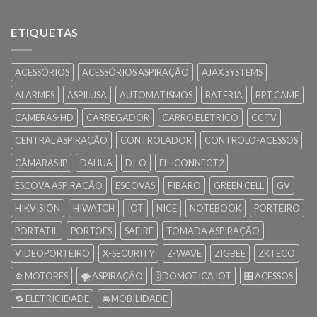
ETIQUETAS
ACESSÓRIOS
ACESSÓRIOS ASPIRAÇÃO
AJAX SYSTEMS
ALARMES
ASPILUSA
AUTOMATISMOS
BATERIA
BPT CAME
CAMERAS-HD
CARREGADOR
CARRO ELÉTRICO
CCTV
CENTRAL ASPIRAÇÃO
CONTROLADOR
CONTROLO-ACESSOS
CÂMARAS IP
DAHUA
DI-O
EL-ICONNECT2
ESCOVA ASPIRAÇÃO
ESCOVAS
FIBARO
GREEN CELL
GV
HIKVISION
HIWATCH
IOT
NICE
NOTEBOOK
PORTEIRO
PORTÁTIL
PORTÕES
SAFIRE
TOMADA ASPIRAÇÃO
VIDEOPORTEIRO
X-SECURITY
Z-WAVE
ZIGBEE
ZKTECO
⚙️ MOTORES
🌪️ ASPIRAÇÃO
🎚️ DOMOTICA IOT
🎛️ ACESSOS
🔁 ELETRICIDADE
🚘 MOBILIDADE