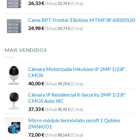
26,33
€
(S/Iva)
32,39
€
(C/Iva)
Came BPT Frontal 3 Botões MTMF3P 60020120
24,98
€
(S/Iva)
30,73
€
(C/Iva)
MAIS VENDIDOS
Câmara Motorizada Hikvision IP 2MP 1/2.8″
CMOS
40,00
€
(S/Iva)
49,20
€
(C/Iva)
Câmara IP Residencial X-Security 2MP 1/2.8"
CMOS Auto IRC
37,33
€
(S/Iva)
45,92
€
(C/Iva)
Micro-módulo termóstato on/off 2 Qubino
ZMNKID1
72,00
€
(S/Iva)
88,56
€
(C/Iva)