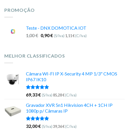
PROMOÇÃO
Teste - DNX DOMOTICA IOT
1,00
€
0,90
€
(S/Iva)
1,11
€
(C/Iva)
MELHOR CLASSIFICADOS
Câmara WI-FI IP X-Security 4 MP 1/3" CMOS
IP67 IK10
Avaliação
69,33
€
(S/Iva)
85,28
€
(C/Iva)
5.00
de 5
Gravador XVR 5n1 Hikvision 4CH + 1CH IP
1080p p/ Câmaras IP
Avaliação
32,00
€
(S/Iva)
39,36
€
(C/Iva)