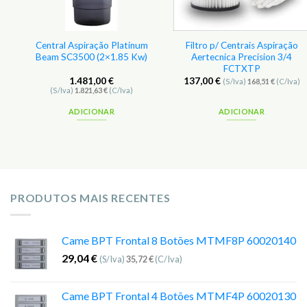
Central Aspiração Platinum
Filtro p/ Centrais Aspiração
Beam SC3500 (2×1.85 Kw)
Aertecnica Precision 3/4
FCTXTP
1.481,00
€
137,00
€
(S/Iva)
168,51
€
(C/Iva)
(S/Iva)
1.821,63
€
(C/Iva)
ADICIONAR
ADICIONAR
PRODUTOS MAIS RECENTES
Came BPT Frontal 8 Botões MTMF8P 60020140
29,04
€
(S/Iva)
35,72
€
(C/Iva)
Came BPT Frontal 4 Botões MTMF4P 60020130