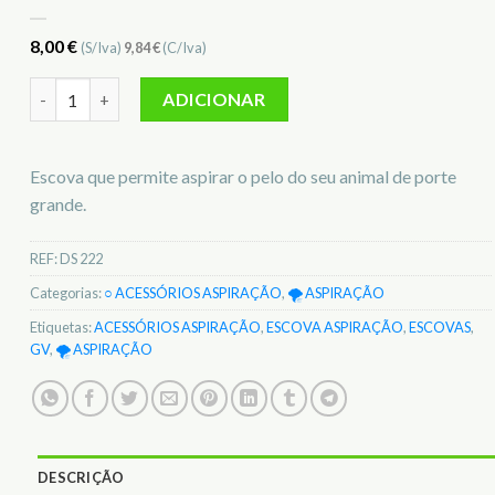
8,00
€
(S/Iva)
9,84
€
(C/Iva)
Quantidade de Escova p/ aspirar Pelos de Animais Grandes GV
ADICIONAR
Escova que permite aspirar o pelo do seu animal de porte
grande.
REF:
DS 222
Categorias:
○ ACESSÓRIOS ASPIRAÇÃO
,
🌪️ ASPIRAÇÃO
Etiquetas:
ACESSÓRIOS ASPIRAÇÃO
,
ESCOVA ASPIRAÇÃO
,
ESCOVAS
,
GV
,
🌪️ ASPIRAÇÃO
DESCRIÇÃO