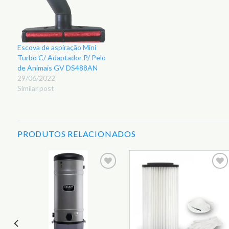
Escova de aspiração Mini
Turbo C/ Adaptador P/ Pelo
de Animais GV DS488AN
29/06/2022
Similar post
PRODUTOS RELACIONADOS
r
Adicionar
Adicionar
aos
aos
s
Favoritos
Favoritos