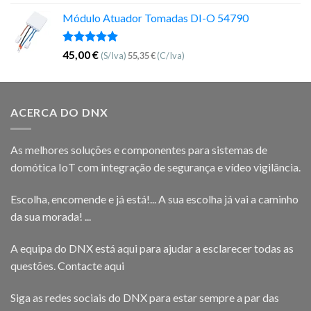
5.00
de 5
Módulo Atuador Tomadas DI-O 54790
Avaliação
45,00
€
(S/Iva)
55,35
€
(C/Iva)
5.00
de 5
ACERCA DO DNX
As melhores soluções e componentes para sistemas de
domótica IoT com integração de segurança e vídeo vigilância.
Escolha, encomende e já está!... A sua escolha já vai a caminho
da sua morada! ...
A equipa do DNX está aqui para ajudar a esclarecer todas as
questões.
Contacte aqui
Siga as redes sociais do DNX para estar sempre a par das