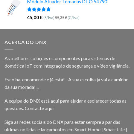
Módulo Atuador Tomadas DI-O 54790
Avaliação
45,00
€
(S/Iva)
55,35
€
(C/Iva)
5.00
de 5
ACERCA DO DNX
As melhores soluções e componentes para sistemas de
domótica IoT com integração de segurança e vídeo vigilância.
Escolha, encomende e já está!... A sua escolha já vai a caminho
da sua morada! ...
A equipa do DNX está aqui para ajudar a esclarecer todas as
questões.
Contacte aqui
Siga as redes sociais do DNX para estar sempre a par das
ultimas noticias e lançamentos em Smart Home | Smart Life |