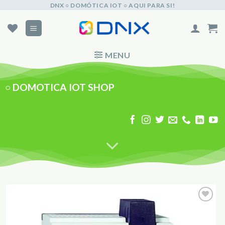
Skip
DNX ○ DOMÓTICA IOT ○ AQUI PARA SI!
to
content
MENU
○
DOMOTICA IOT SHOP
Adicionar
aos
Favoritos