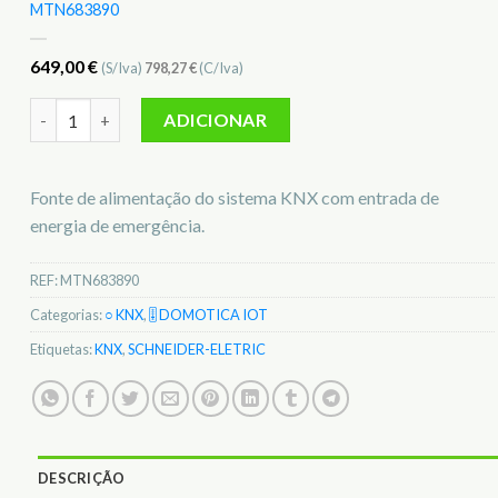
MTN683890
649,00
€
(S/Iva)
798,27
€
(C/Iva)
Quantidade de Fonte de Alimentação KNX Schneider-Eletric
ADICIONAR
Fonte de alimentação do sistema KNX com entrada de
energia de emergência.
REF:
MTN683890
Categorias:
○ KNX
,
🎚️ DOMOTICA IOT
Etiquetas:
KNX
,
SCHNEIDER-ELETRIC
DESCRIÇÃO