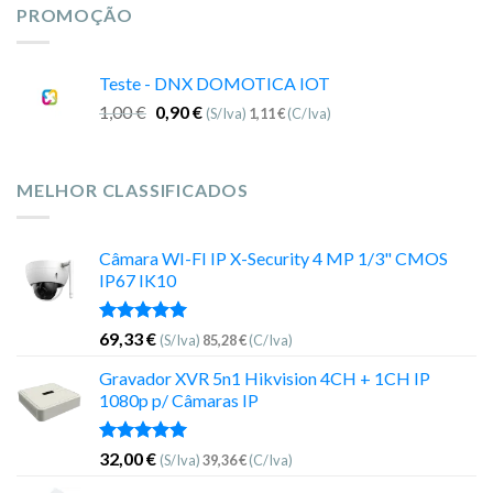
PROMOÇÃO
Teste - DNX DOMOTICA IOT
1,00
€
0,90
€
(S/Iva)
1,11
€
(C/Iva)
MELHOR CLASSIFICADOS
Câmara WI-FI IP X-Security 4 MP 1/3" CMOS
IP67 IK10
Avaliação
69,33
€
(S/Iva)
85,28
€
(C/Iva)
5.00
de 5
Gravador XVR 5n1 Hikvision 4CH + 1CH IP
1080p p/ Câmaras IP
Avaliação
32,00
€
(S/Iva)
39,36
€
(C/Iva)
5.00
de 5