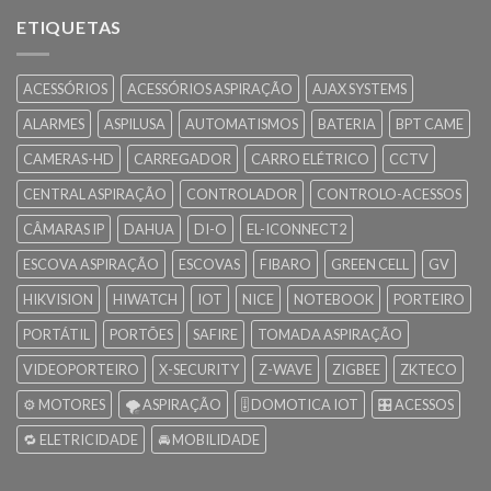
ETIQUETAS
ACESSÓRIOS
ACESSÓRIOS ASPIRAÇÃO
AJAX SYSTEMS
ALARMES
ASPILUSA
AUTOMATISMOS
BATERIA
BPT CAME
CAMERAS-HD
CARREGADOR
CARRO ELÉTRICO
CCTV
CENTRAL ASPIRAÇÃO
CONTROLADOR
CONTROLO-ACESSOS
CÂMARAS IP
DAHUA
DI-O
EL-ICONNECT2
ESCOVA ASPIRAÇÃO
ESCOVAS
FIBARO
GREEN CELL
GV
HIKVISION
HIWATCH
IOT
NICE
NOTEBOOK
PORTEIRO
PORTÁTIL
PORTÕES
SAFIRE
TOMADA ASPIRAÇÃO
VIDEOPORTEIRO
X-SECURITY
Z-WAVE
ZIGBEE
ZKTECO
⚙️ MOTORES
🌪️ ASPIRAÇÃO
🎚️ DOMOTICA IOT
🎛️ ACESSOS
🔁 ELETRICIDADE
🚘 MOBILIDADE