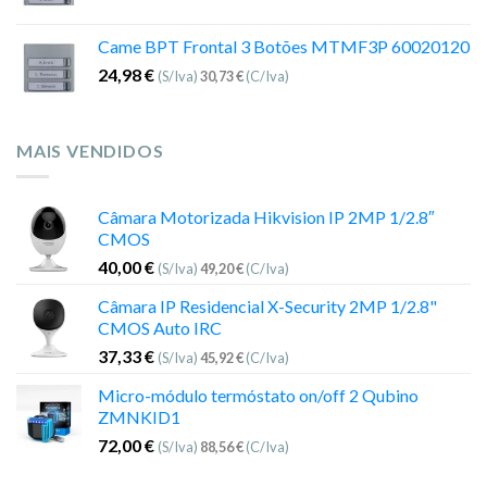
Came BPT Frontal 3 Botões MTMF3P 60020120
24,98
€
(S/Iva)
30,73
€
(C/Iva)
MAIS VENDIDOS
Câmara Motorizada Hikvision IP 2MP 1/2.8″
CMOS
40,00
€
(S/Iva)
49,20
€
(C/Iva)
Câmara IP Residencial X-Security 2MP 1/2.8"
CMOS Auto IRC
37,33
€
(S/Iva)
45,92
€
(C/Iva)
Micro-módulo termóstato on/off 2 Qubino
ZMNKID1
72,00
€
(S/Iva)
88,56
€
(C/Iva)