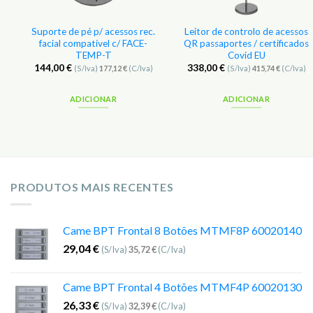
Suporte de pé p/ acessos rec.
Leitor de controlo de acessos
facial compatível c/ FACE-
QR passaportes / certificados
TEMP-T
Covid EU
144,00
€
338,00
€
(S/Iva)
177,12
€
(C/Iva)
(S/Iva)
415,74
€
(C/Iva)
ADICIONAR
ADICIONAR
PRODUTOS MAIS RECENTES
Came BPT Frontal 8 Botões MTMF8P 60020140
29,04
€
(S/Iva)
35,72
€
(C/Iva)
Came BPT Frontal 4 Botões MTMF4P 60020130
26,33
€
(S/Iva)
32,39
€
(C/Iva)