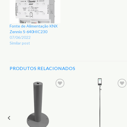
Fonte de Alimentação KNX
Zennio S-640HIC230
07/06/2022
Similar post
PRODUTOS RELACIONADOS
r
Adicionar
Adicionar
aos
aos
s
Favoritos
Favoritos