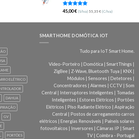
Avaliação
45,00
€
(S/Iva)
55,35
€
(C/Iva)
5.00
de 5
SMARTHOME DOMÓTICA IOT
Tudo para IoT Smart Home.
ÇÃO
USA
Video-Porteiro | Domótica | SmartThings |
CAME
ZigBee | Z-Wave, Bluetooth Tuya | KNX |
Módulos | Sensores | Detetores |
ARRO ELÉTRICO
Concentradores | Alarmes | CCTV | Som
NTROLADOR
Central | Interruptores Inteligentes | Tomadas
DAHUA
Inteligentes | Estores Elétricos | Portões
Elétricos | Piso Radiante Elétrico | Aspiração
SPIRAÇÃO
Central | Postos de carregamento carros
GV
elétricos | Energias Renováveis | Paineis solares
CE
fotovoltaicos | Inversores | Câmaras IP | Smart
TV | Coimbra - Portugal
L
PORTÕES