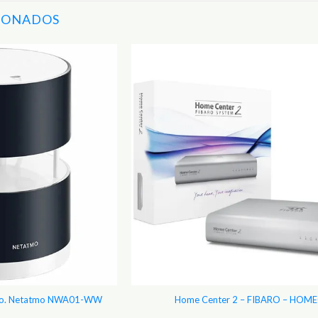
IONADOS
Adicionar
aos
Favoritos
teo. Netatmo NWA01-WW
Home Center 2 – FIBARO – HOM