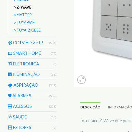
○ Z-WAVE
○ MATTER
○ TUYA-WIFI
○ TUYA-ZIGBEE
📹 CCTV HD >> IP
(606)
📟 SMART HOME
(77)
📶 ELETRONICA
(0)
🏢 ILUMINAÇÃO
(55)
🌪️ ASPIRAÇÃO
(311)
🛡️ ALARMES
(510)
🎛️ ACESSOS
(223)
DESCRIÇÃO
INFORMAÇÃO
🩺 SAÚDE
(16)
Interface Z-Wave que perm
🪟 ESTORES
(8)