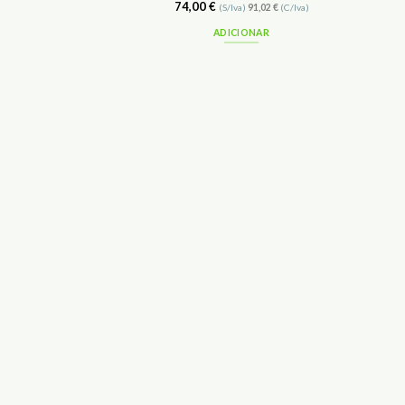
74,00
€
(S/Iva)
91,02
€
(C/Iva)
ADICIONAR