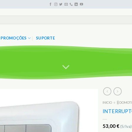
PROMOÇÕES
SUPORTE
INICIO
○
🎚️ DOMOT
Adicionar
aos
INTERRUPT
Favoritos
53,00
€
(S/Iva