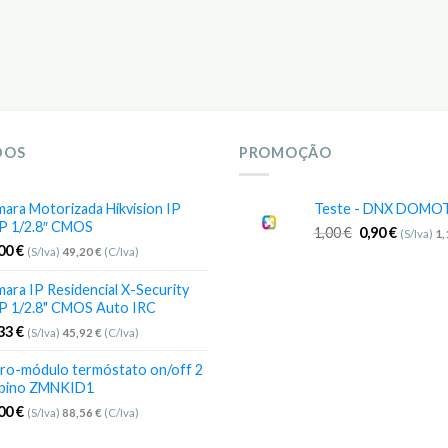
DOS
PROMOÇÃO
ara Motorizada Hikvision IP
Teste - DNX DOMO
P 1/2.8″ CMOS
1,00
€
0,90
€
(S/Iva)
1
,00
€
(S/Iva)
49,20
€
(C/Iva)
ara IP Residencial X-Security
P 1/2.8" CMOS Auto IRC
,33
€
(S/Iva)
45,92
€
(C/Iva)
ro-módulo termóstato on/off 2
bino ZMNKID1
,00
€
(S/Iva)
88,56
€
(C/Iva)