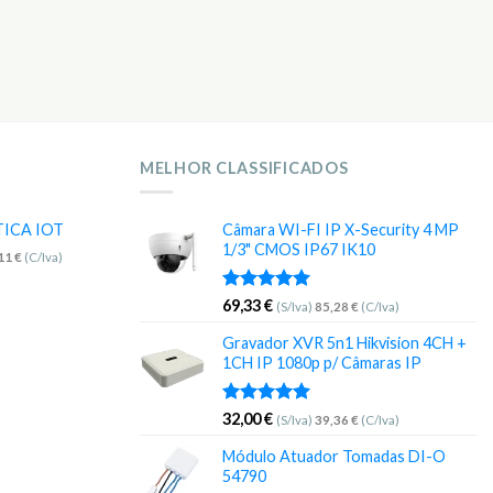
MELHOR CLASSIFICADOS
TICA IOT
Câmara WI-FI IP X-Security 4 MP
1/3" CMOS IP67 IK10
,11
€
(C/Iva)
Avaliação
69,33
€
(S/Iva)
85,28
€
(C/Iva)
5.00
de 5
Gravador XVR 5n1 Hikvision 4CH +
1CH IP 1080p p/ Câmaras IP
Avaliação
32,00
€
(S/Iva)
39,36
€
(C/Iva)
5.00
de 5
Módulo Atuador Tomadas DI-O
54790