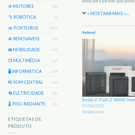
Base para parede que pode s
⚙️ MOTORES
(92)
○ MOSTRAR MAIS ○
…
🦿 ROBÓTICA
(1)
📅 PORTEIROS
(137)
Related
♻️ RENOVAVEIS
(36)
🚘 MOBILIDADE
(70)
📺 MULTIMÉDIA
(12)
🖥️ INFORMÁTICA
(324)
🎼 SOM CENTRAL
(20)
🔁 ELETRICIDADE
(78)
Botão Z-Push Z-WAVE Heati
🌡 PISO RADIANTE
(0)
07/06/2022
Similar post
ETIQUETAS DE
PRODUTO