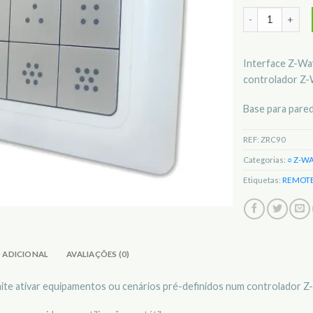
Quantidade de 
Interface Z-Wa
controlador Z-
Base para pared
REF:
ZRC90
Categorias:
○ Z-W
Etiquetas:
REMOT
 ADICIONAL
AVALIAÇÕES (0)
ite ativar equipamentos ou cenários pré-definidos num controlador Z