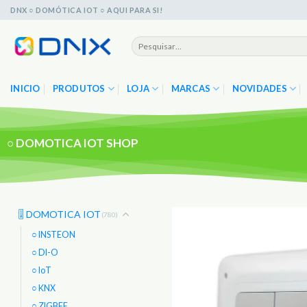
Skip
DNX ○ DOMÓTICA IOT ○ AQUI PARA SI!
to
content
Pesquisar
por:
INICIO
PRODUTOS
LOJA
MARCAS
NOVIDADES
○
DOMOTICA IOT SHOP
🎚️ DOMOTICA IOT
(780)
○ INSTEON
○ DI-O
○ IoT
○ KNX
○ ZIGBEE