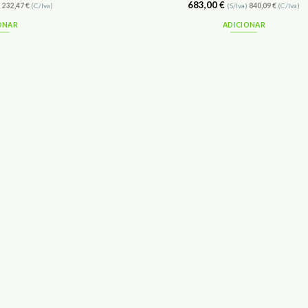
683,00
€
)
232,47
€
(C/Iva)
(S/Iva)
840,09
€
(C/Iva)
ONAR
ADICIONAR