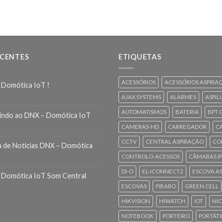
ECENTES
ETIQUETAS
ACESSÓRIOS
ACESSÓRIOS ASPIRA
 Domótica IoT !
AJAX SYSTEMS
ALARMES
ASPIL
AUTOMATISMOS
BATERIA
BPT 
indo ao DNX – Domótica IoT
CAMERAS-HD
CARREGADOR
C
CCTV
CENTRAL ASPIRAÇÃO
CO
a de Noticias DNX – Domótica
CONTROLO-ACESSOS
CÂMARAS IP
DI-O
EL-ICONNECT2
ESCOVA A
 Domótica IoT Som Central
ESCOVAS
FIBARO
GREEN CELL
HIKVISION
HIWATCH
IOT
NI
NOTEBOOK
PORTEIRO
PORTÁTI