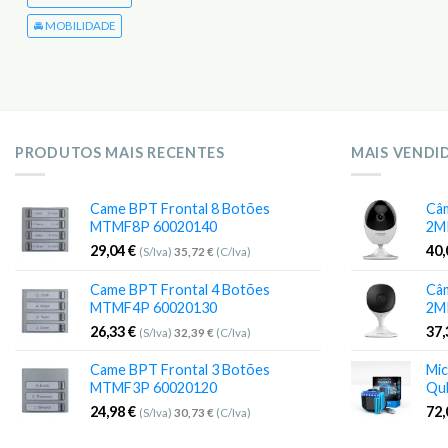
🚘 MOBILIDADE
PRODUTOS MAIS RECENTES
MAIS VENDI
Came BPT Frontal 8 Botões
Câm
MTMF8P 60020140
2M
29,04
€
40
(S/Iva)
35,72
€
(C/Iva)
Came BPT Frontal 4 Botões
Câm
MTMF4P 60020130
2M
26,33
€
37
(S/Iva)
32,39
€
(C/Iva)
Came BPT Frontal 3 Botões
Mic
MTMF3P 60020120
Qu
24,98
€
72
(S/Iva)
30,73
€
(C/Iva)