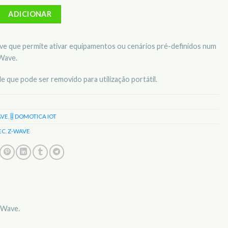
Interruptor de Cenários Z-WAVE Remotec ZRC90
ADICIONAR
ve que permite ativar equipamentos ou cenários pré-definidos num
Wave.
e que pode ser removido para utilização portátil.
AVE
,
🎚️ DOMOTICA IOT
EC
,
Z-WAVE
-Wave.