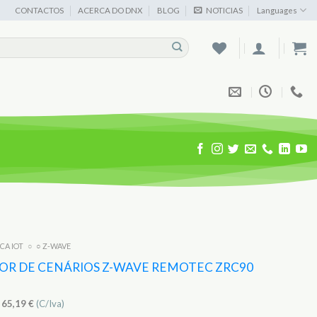
CONTACTOS
ACERCA DO DNX
BLOG
NOTICIAS
Languages
ICA IOT
○
○ Z-WAVE
OR DE CENÁRIOS Z-WAVE REMOTEC ZRC90
)
65,19
€
(C/Iva)