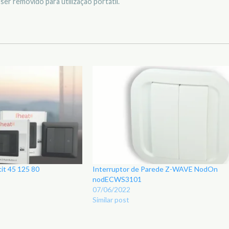
er removido para utilização portátil.
t 45 125 80
Interruptor de Parede Z-WAVE NodOn
nodECWS3101
07/06/2022
Similar post