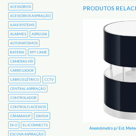
ACESSÓRIOS
PRODUTOS RELAC
ACESSÓRIOS ASPIRAÇÃO
AJAX SYSTEMS
ALARMES
ASPILUSA
Adicionar
aos
Favoritos
AUTOMATISMOS
BATERIA
BPT CAME
CAMERAS-HD
CARREGADOR
CARRO ELÉTRICO
CCTV
CENTRAL ASPIRAÇÃO
CONTROLADOR
CONTROLO-ACESSOS
CÂMARAS IP
DAHUA
DI-O
EL-ICONNECT2
 montagem p/ anemómetro Netatmo
Anemómetro p/ Est. Me
ESCOVA ASPIRAÇÃO