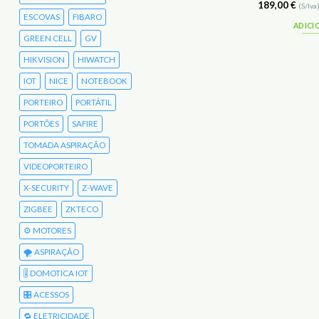
32,00
€
189,00
€
(S/Iva)
39,36
€
(C/Iva)
(S/Iva
ESCOVAS
FIBARO
ADICIONAR
ADICI
GREEN CELL
GV
HIKVISION
HIWATCH
IOT
NICE
NOTEBOOK
PORTEIRO
PORTÁTIL
PORTÕES
SAFIRE
TOMADA ASPIRAÇÃO
VIDEOPORTEIRO
X-SECURITY
Z-WAVE
ZIGBEE
ZKTECO
⚙️ MOTORES
🌪️ ASPIRAÇÃO
🎚️ DOMOTICA IOT
🎛️ ACESSOS
🔁 ELETRICIDADE