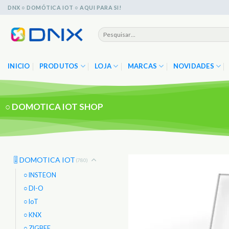
Skip
DNX ○ DOMÓTICA IOT ○ AQUI PARA SI!
to
content
Pesquisar
por:
INICIO
PRODUTOS
LOJA
MARCAS
NOVIDADES
○
DOMOTICA IOT SHOP
🎚️ DOMOTICA IOT
(780)
○ INSTEON
○ DI-O
○ IoT
○ KNX
○ ZIGBEE