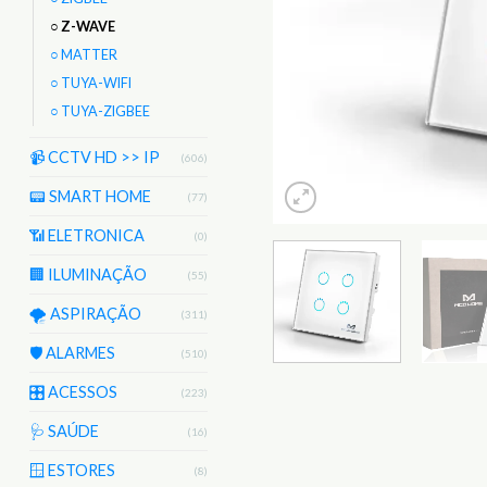
○ Z-WAVE
○ MATTER
○ TUYA-WIFI
○ TUYA-ZIGBEE
📹 CCTV HD >> IP
(606)
📟 SMART HOME
(77)
📶 ELETRONICA
(0)
🏢 ILUMINAÇÃO
(55)
🌪️ ASPIRAÇÃO
(311)
🛡️ ALARMES
(510)
🎛️ ACESSOS
(223)
🩺 SAÚDE
(16)
🪟 ESTORES
(8)