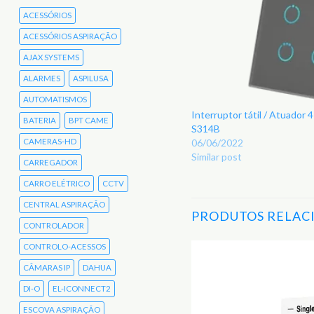
ACESSÓRIOS
ACESSÓRIOS ASPIRAÇÃO
AJAX SYSTEMS
ALARMES
ASPILUSA
AUTOMATISMOS
Interruptor tátil / Atuado
BATERIA
BPT CAME
S314B
CAMERAS-HD
06/06/2022
Similar post
CARREGADOR
CARRO ELÉTRICO
CCTV
CENTRAL ASPIRAÇÃO
PRODUTOS RELAC
CONTROLADOR
CONTROLO-ACESSOS
CÂMARAS IP
DAHUA
Adicionar
aos
DI-O
EL-ICONNECT2
Favoritos
ESCOVA ASPIRAÇÃO