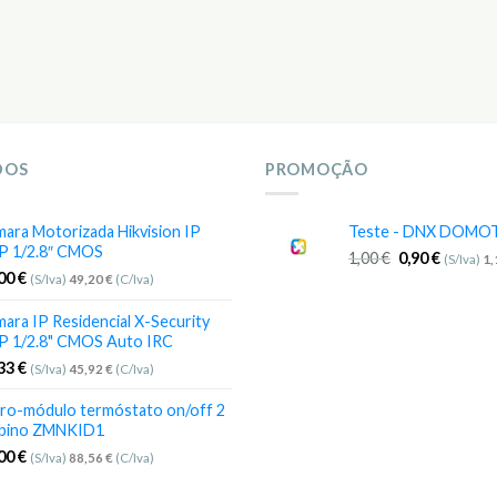
DOS
PROMOÇÃO
ara Motorizada Hikvision IP
Teste - DNX DOMO
P 1/2.8″ CMOS
1,00
€
0,90
€
(S/Iva)
1
,00
€
(S/Iva)
49,20
€
(C/Iva)
ara IP Residencial X-Security
P 1/2.8" CMOS Auto IRC
,33
€
(S/Iva)
45,92
€
(C/Iva)
ro-módulo termóstato on/off 2
bino ZMNKID1
,00
€
(S/Iva)
88,56
€
(C/Iva)