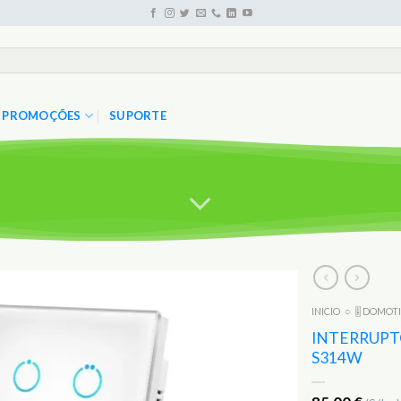
PROMOÇÕES
SUPORTE
INICIO
○
🎚️ DOMOT
Adicionar
aos
INTERRUPT
Favoritos
S314W