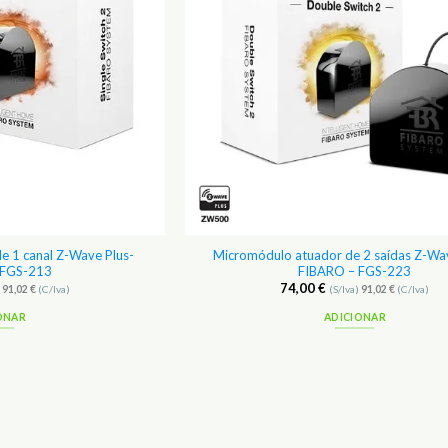
e 1 canal Z-Wave Plus-
Micromódulo atuador de 2 saídas Z-Wav
 FGS-213
FIBARO – FGS-223
74,00
€
)
91,02
€
(C/Iva)
(S/Iva)
91,02
€
(C/Iva)
ONAR
ADICIONAR