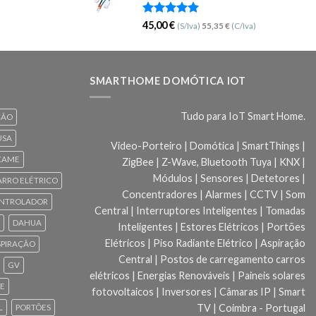
Avaliação
45,00
€
(S/Iva)
55,35
€
(C/Iva)
5.00
de 5
SMARTHOME DOMÓTICA IOT
Tudo para IoT Smart Home.
ÇÃO
USA
Video-Porteiro | Domótica | SmartThings |
CAME
ZigBee | Z-Wave, Bluetooth Tuya | KNX |
Módulos | Sensores | Detetores |
ARRO ELÉTRICO
Concentradores | Alarmes | CCTV | Som
NTROLADOR
Central | Interruptores Inteligentes | Tomadas
DAHUA
Inteligentes | Estores Elétricos | Portões
Elétricos | Piso Radiante Elétrico | Aspiração
SPIRAÇÃO
Central | Postos de carregamento carros
GV
elétricos | Energias Renováveis | Paineis solares
CE
fotovoltaicos | Inversores | Câmaras IP | Smart
TV | Coimbra - Portugal
L
PORTÕES