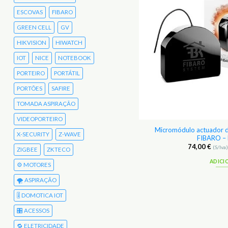
ESCOVAS
FIBARO
GREEN CELL
GV
HIKVISION
HIWATCH
IOT
NICE
NOTEBOOK
PORTEIRO
PORTÁTIL
PORTÕES
SAFIRE
TOMADA ASPIRAÇÃO
VIDEOPORTEIRO
 Módulo de Backup e Comunicação 3G –
Micromódulo actuador d
X-SECURITY
Z-WAVE
ZIPATO zbm.backupv2
FIBARO –
105,00
€
74,00
€
(S/Iva)
129,15
€
(C/Iva)
(S/Iva
ZIGBEE
ZKTECO
ADICIONAR
ADICI
⚙️ MOTORES
🌪️ ASPIRAÇÃO
🎚️ DOMOTICA IOT
🎛️ ACESSOS
🔁 ELETRICIDADE