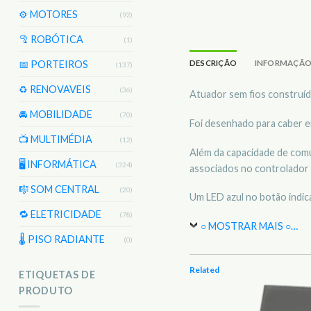
⚙️ MOTORES
(92)
🦿 ROBÓTICA
(1)
DESCRIÇÃO
INFORMAÇÃO
📅 PORTEIROS
(137)
♻️ RENOVAVEIS
(36)
Atuador sem fios construíd
🚘 MOBILIDADE
(70)
Foi desenhado para caber e
📺 MULTIMÉDIA
(12)
Além da capacidade de comu
🖥️ INFORMÁTICA
(324)
associados no controlador 
🎼 SOM CENTRAL
(20)
Um LED azul no botão indica
🔁 ELETRICIDADE
(78)
○ MOSTRAR MAIS ○
…
🌡 PISO RADIANTE
(0)
Related
ETIQUETAS DE
PRODUTO