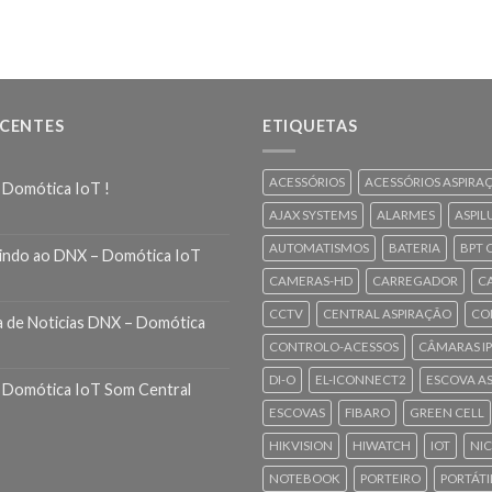
ECENTES
ETIQUETAS
ACESSÓRIOS
ACESSÓRIOS ASPIRA
 Domótica IoT !
AJAX SYSTEMS
ALARMES
ASPIL
AUTOMATISMOS
BATERIA
BPT 
indo ao DNX – Domótica IoT
CAMERAS-HD
CARREGADOR
C
CCTV
CENTRAL ASPIRAÇÃO
CO
a de Noticias DNX – Domótica
CONTROLO-ACESSOS
CÂMARAS IP
DI-O
EL-ICONNECT2
ESCOVA A
 Domótica IoT Som Central
ESCOVAS
FIBARO
GREEN CELL
HIKVISION
HIWATCH
IOT
NI
NOTEBOOK
PORTEIRO
PORTÁTI