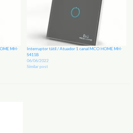
O HOME MH-
Interruptor tátil / Atuador 1 canal MCO HOME MH-
S411B
06/06/2022
Similar post
Adicionar
Adicionar
aos
aos
Favoritos
Favoritos