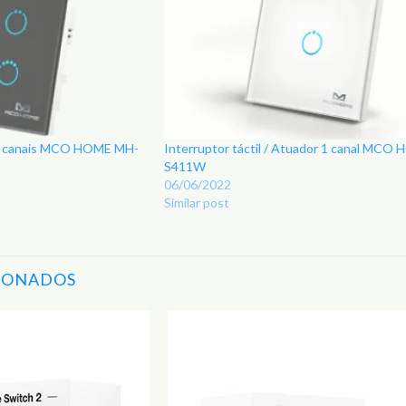
r 4 canais MCO HOME MH-
Interruptor táctil / Atuador 1 canal MC
S411W
06/06/2022
Similar post
IONADOS
Adicionar
aos
Favoritos