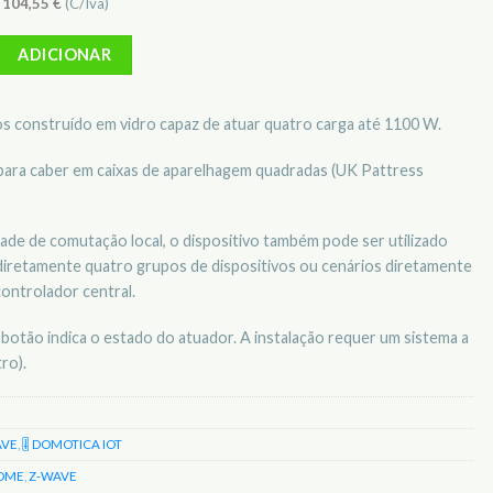
)
104,55
€
(C/Iva)
Interruptor tátil / Atuador 4 canais MCO HOME MH-S314W
ADICIONAR
s construído em vidro capaz de atuar quatro carga até 1100 W.
para caber em caixas de aparelhagem quadradas (UK Pattress
ade de comutação local, o dispositivo também pode ser utilizado
diretamente quatro grupos de dispositivos ou cenários diretamente
ontrolador central.
botão indica o estado do atuador. A instalação requer um sistema a
ro).
AVE
,
🎚️ DOMOTICA IOT
OME
,
Z-WAVE