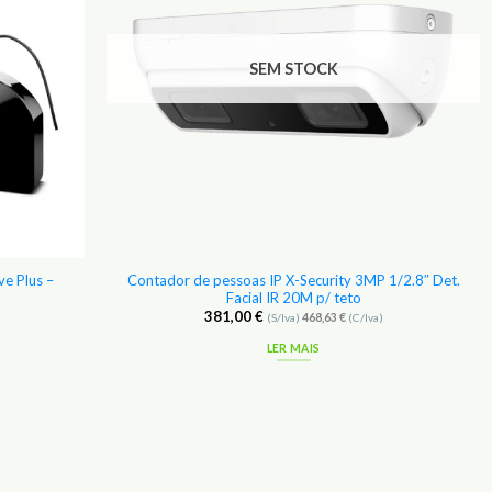
SEM STOCK
e Plus –
Contador de pessoas IP X-Security 3MP 1/2.8″ Det.
Facial IR 20M p/ teto
381,00
€
(S/Iva)
468,63
€
(C/Iva)
LER MAIS