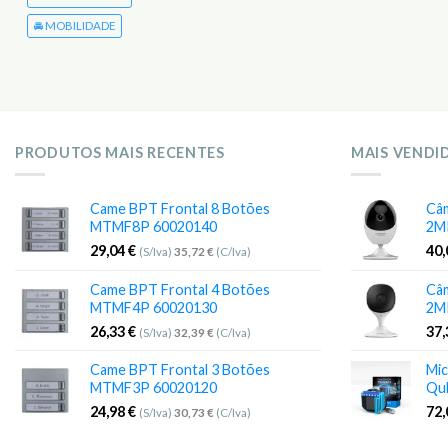
🚘 MOBILIDADE
PRODUTOS MAIS RECENTES
MAIS VENDI
Came BPT Frontal 8 Botões
Câm
MTMF8P 60020140
2M
29,04
€
40
(S/Iva)
35,72
€
(C/Iva)
Came BPT Frontal 4 Botões
Câm
MTMF4P 60020130
2M
26,33
€
37
(S/Iva)
32,39
€
(C/Iva)
Came BPT Frontal 3 Botões
Mic
MTMF3P 60020120
Qu
24,98
€
72
(S/Iva)
30,73
€
(C/Iva)