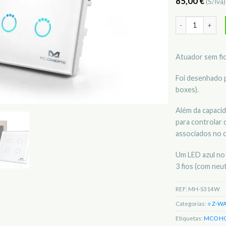
85,00
€
(S/Iva
Quantidade de 
Atuador sem fio
Foi desenhado 
boxes).
Além da capacid
para controlar 
associados no c
Um LED azul no 
3 fios (com neut
REF:
MH-S314W
Categorias:
○ Z-W
Etiquetas:
MCO H