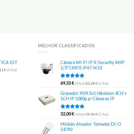
MELHOR CLASSIFICADOS
TICA IOT
Câmara WI-FI IP X-Security 4 MP
1/3" CMOS IP67 IK10
,11
€
(C/Iva)
Avaliação
69,33
€
(S/Iva)
85,28
€
(C/Iva)
5.00
de 5
Gravador XVR 5n1 Hikvision 4CH +
1CH IP 1080p p/ Câmaras IP
Avaliação
32,00
€
(S/Iva)
39,36
€
(C/Iva)
5.00
de 5
Módulo Atuador Tomadas DI-O
54790