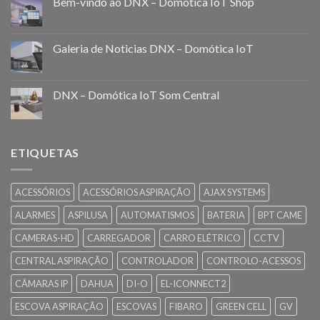
Bem-vindo ao DNX – Domótica IoT Shop
Galeria de Noticias DNX – Domótica IoT
DNX – Domótica IoT Som Central
ETIQUETAS
ACESSÓRIOS
ACESSÓRIOS ASPIRAÇÃO
AJAX SYSTEMS
ALARMES
ASPILUSA
AUTOMATISMOS
BATERIA
BPT CAME
CAMERAS-HD
CARREGADOR
CARRO ELÉTRICO
CCTV
CENTRAL ASPIRAÇÃO
CONTROLADOR
CONTROLO-ACESSOS
CÂMARAS IP
DAHUA
DI-O
EL-ICONNECT2
ESCOVA ASPIRAÇÃO
ESCOVAS
FIBARO
GREEN CELL
GV