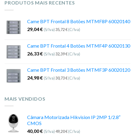
PRODUTOS MAIS RECENTES
Came BPT Frontal 8 Botões MTMF8P 60020140
29,04
€
(S/Iva)
35,72
€
(C/Iva)
Came BPT Frontal 4 Botões MTMF4P 60020130
26,33
€
(S/Iva)
32,39
€
(C/Iva)
Came BPT Frontal 3 Botões MTMF3P 60020120
24,98
€
(S/Iva)
30,73
€
(C/Iva)
MAIS VENDIDOS
Câmara Motorizada Hikvision IP 2MP 1/2.8″
CMOS
40,00
€
(S/Iva)
49,20
€
(C/Iva)