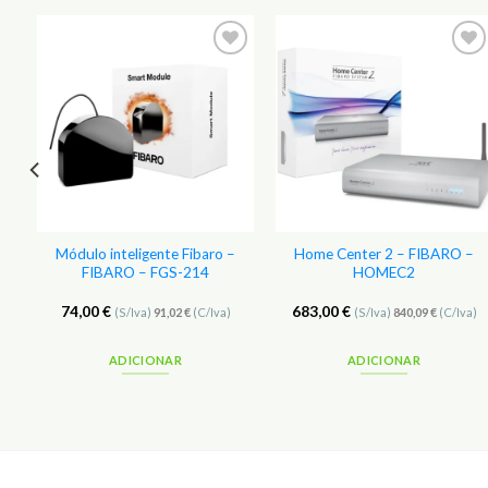
r
Adicionar
Adicionar
aos
aos
s
Favoritos
Favoritos
Módulo inteligente Fibaro –
Home Center 2 – FIBARO –
FIBARO – FGS-214
HOMEC2
74,00
€
683,00
€
(S/Iva)
91,02
€
(C/Iva)
(S/Iva)
840,09
€
(C/Iva)
ADICIONAR
ADICIONAR