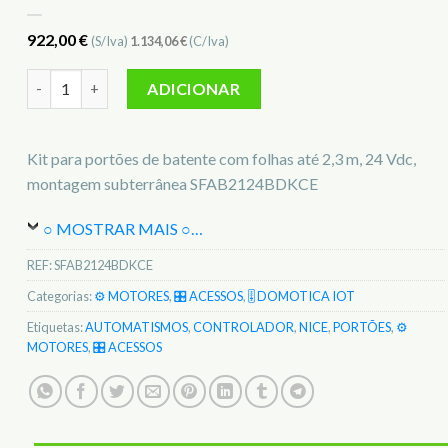
922,00
€
(S/Iva)
1.134,06
€
(C/Iva)
Quantidade de Kit para portões de batente com folhas até 2
ADICIONAR
Kit para portões de batente com folhas até 2,3 m, 24 Vdc,
montagem subterrânea SFAB2124BDKCE
○ MOSTRAR MAIS ○
…
REF:
SFAB2124BDKCE
Categorias:
⚙️ MOTORES
,
🎛️ ACESSOS
,
🎚️ DOMOTICA IOT
Etiquetas:
AUTOMATISMOS
,
CONTROLADOR
,
NICE
,
PORTÕES
,
⚙️
MOTORES
,
🎛️ ACESSOS