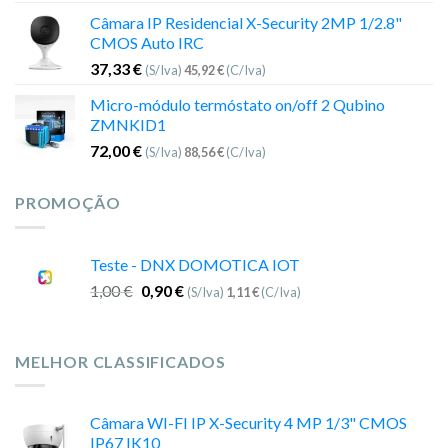
Câmara IP Residencial X-Security 2MP 1/2.8"
CMOS Auto IRC
37,33
€
(S/Iva)
45,92
€
(C/Iva)
Micro-módulo termóstato on/off 2 Qubino
ZMNKID1
72,00
€
(S/Iva)
88,56
€
(C/Iva)
PROMOÇÃO
Teste - DNX DOMOTICA IOT
1,00
€
0,90
€
(S/Iva)
1,11
€
(C/Iva)
MELHOR CLASSIFICADOS
Câmara WI-FI IP X-Security 4 MP 1/3" CMOS
IP67 IK10