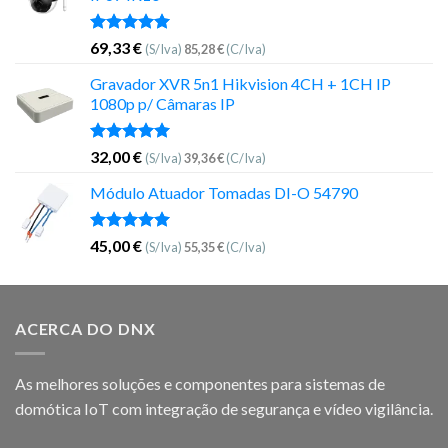
Avaliação
69,33
€
(S/Iva)
85,28
€
(C/Iva)
5.00
de 5
Gravador XVR 5n1 Hikvision 4CH + 1CH IP
1080p p/ Câmaras IP
Avaliação
32,00
€
(S/Iva)
39,36
€
(C/Iva)
5.00
de 5
Módulo Atuador Tomadas DI-O 54790
Avaliação
45,00
€
(S/Iva)
55,35
€
(C/Iva)
5.00
de 5
ACERCA DO DNX
As melhores soluções e componentes para sistemas de
domótica IoT com integração de segurança e vídeo vigilância.