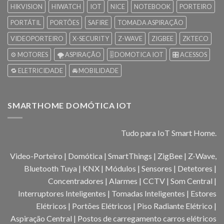
HIKVISION
HIWATCH
IOT
NICE
NOTEBOOK
PORTEIRO
PORTÁTIL
PORTÕES
SAFIRE
TOMADA ASPIRAÇÃO
VIDEOPORTEIRO
X-SECURITY
Z-WAVE
ZIGBEE
ZKTECO
⚙️ MOTORES
🌪️ ASPIRAÇÃO
🎚️ DOMOTICA IOT
🎛️ ACESSOS
🔁 ELETRICIDADE
🚘 MOBILIDADE
SMARTHOME DOMÓTICA IOT
Tudo para IoT Smart Home.
Video-Porteiro | Domótica | SmartThings | ZigBee | Z-Wave,
Bluetooth Tuya | KNX | Módulos | Sensores | Detetores |
Concentradores | Alarmes | CCTV | Som Central |
Interruptores Inteligentes | Tomadas Inteligentes | Estores
Elétricos | Portões Elétricos | Piso Radiante Elétrico |
Aspiração Central | Postos de carregamento carros elétricos