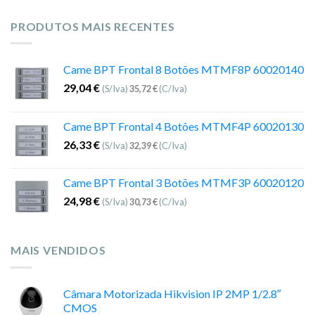
PRODUTOS MAIS RECENTES
Came BPT Frontal 8 Botões MTMF8P 60020140
29,04
€
(S/Iva)
35,72
€
(C/Iva)
Came BPT Frontal 4 Botões MTMF4P 60020130
26,33
€
(S/Iva)
32,39
€
(C/Iva)
Came BPT Frontal 3 Botões MTMF3P 60020120
24,98
€
(S/Iva)
30,73
€
(C/Iva)
MAIS VENDIDOS
Câmara Motorizada Hikvision IP 2MP 1/2.8″
CMOS