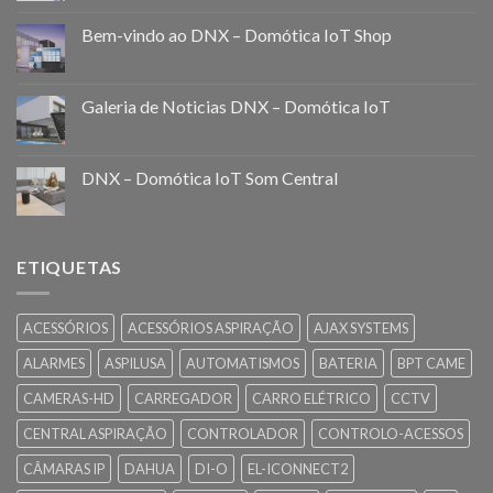
Bem-vindo ao DNX – Domótica IoT Shop
Galeria de Noticias DNX – Domótica IoT
DNX – Domótica IoT Som Central
ETIQUETAS
ACESSÓRIOS
ACESSÓRIOS ASPIRAÇÃO
AJAX SYSTEMS
ALARMES
ASPILUSA
AUTOMATISMOS
BATERIA
BPT CAME
CAMERAS-HD
CARREGADOR
CARRO ELÉTRICO
CCTV
CENTRAL ASPIRAÇÃO
CONTROLADOR
CONTROLO-ACESSOS
CÂMARAS IP
DAHUA
DI-O
EL-ICONNECT2