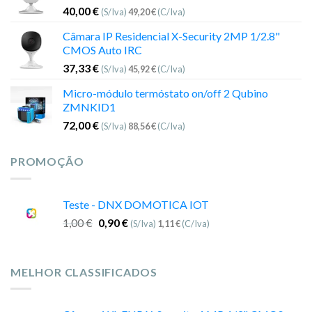
40,00
€
(S/Iva)
49,20
€
(C/Iva)
Câmara IP Residencial X-Security 2MP 1/2.8"
CMOS Auto IRC
37,33
€
(S/Iva)
45,92
€
(C/Iva)
Micro-módulo termóstato on/off 2 Qubino
ZMNKID1
72,00
€
(S/Iva)
88,56
€
(C/Iva)
PROMOÇÃO
Teste - DNX DOMOTICA IOT
1,00
€
0,90
€
(S/Iva)
1,11
€
(C/Iva)
MELHOR CLASSIFICADOS