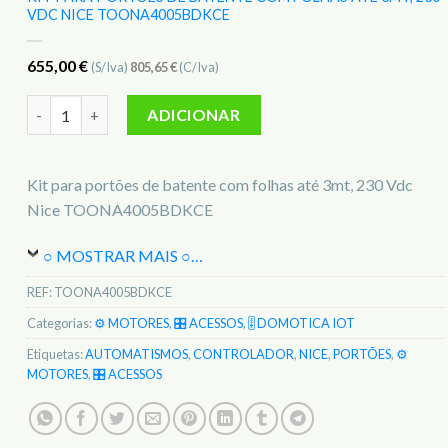
VDC NICE TOONA4005BDKCE
655,00
€
(S/Iva)
805,65
€
(C/Iva)
Quantidade de Kit para portões de batente com folhas até 
ADICIONAR
Kit para portões de batente com folhas até 3mt, 230 Vdc
Nice TOONA4005BDKCE
○ MOSTRAR MAIS ○
…
REF:
TOONA4005BDKCE
Categorias:
⚙️ MOTORES
,
🎛️ ACESSOS
,
🎚️ DOMOTICA IOT
Etiquetas:
AUTOMATISMOS
,
CONTROLADOR
,
NICE
,
PORTÕES
,
⚙️
MOTORES
,
🎛️ ACESSOS