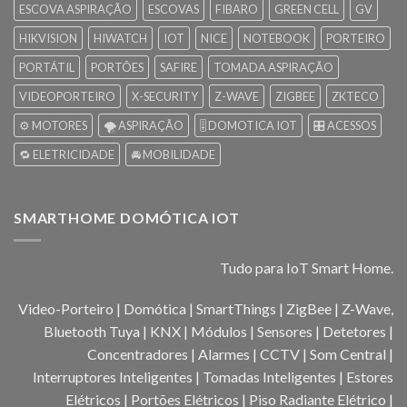
ESCOVA ASPIRAÇÃO
ESCOVAS
FIBARO
GREEN CELL
GV
HIKVISION
HIWATCH
IOT
NICE
NOTEBOOK
PORTEIRO
PORTÁTIL
PORTÕES
SAFIRE
TOMADA ASPIRAÇÃO
VIDEOPORTEIRO
X-SECURITY
Z-WAVE
ZIGBEE
ZKTECO
⚙️ MOTORES
🌪️ ASPIRAÇÃO
🎚️ DOMOTICA IOT
🎛️ ACESSOS
🔁 ELETRICIDADE
🚘 MOBILIDADE
SMARTHOME DOMÓTICA IOT
Tudo para IoT Smart Home.
Video-Porteiro | Domótica | SmartThings | ZigBee | Z-Wave,
Bluetooth Tuya | KNX | Módulos | Sensores | Detetores |
Concentradores | Alarmes | CCTV | Som Central |
Interruptores Inteligentes | Tomadas Inteligentes | Estores
Elétricos | Portões Elétricos | Piso Radiante Elétrico |