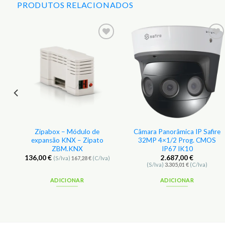
PRODUTOS RELACIONADOS
r
Adicionar
Adicionar
aos
aos
s
Favoritos
Favoritos
n
Zipabox – Módulo de
Câmara Panorâmica IP Safire
expansão KNX – Zipato
32MP 4×1/2 Prog. CMOS
ZBM.KNX
IP67 IK10
136,00
€
2.687,00
€
(S/Iva)
167,28
€
(C/Iva)
(S/Iva)
3.305,01
€
(C/Iva)
ADICIONAR
ADICIONAR