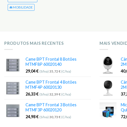
🚘 MOBILIDADE
PRODUTOS MAIS RECENTES
MAIS VENDI
Came BPT Frontal 8 Botões
Câm
MTMF8P 60020140
2M
29,04
€
40
(S/Iva)
35,72
€
(C/Iva)
Came BPT Frontal 4 Botões
Câm
MTMF4P 60020130
2M
26,33
€
37
(S/Iva)
32,39
€
(C/Iva)
Came BPT Frontal 3 Botões
Mic
MTMF3P 60020120
Qu
24,98
€
72
(S/Iva)
30,73
€
(C/Iva)