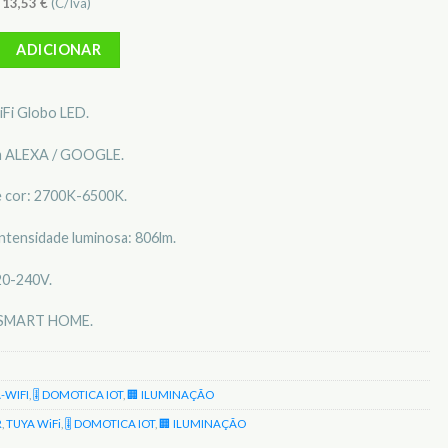
)
13,53
€
(C/Iva)
 LÂMPADA E27 9W 230V LED GLOBO WIFI TUYA GOOGLE ALEXA 806LM 
ADICIONAR
Fi Globo LED.
m ALEXA / GOOGLE.
 cor: 2700K-6500K.
ntensidade luminosa: 806lm.
20-240V.
 SMART HOME.
-WIFI
,
🎚️ DOMOTICA IOT
,
🏢 ILUMINAÇÃO
R
,
TUYA WiFi
,
🎚️ DOMOTICA IOT
,
🏢 ILUMINAÇÃO