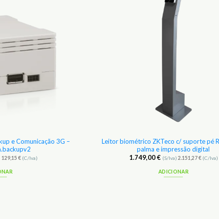
Favoritos
kup e Comunicação 3G –
Leitor biométrico ZKTeco c/ suporte pé Re
.backupv2
palma e impressão digital
1.749,00
€
)
129,15
€
(C/Iva)
(S/Iva)
2.151,27
€
(C/Iva)
ONAR
ADICIONAR