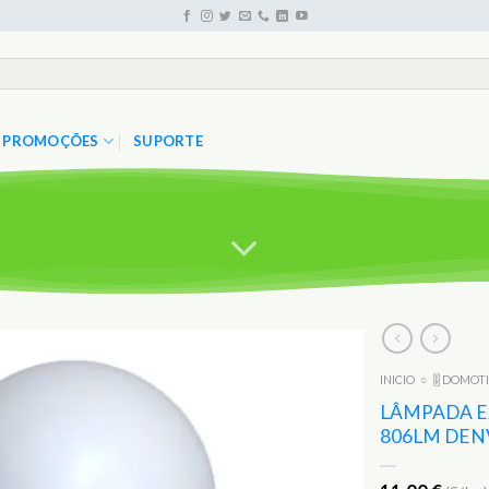
PROMOÇÕES
SUPORTE
INICIO
○
🎚️ DOMOT
Adicionar
aos
LÂMPADA E2
Favoritos
806LM DENV