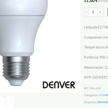
11,00
€
(S/Iva
Quantidade de
Lâmpada E27 Wi
Compatível co
Temperatura de
Potência: 9W, I
Alimentação: 2
APP: DENVER
REF:
SHL-340
Categorias:
○ TUYA
Etiquetas:
DENVE