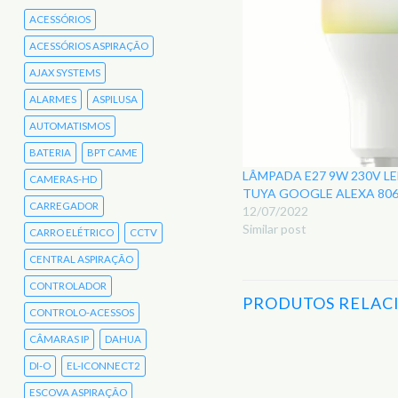
ACESSÓRIOS
ACESSÓRIOS ASPIRAÇÃO
AJAX SYSTEMS
ALARMES
ASPILUSA
AUTOMATISMOS
BATERIA
BPT CAME
LÂMPADA E27 9W 230V L
CAMERAS-HD
TUYA GOOGLE ALEXA 806
CARREGADOR
12/07/2022
Similar post
CARRO ELÉTRICO
CCTV
CENTRAL ASPIRAÇÃO
CONTROLADOR
PRODUTOS RELAC
CONTROLO-ACESSOS
CÂMARAS IP
DAHUA
DI-O
EL-ICONNECT2
Adicionar
aos
ESCOVA ASPIRAÇÃO