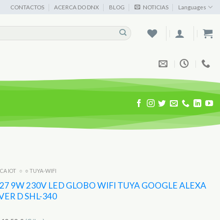
CONTACTOS
ACERCA DO DNX
BLOG
NOTICIAS
Languages
ICA IOT
○
○ TUYA-WIFI
7 9W 230V LED GLOBO WIFI TUYA GOOGLE ALEXA
ER D SHL-340