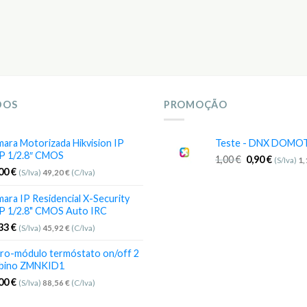
DOS
PROMOÇÃO
ara Motorizada Hikvision IP
Teste - DNX DOMO
P 1/2.8″ CMOS
1,00
€
0,90
€
(S/Iva)
1
,00
€
(S/Iva)
49,20
€
(C/Iva)
ara IP Residencial X-Security
P 1/2.8" CMOS Auto IRC
,33
€
(S/Iva)
45,92
€
(C/Iva)
ro-módulo termóstato on/off 2
bino ZMNKID1
,00
€
(S/Iva)
88,56
€
(C/Iva)