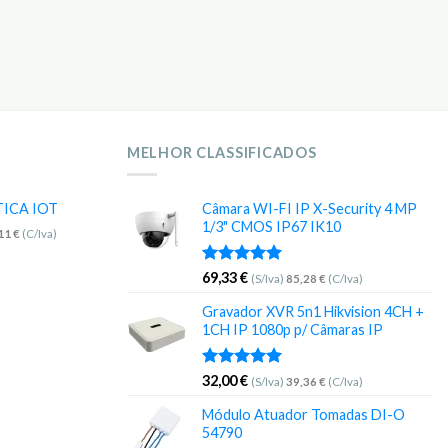
MELHOR CLASSIFICADOS
TICA IOT
Câmara WI-FI IP X-Security 4 MP
1/3" CMOS IP67 IK10
,11
€
(C/Iva)
Avaliação
69,33
€
(S/Iva)
85,28
€
(C/Iva)
5.00
de 5
Gravador XVR 5n1 Hikvision 4CH +
1CH IP 1080p p/ Câmaras IP
Avaliação
32,00
€
(S/Iva)
39,36
€
(C/Iva)
5.00
de 5
Módulo Atuador Tomadas DI-O
54790