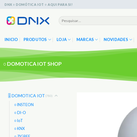
Skip
DNX ○ DOMÓTICA IOT ○ AQUI PARA SI!
to
content
Pesquisar
por:
INICIO
PRODUTOS
LOJA
MARCAS
NOVIDADES
○
DOMOTICA IOT SHOP
🎚️ DOMOTICA IOT
(780)
○ INSTEON
○ DI-O
○ IoT
○ KNX
○ ZIGBEE