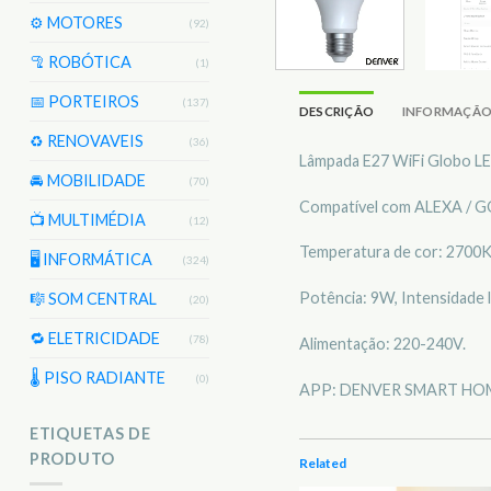
⚙️ MOTORES
(92)
🦿 ROBÓTICA
(1)
📅 PORTEIROS
(137)
DESCRIÇÃO
INFORMAÇÃO
♻️ RENOVAVEIS
(36)
Lâmpada E27 WiFi Globo LE
🚘 MOBILIDADE
(70)
Compatível com ALEXA / 
📺 MULTIMÉDIA
(12)
Temperatura de cor: 2700
🖥️ INFORMÁTICA
(324)
Potência: 9W, Intensidade 
🎼 SOM CENTRAL
(20)
🔁 ELETRICIDADE
(78)
Alimentação: 220-240V.
🌡 PISO RADIANTE
(0)
APP: DENVER SMART HO
ETIQUETAS DE
PRODUTO
Related