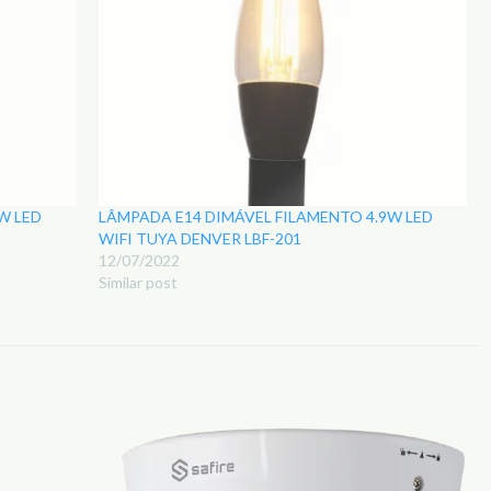
W LED
LÂMPADA E14 DIMÁVEL FILAMENTO 4.9W LED
WIFI TUYA DENVER LBF-201
12/07/2022
Similar post
Adicionar
Adicionar
aos
aos