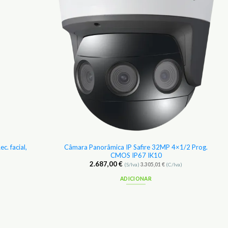
Favoritos
Favoritos
c. facial,
Câmara Panorâmica IP Safire 32MP 4×1/2 Prog.
CMOS IP67 IK10
2.687,00
€
(S/Iva)
3.305,01
€
(C/Iva)
ADICIONAR