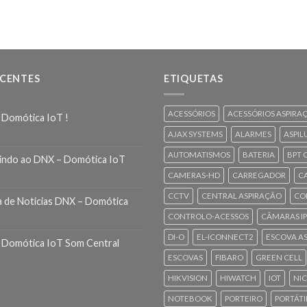
ECENTES
ETIQUETAS
ACESSÓRIOS
ACESSÓRIOS ASPIRA
 Domótica IoT !
AJAX SYSTEMS
ALARMES
ASPIL
AUTOMATISMOS
BATERIA
BPT 
indo ao DNX – Domótica IoT
CAMERAS-HD
CARREGADOR
C
CCTV
CENTRAL ASPIRAÇÃO
CO
a de Noticias DNX – Domótica
CONTROLO-ACESSOS
CÂMARAS IP
DI-O
EL-ICONNECT2
ESCOVA A
 Domótica IoT Som Central
ESCOVAS
FIBARO
GREEN CELL
HIKVISION
HIWATCH
IOT
NI
NOTEBOOK
PORTEIRO
PORTÁTI