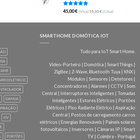
Avaliação
45,00
€
(S/Iva)
55,35
€
(C/Iva)
5.00
de 5
SMARTHOME DOMÓTICA IOT
Tudo para IoT Smart Home.
ÇÃO
USA
Video-Porteiro | Domótica | SmartThings |
CAME
ZigBee | Z-Wave, Bluetooth Tuya | KNX |
Módulos | Sensores | Detetores |
ARRO ELÉTRICO
Concentradores | Alarmes | CCTV | Som
NTROLADOR
Central | Interruptores Inteligentes | Tomadas
DAHUA
Inteligentes | Estores Elétricos | Portões
Elétricos | Piso Radiante Elétrico | Aspiração
SPIRAÇÃO
Central | Postos de carregamento carros
GV
elétricos | Energias Renováveis | Paineis solares
CE
fotovoltaicos | Inversores | Câmaras IP | Smart
TV | Coimbra - Portugal
L
PORTÕES