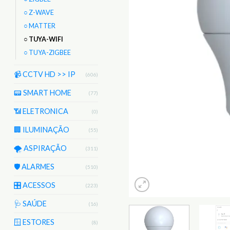
○ Z-WAVE
○ MATTER
○ TUYA-WIFI
○ TUYA-ZIGBEE
📹 CCTV HD >> IP
(606)
📟 SMART HOME
(77)
📶 ELETRONICA
(0)
🏢 ILUMINAÇÃO
(55)
🌪️ ASPIRAÇÃO
(311)
🛡️ ALARMES
(510)
🎛️ ACESSOS
(223)
🩺 SAÚDE
(16)
🪟 ESTORES
(8)