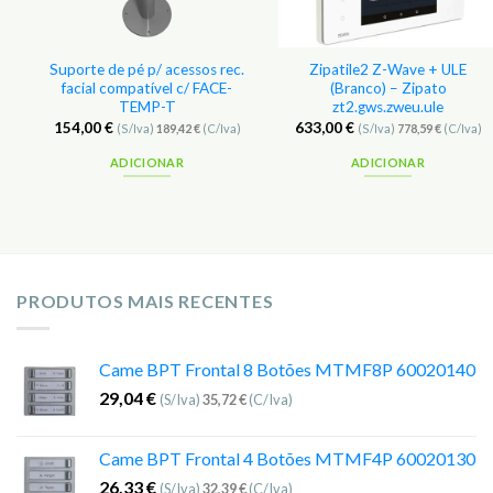
Suporte de pé p/ acessos rec.
Zipatile2 Z-Wave + ULE
facial compatível c/ FACE-
(Branco) – Zipato
TEMP-T
zt2.gws.zweu.ule
154,00
€
633,00
€
(S/Iva)
189,42
€
(C/Iva)
(S/Iva)
778,59
€
(C/Iva)
ADICIONAR
ADICIONAR
PRODUTOS MAIS RECENTES
Came BPT Frontal 8 Botões MTMF8P 60020140
29,04
€
(S/Iva)
35,72
€
(C/Iva)
Came BPT Frontal 4 Botões MTMF4P 60020130
26,33
€
(S/Iva)
32,39
€
(C/Iva)