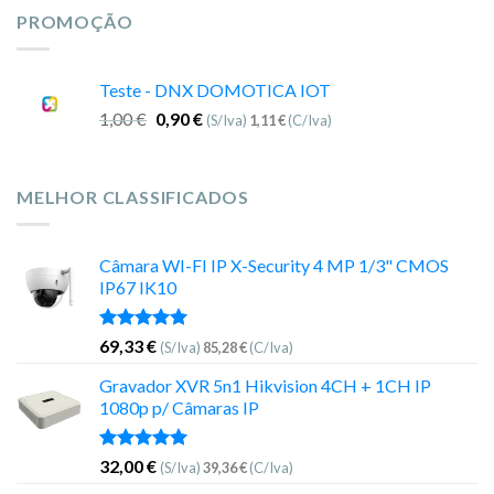
PROMOÇÃO
Teste - DNX DOMOTICA IOT
1,00
€
0,90
€
(S/Iva)
1,11
€
(C/Iva)
MELHOR CLASSIFICADOS
Câmara WI-FI IP X-Security 4 MP 1/3" CMOS
IP67 IK10
Avaliação
69,33
€
(S/Iva)
85,28
€
(C/Iva)
5.00
de 5
Gravador XVR 5n1 Hikvision 4CH + 1CH IP
1080p p/ Câmaras IP
Avaliação
32,00
€
(S/Iva)
39,36
€
(C/Iva)
5.00
de 5