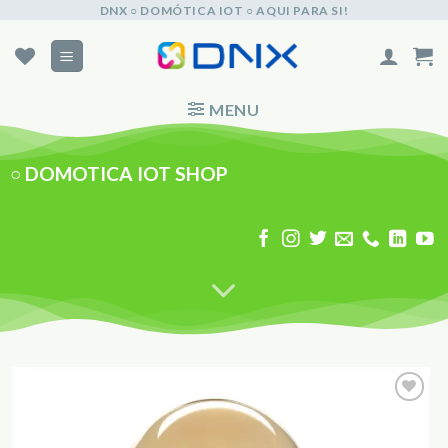
Skip
DNX ○ DOMÓTICA IOT ○ AQUI PARA SI!
to
content
MENU
○
DOMOTICA IOT SHOP
Adicionar
aos
Favoritos