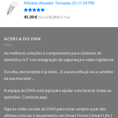
Módulo Atuador Tomadas DI-O 54790
Avaliação
45,00
€
(S/Iva)
55,35
€
(C/Iva)
5.00
de 5
ACERCA DO DNX
As melhores soluções e componentes para sistemas de
domótica IoT com integração de segurança e vídeo vigilância.
Escolha, encomende e já está!... A sua escolha já vai a caminho
da sua morada! ...
A equipa do DNX está aqui para ajudar a esclarecer todas as
questões.
Contacte aqui
Siga as redes sociais do DNX para estar sempre a par das
ultimas noticias e lançamentos em Smart Home | Smart Life |