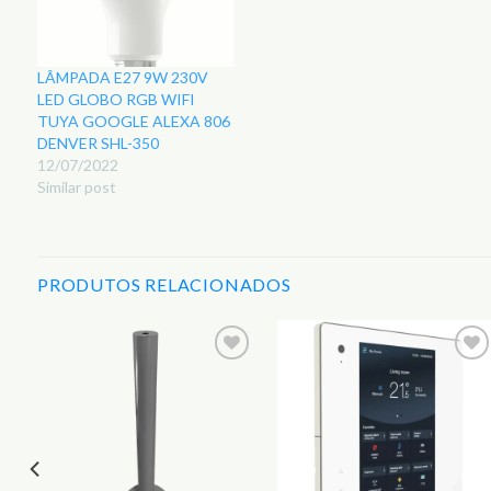
LÂMPADA E27 9W 230V
LED GLOBO RGB WIFI
TUYA GOOGLE ALEXA 806
DENVER SHL-350
12/07/2022
Similar post
PRODUTOS RELACIONADOS
r
Adicionar
Adicionar
aos
aos
s
Favoritos
Favoritos