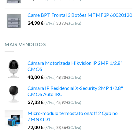
Came BPT Frontal 3 Botões MTMF3P 60020120
24,98
€
(S/Iva)
30,73
€
(C/Iva)
MAIS VENDIDOS
Câmara Motorizada Hikvision IP 2MP 1/2.8″
CMOS
40,00
€
(S/Iva)
49,20
€
(C/Iva)
Câmara IP Residencial X-Security 2MP 1/2.8"
CMOS Auto IRC
37,33
€
(S/Iva)
45,92
€
(C/Iva)
Micro-módulo termóstato on/off 2 Qubino
ZMNKID1
72,00
€
(S/Iva)
88,56
€
(C/Iva)