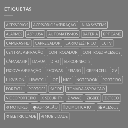
ETIQUETAS
ACESSÓRIOS
ACESSÓRIOS ASPIRAÇÃO
AJAX SYSTEMS
ALARMES
ASPILUSA
AUTOMATISMOS
BATERIA
BPT CAME
CAMERAS-HD
CARREGADOR
CARRO ELÉTRICO
CCTV
CENTRAL ASPIRAÇÃO
CONTROLADOR
CONTROLO-ACESSOS
CÂMARAS IP
DAHUA
DI-O
EL-ICONNECT2
ESCOVA ASPIRAÇÃO
ESCOVAS
FIBARO
GREEN CELL
GV
HIKVISION
HIWATCH
IOT
NICE
NOTEBOOK
PORTEIRO
PORTÁTIL
PORTÕES
SAFIRE
TOMADA ASPIRAÇÃO
VIDEOPORTEIRO
X-SECURITY
Z-WAVE
ZIGBEE
ZKTECO
⚙️ MOTORES
🌪️ ASPIRAÇÃO
🎚️ DOMOTICA IOT
🎛️ ACESSOS
🔁 ELETRICIDADE
🚘 MOBILIDADE