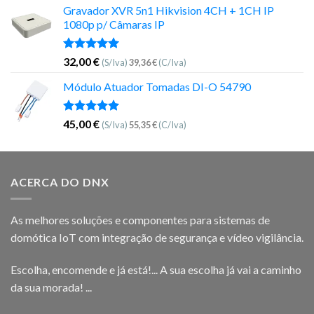
Gravador XVR 5n1 Hikvision 4CH + 1CH IP
1080p p/ Câmaras IP
Avaliação
32,00
€
(S/Iva)
39,36
€
(C/Iva)
5.00
de 5
Módulo Atuador Tomadas DI-O 54790
Avaliação
45,00
€
(S/Iva)
55,35
€
(C/Iva)
5.00
de 5
ACERCA DO DNX
As melhores soluções e componentes para sistemas de
domótica IoT com integração de segurança e vídeo vigilância.
Escolha, encomende e já está!... A sua escolha já vai a caminho
da sua morada! ...