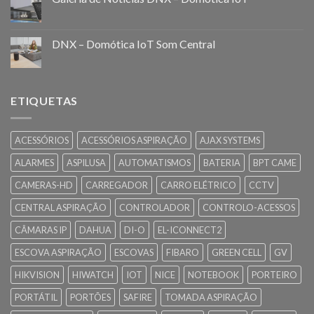
DNX – Domótica IoT Som Central
ETIQUETAS
ACESSÓRIOS
ACESSÓRIOS ASPIRAÇÃO
AJAX SYSTEMS
ALARMES
ASPILUSA
AUTOMATISMOS
BATERIA
BPT CAME
CAMERAS-HD
CARREGADOR
CARRO ELÉTRICO
CCTV
CENTRAL ASPIRAÇÃO
CONTROLADOR
CONTROLO-ACESSOS
CÂMARAS IP
DAHUA
DI-O
EL-ICONNECT2
ESCOVA ASPIRAÇÃO
ESCOVAS
FIBARO
GREEN CELL
GV
HIKVISION
HIWATCH
IOT
NICE
NOTEBOOK
PORTEIRO
PORTÁTIL
PORTÕES
SAFIRE
TOMADA ASPIRAÇÃO