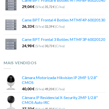
Came BPT Frontal 8 Botões MTMF8P 60020140
29,04
€
(S/Iva)
35,72
€
(C/Iva)
Came BPT Frontal 4 Botões MTMF4P 60020130
26,33
€
(S/Iva)
32,39
€
(C/Iva)
Came BPT Frontal 3 Botões MTMF3P 60020120
24,98
€
(S/Iva)
30,73
€
(C/Iva)
MAIS VENDIDOS
Câmara Motorizada Hikvision IP 2MP 1/2.8″
CMOS
40,00
€
(S/Iva)
49,20
€
(C/Iva)
Câmara IP Residencial X-Security 2MP 1/2.8"
CMOS Auto IRC
37,33
€