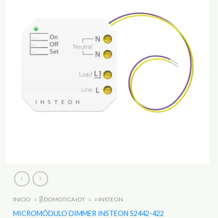
INICIO
○
🎚️ DOMOTICA IOT
○
○ INSTEON
MICROMÓDULO DIMMER INSTEON S2442-422