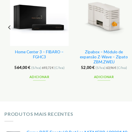
r
Adicionar
Adicionar
aos
aos
s
Favoritos
Favoritos
Home Center 3 – FIBARO –
Zipabox – Módulo de
–
FGHC3
expansão Z-Wave – Zipato
ZBM.ZWEU
564,00
€
52,00
€
(S/Iva)
693,72
€
(C/Iva)
(S/Iva)
63,96
€
(C/Iva)
ADICIONAR
ADICIONAR
PRODUTOS MAIS RECENTES