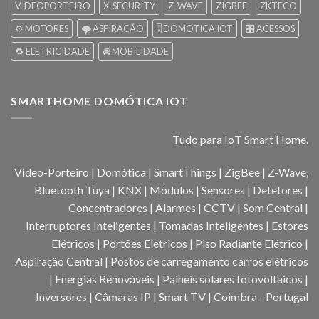
VIDEOPORTEIRO
X-SECURITY
Z-WAVE
ZIGBEE
ZKTECO
⚙️ MOTORES
🌪️ ASPIRAÇÃO
🎚️ DOMOTICA IOT
🎛️ ACESSOS
🔁 ELETRICIDADE
🚘 MOBILIDADE
SMARTHOME DOMÓTICA IOT
Tudo para IoT Smart Home.
Video-Porteiro | Domótica | SmartThings | ZigBee | Z-Wave,
Bluetooth Tuya | KNX | Módulos | Sensores | Detetores |
Concentradores | Alarmes | CCTV | Som Central |
Interruptores Inteligentes | Tomadas Inteligentes | Estores
Elétricos | Portões Elétricos | Piso Radiante Elétrico |
Aspiração Central | Postos de carregamento carros elétricos
| Energias Renováveis | Paineis solares fotovoltaicos |
Inversores | Câmaras IP | Smart TV | Coimbra - Portugal