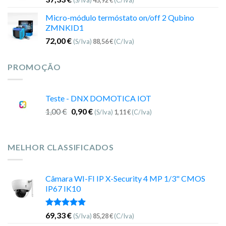
(S/Iva)
45,92
€
(C/Iva)
Micro-módulo termóstato on/off 2 Qubino
ZMNKID1
72,00
€
(S/Iva)
88,56
€
(C/Iva)
PROMOÇÃO
Teste - DNX DOMOTICA IOT
1,00
€
0,90
€
(S/Iva)
1,11
€
(C/Iva)
MELHOR CLASSIFICADOS
Câmara WI-FI IP X-Security 4 MP 1/3" CMOS
IP67 IK10
Avaliação
69,33
€
(S/Iva)
85,28
€
(C/Iva)
5.00
de 5