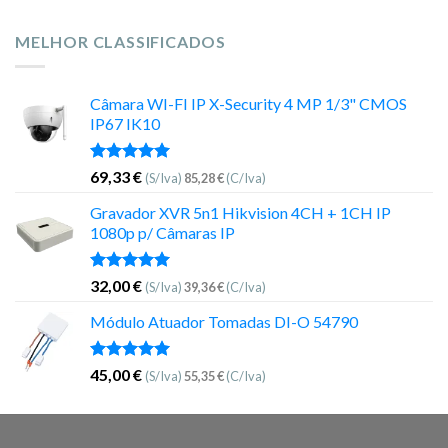
MELHOR CLASSIFICADOS
Câmara WI-FI IP X-Security 4 MP 1/3" CMOS
IP67 IK10
Avaliação
69,33
€
(S/Iva)
85,28
€
(C/Iva)
5.00
de 5
Gravador XVR 5n1 Hikvision 4CH + 1CH IP
1080p p/ Câmaras IP
Avaliação
32,00
€
(S/Iva)
39,36
€
(C/Iva)
5.00
de 5
Módulo Atuador Tomadas DI-O 54790
Avaliação
45,00
€
(S/Iva)
55,35
€
(C/Iva)
5.00
de 5