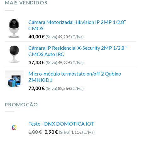
MAIS VENDIDOS
Câmara Motorizada Hikvision IP 2MP 1/2.8″
CMOS
40,00
€
(S/Iva)
49,20
€
(C/Iva)
Câmara IP Residencial X-Security 2MP 1/2.8"
CMOS Auto IRC
37,33
€
(S/Iva)
45,92
€
(C/Iva)
Micro-módulo termóstato on/off 2 Qubino
ZMNKID1
72,00
€
(S/Iva)
88,56
€
(C/Iva)
PROMOÇÃO
Teste - DNX DOMOTICA IOT
1,00
€
0,90
€
(S/Iva)
1,11
€
(C/Iva)