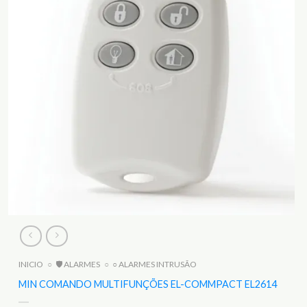
INICIO
○
🛡️ ALARMES
○
○ ALARMES INTRUSÃO
MIN COMANDO MULTIFUNÇÕES EL-COMMPACT EL2614