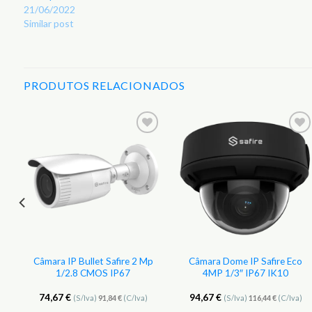
21/06/2022
Similar post
PRODUTOS RELACIONADOS
r
Adicionar
Adicionar
aos
aos
s
Favoritos
Favoritos
Câmara IP Bullet Safire 2 Mp
Câmara Dome IP Safire Eco
1/2.8 CMOS IP67
4MP 1/3″ IP67 IK10
74,67
€
94,67
€
(S/Iva)
91,84
€
(C/Iva)
(S/Iva)
116,44
€
(C/Iva)