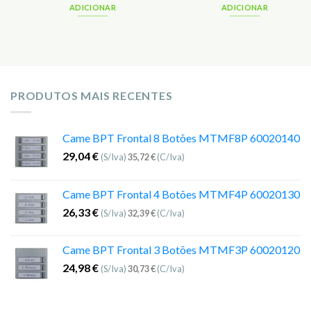
ADICIONAR
ADICIONAR
PRODUTOS MAIS RECENTES
Came BPT Frontal 8 Botões MTMF8P 60020140
29,04
€
(S/Iva)
35,72
€
(C/Iva)
Came BPT Frontal 4 Botões MTMF4P 60020130
26,33
€
(S/Iva)
32,39
€
(C/Iva)
Came BPT Frontal 3 Botões MTMF3P 60020120
24,98
€
(S/Iva)
30,73
€
(C/Iva)