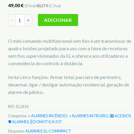
49,00
€
(S/Iva)
60,27
€
(C/Iva)
Quantidade de Min comando Multifunções EL-Commpact EL2
ADICIONAR
O mini comando multifuncional sem fios é um transmissor de
quatro botões projetado para uso com a faixa de recetores
sem fios supervisionados da EL e oferece aos utilizadores a
conveniência do controlo à distância.
Inclui cinco funções: Armar total, parcial e de perímetro,
desarmar, ligar / desligar automação residencial, geração de
alarme de pânico.
REF:
EL2614
Categorias:
○ ALARMES INCÊNDIO
,
○ ALARMES INTRUSÃO
,
🎛️ ACESSOS
,
🛡️ ALARMES
,
🎚️ DOMOTICA IOT
Etiquetas:
ALARMES
,
EL-COMMPACT