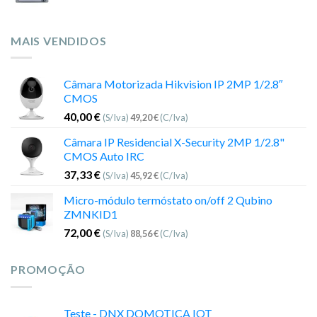
MAIS VENDIDOS
Câmara Motorizada Hikvision IP 2MP 1/2.8″
CMOS
40,00
€
(S/Iva)
49,20
€
(C/Iva)
Câmara IP Residencial X-Security 2MP 1/2.8"
CMOS Auto IRC
37,33
€
(S/Iva)
45,92
€
(C/Iva)
Micro-módulo termóstato on/off 2 Qubino
ZMNKID1
72,00
€
(S/Iva)
88,56
€
(C/Iva)
PROMOÇÃO
Teste - DNX DOMOTICA IOT