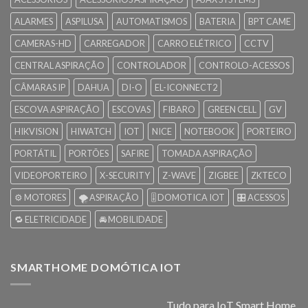
ALARMES
ASPILUSA
AUTOMATISMOS
BATERIA
BPT CAME
CAMERAS-HD
CARREGADOR
CARRO ELÉTRICO
CCTV
CENTRAL ASPIRAÇÃO
CONTROLADOR
CONTROLO-ACESSOS
CÂMARAS IP
DAHUA
DI-O
EL-ICONNECT2
ESCOVA ASPIRAÇÃO
ESCOVAS
FIBARO
GREEN CELL
GV
HIKVISION
HIWATCH
IOT
NICE
NOTEBOOK
PORTEIRO
PORTÁTIL
PORTÕES
SAFIRE
TOMADA ASPIRAÇÃO
VIDEOPORTEIRO
X-SECURITY
Z-WAVE
ZIGBEE
ZKTECO
⚙️ MOTORES
🌪️ ASPIRAÇÃO
🎚️ DOMOTICA IOT
🎛️ ACESSOS
🔁 ELETRICIDADE
🚘 MOBILIDADE
SMARTHOME DOMÓTICA IOT
Tudo para IoT Smart Home.