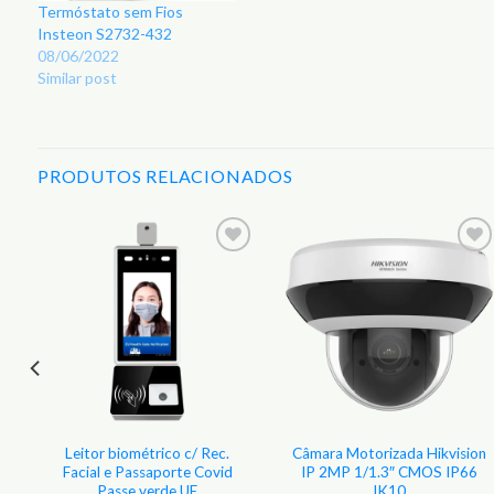
Termóstato sem Fios
Insteon S2732-432
08/06/2022
Similar post
PRODUTOS RELACIONADOS
r
Adicionar
Adicionar
aos
aos
s
Favoritos
Favoritos
e
Leitor biométrico c/ Rec.
Câmara Motorizada Hikvision
Facial e Passaporte Covid
IP 2MP 1/1.3″ CMOS IP66
Passe verde UE
IK10