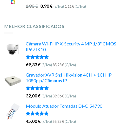
1,00
€
0,90
€
(S/Iva)
1,11
€
(C/Iva)
MELHOR CLASSIFICADOS
Câmara WI-FI IP X-Security 4 MP 1/3" CMOS
IP67 IK10
Avaliação
69,33
€
(S/Iva)
85,28
€
(C/Iva)
5.00
de 5
Gravador XVR 5n1 Hikvision 4CH + 1CH IP
1080p p/ Câmaras IP
Avaliação
32,00
€
(S/Iva)
39,36
€
(C/Iva)
5.00
de 5
Módulo Atuador Tomadas DI-O 54790
Avaliação
45,00
€
(S/Iva)
55,35
€
(C/Iva)
5.00
de 5