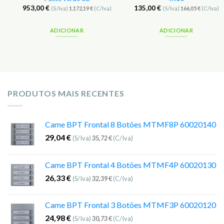
953,00
€
135,00
€
(S/Iva)
1.172,19
€
(C/Iva)
(S/Iva)
166,05
€
(C/Iva)
ADICIONAR
ADICIONAR
PRODUTOS MAIS RECENTES
Came BPT Frontal 8 Botões MTMF8P 60020140
29,04
€
(S/Iva)
35,72
€
(C/Iva)
Came BPT Frontal 4 Botões MTMF4P 60020130
26,33
€
(S/Iva)
32,39
€
(C/Iva)
Came BPT Frontal 3 Botões MTMF3P 60020120
24,98
€
(S/Iva)
30,73
€
(C/Iva)