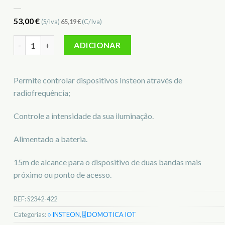
53,00
€
(S/Iva)
65,19
€
(C/Iva)
Quantidade de Mini Comando 8 Dispositivos Insteon S2342-4
ADICIONAR
Permite controlar dispositivos Insteon através de
radiofrequência;
Controle a intensidade da sua iluminação.
Alimentado a bateria.
15m de alcance para o dispositivo de duas bandas mais
próximo ou ponto de acesso.
REF:
S2342-422
Categorias:
○ INSTEON
,
🎚️ DOMOTICA IOT