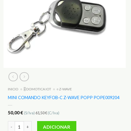
INICIO
○
🎚️ DOMOTICA IOT
○
○ Z-WAVE
MINI COMANDO KEYFOB-C Z-WAVE POPP POPE009204
50,00
€
(S/Iva)
61,50
€
(C/Iva)
Quantidade de Mini Comando KEYFOB-C Z-WAVE POPP POP
ADICIONAR