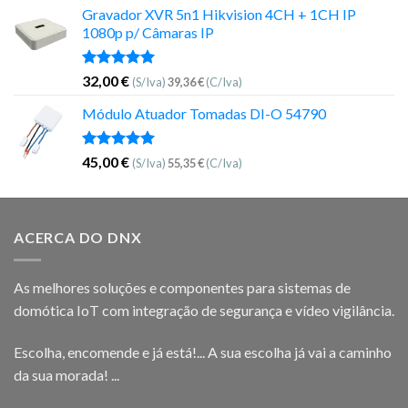
Gravador XVR 5n1 Hikvision 4CH + 1CH IP
1080p p/ Câmaras IP
Avaliação
32,00
€
(S/Iva)
39,36
€
(C/Iva)
5.00
de 5
Módulo Atuador Tomadas DI-O 54790
Avaliação
45,00
€
(S/Iva)
55,35
€
(C/Iva)
5.00
de 5
ACERCA DO DNX
As melhores soluções e componentes para sistemas de
domótica IoT com integração de segurança e vídeo vigilância.
Escolha, encomende e já está!... A sua escolha já vai a caminho
da sua morada! ...