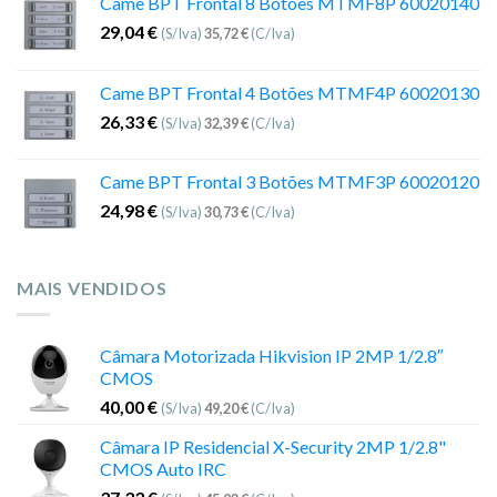
Came BPT Frontal 8 Botões MTMF8P 60020140
29,04
€
(S/Iva)
35,72
€
(C/Iva)
Came BPT Frontal 4 Botões MTMF4P 60020130
26,33
€
(S/Iva)
32,39
€
(C/Iva)
Came BPT Frontal 3 Botões MTMF3P 60020120
24,98
€
(S/Iva)
30,73
€
(C/Iva)
MAIS VENDIDOS
Câmara Motorizada Hikvision IP 2MP 1/2.8″
CMOS
40,00
€
(S/Iva)
49,20
€
(C/Iva)
Câmara IP Residencial X-Security 2MP 1/2.8"
CMOS Auto IRC