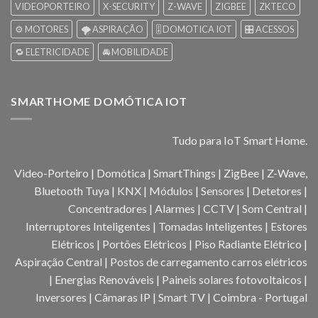
VIDEOPORTEIRO
X-SECURITY
Z-WAVE
ZIGBEE
ZKTECO
⚙️ MOTORES
🌪️ ASPIRAÇÃO
🎚️ DOMOTICA IOT
🎛️ ACESSOS
🔁 ELETRICIDADE
🚘 MOBILIDADE
SMARTHOME DOMÓTICA IOT
Tudo para IoT Smart Home.
Video-Porteiro | Domótica | SmartThings | ZigBee | Z-Wave,
Bluetooth Tuya | KNX | Módulos | Sensores | Detetores |
Concentradores | Alarmes | CCTV | Som Central |
Interruptores Inteligentes | Tomadas Inteligentes | Estores
Elétricos | Portões Elétricos | Piso Radiante Elétrico |
Aspiração Central | Postos de carregamento carros elétricos
| Energias Renováveis | Paineis solares fotovoltaicos |
Inversores | Câmaras IP | Smart TV | Coimbra - Portugal