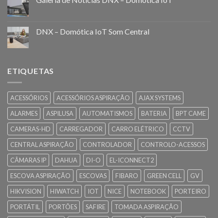
DNX – Domótica IoT Som Central
ETIQUETAS
ACESSÓRIOS
ACESSÓRIOS ASPIRAÇÃO
AJAX SYSTEMS
ALARMES
ASPILUSA
AUTOMATISMOS
BATERIA
BPT CAME
CAMERAS-HD
CARREGADOR
CARRO ELÉTRICO
CCTV
CENTRAL ASPIRAÇÃO
CONTROLADOR
CONTROLO-ACESSOS
CÂMARAS IP
DAHUA
DI-O
EL-ICONNECT2
ESCOVA ASPIRAÇÃO
ESCOVAS
FIBARO
GREEN CELL
GV
HIKVISION
HIWATCH
IOT
NICE
NOTEBOOK
PORTEIRO
PORTÁTIL
PORTÕES
SAFIRE
TOMADA ASPIRAÇÃO