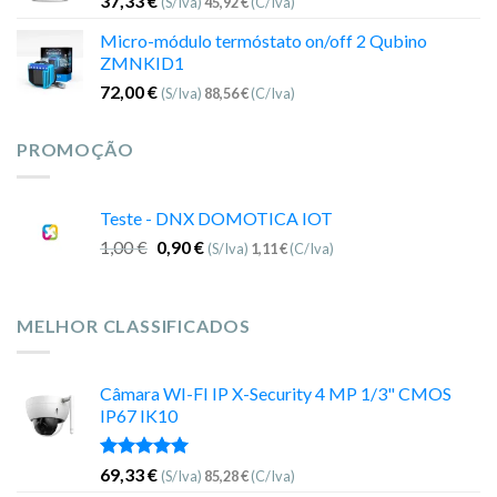
37,33
€
(S/Iva)
45,92
€
(C/Iva)
Micro-módulo termóstato on/off 2 Qubino
ZMNKID1
72,00
€
(S/Iva)
88,56
€
(C/Iva)
PROMOÇÃO
Teste - DNX DOMOTICA IOT
1,00
€
0,90
€
(S/Iva)
1,11
€
(C/Iva)
MELHOR CLASSIFICADOS
Câmara WI-FI IP X-Security 4 MP 1/3" CMOS
IP67 IK10
Avaliação
69,33
€
(S/Iva)
85,28
€
(C/Iva)
5.00
de 5