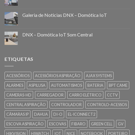
Galeria de Noticias DNX – Domótica IoT
DNX – Domótica IoT Som Central
ETIQUETAS
ACESSÓRIOS
ACESSÓRIOS ASPIRAÇÃO
AJAX SYSTEMS
ALARMES
ASPILUSA
AUTOMATISMOS
BATERIA
BPT CAME
CAMERAS-HD
CARREGADOR
CARRO ELÉTRICO
CCTV
CENTRAL ASPIRAÇÃO
CONTROLADOR
CONTROLO-ACESSOS
CÂMARAS IP
DAHUA
DI-O
EL-ICONNECT2
ESCOVA ASPIRAÇÃO
ESCOVAS
FIBARO
GREEN CELL
GV
HIKVISION
HIWATCH
IOT
NICE
NOTEBOOK
PORTEIRO