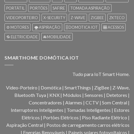
PORTÁTIL
PORTÕES
SAFIRE
TOMADA ASPIRAÇÃO
VIDEOPORTEIRO
X-SECURITY
Z-WAVE
ZIGBEE
ZKTECO
⚙️ MOTORES
🌪️ ASPIRAÇÃO
🎚️ DOMOTICA IOT
🎛️ ACESSOS
🔁 ELETRICIDADE
🚘 MOBILIDADE
SMARTHOME DOMÓTICA IOT
Tudo para IoT Smart Home.
Video-Porteiro | Domótica | SmartThings | ZigBee | Z-Wave,
Bluetooth Tuya | KNX | Módulos | Sensores | Detetores |
Concentradores | Alarmes | CCTV | Som Central |
Interruptores Inteligentes | Tomadas Inteligentes | Estores
Elétricos | Portões Elétricos | Piso Radiante Elétrico |
Aspiração Central | Postos de carregamento carros elétricos
| Energias Renováveis | Paineis solares fotovoltaicos |