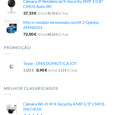
Câmara IP Residencial X-Security 2MP 1/2.8"
CMOS Auto IRC
37,33
€
(S/Iva)
45,92
€
(C/Iva)
Micro-módulo termóstato on/off 2 Qubino
ZMNKID1
72,00
€
(S/Iva)
88,56
€
(C/Iva)
PROMOÇÃO
Teste - DNX DOMOTICA IOT
1,00
€
0,90
€
(S/Iva)
1,11
€
(C/Iva)
MELHOR CLASSIFICADOS
Câmara WI-FI IP X-Security 4 MP 1/3" CMOS
IP67 IK10