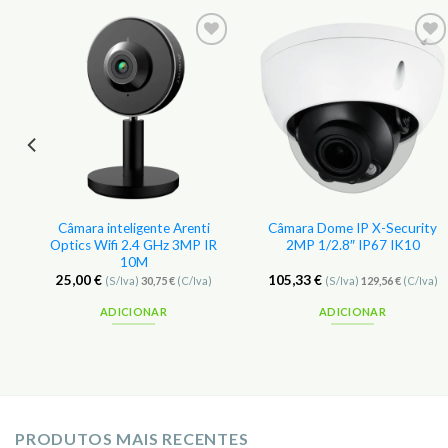
r
Adicionar
Adicionar
aos
aos
s
Favoritos
Favoritos
p
Câmara inteligente Arenti
Câmara Dome IP X-Security
Optics Wifi 2.4 GHz 3MP IR
2MP 1/2.8″ IP67 IK10
10M
25,00
€
105,33
€
(S/Iva)
30,75
€
(C/Iva)
(S/Iva)
129,56
€
(C/Iva)
ADICIONAR
ADICIONAR
PRODUTOS MAIS RECENTES