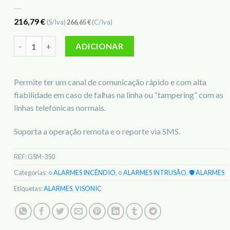
216,79
€
(S/Iva)
266,65
€
(C/Iva)
Quantidade de Módulo GSM interno para Powermax GSM-350
ADICIONAR
Permite ter um canal de comunicação rápido e com alta
fiabilidade em caso de falhas na linha ou “tampering” com as
linhas telefónicas normais.
Suporta a operação remota e o reporte via SMS.
REF:
GSM-350
Categorias:
○ ALARMES INCÊNDIO
,
○ ALARMES INTRUSÃO
,
🛡️ ALARMES
Etiquetas:
ALARMES
,
VISONIC