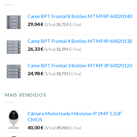
Came BPT Frontal 8 Botões MTMF8P 60020140
29,04
€
(S/Iva)
35,72
€
(C/Iva)
Came BPT Frontal 4 Botões MTMF4P 60020130
26,33
€
(S/Iva)
32,39
€
(C/Iva)
Came BPT Frontal 3 Botões MTMF3P 60020120
24,98
€
(S/Iva)
30,73
€
(C/Iva)
MAIS VENDIDOS
Câmara Motorizada Hikvision IP 2MP 1/2.8″
CMOS
40,00
€
(S/Iva)
49,20
€
(C/Iva)