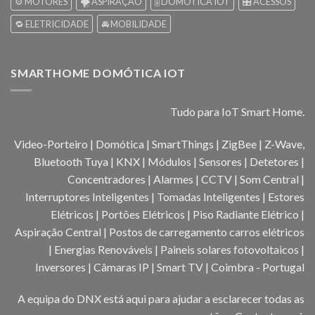
⚙️ MOTORES
🌪️ ASPIRAÇÃO
🎚️ DOMOTICA IOT
🎛️ ACESSOS
🔁 ELETRICIDADE
🚘 MOBILIDADE
SMARTHOME DOMÓTICA IOT
Tudo para IoT Smart Home.
Video-Porteiro | Domótica | SmartThings | ZigBee | Z-Wave,
Bluetooth Tuya | KNX | Módulos | Sensores | Detetores |
Concentradores | Alarmes | CCTV | Som Central |
Interruptores Inteligentes | Tomadas Inteligentes | Estores
Elétricos | Portões Elétricos | Piso Radiante Elétrico |
Aspiração Central | Postos de carregamento carros elétricos
| Energias Renováveis | Paineis solares fotovoltaicos |
Inversores | Câmaras IP | Smart TV | Coimbra - Portugal
A equipa do DNX está aqui para ajudar a esclarecer todas as