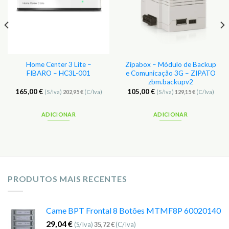
Home Center 3 Lite –
Zipabox – Módulo de Backup
FIBARO – HC3L-001
e Comunicação 3G – ZIPATO
zbm.backupv2
165,00
€
105,00
€
(S/Iva)
202,95
€
(C/Iva)
(S/Iva)
129,15
€
(C/Iva)
ADICIONAR
ADICIONAR
PRODUTOS MAIS RECENTES
Came BPT Frontal 8 Botões MTMF8P 60020140
29,04
€
(S/Iva)
35,72
€
(C/Iva)