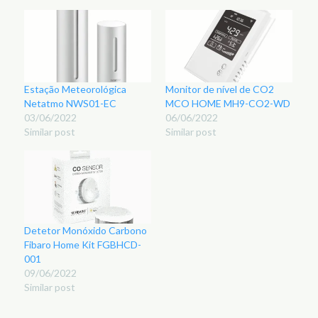
Estação Meteorológica
Monitor de nível de CO2
Netatmo NWS01-EC
MCO HOME MH9-CO2-WD
03/06/2022
06/06/2022
Similar post
Similar post
Detetor Monóxido Carbono
Fibaro Home Kit FGBHCD-
001
09/06/2022
Similar post