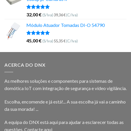
Avaliação
32,00
€
(S/Iva)
39,36
€
(C/Iva)
5.00
de 5
Módulo Atuador Tomadas DI-O 54790
Avaliação
45,00
€
(S/Iva)
55,35
€
(C/Iva)
5.00
de 5
ACERCA DO DNX
As melhores soluções e componentes para sistemas de
domótica IoT com integração de segurança e vídeo vigilância.
Escolha, encomende e já está!... A sua escolha já vai a caminho
da sua morada! ...
A equipa do DNX está aqui para ajudar a esclarecer todas as
questões.
Contacte aqui