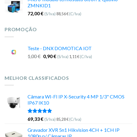
ZMNKID1
72,00
€
(S/Iva)
88,56
€
(C/Iva)
PROMOÇÃO
Teste - DNX DOMOTICA IOT
1,00
€
0,90
€
(S/Iva)
1,11
€
(C/Iva)
MELHOR CLASSIFICADOS
Câmara WI-FI IP X-Security 4 MP 1/3" CMOS
IP67 IK10
Avaliação
69,33
€
(S/Iva)
85,28
€
(C/Iva)
5.00
de 5
Gravador XVR 5n1 Hikvision 4CH + 1CH IP
1080p p/ Câmaras IP