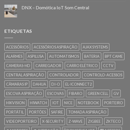
DNX – Domótica IoT Som Central
ETIQUETAS
ACESSÓRIOS
ACESSÓRIOS ASPIRAÇÃO
AJAX SYSTEMS
ALARMES
ASPILUSA
AUTOMATISMOS
BATERIA
BPT CAME
CAMERAS-HD
CARREGADOR
CARRO ELÉTRICO
CCTV
CENTRAL ASPIRAÇÃO
CONTROLADOR
CONTROLO-ACESSOS
CÂMARAS IP
DAHUA
DI-O
EL-ICONNECT2
ESCOVA ASPIRAÇÃO
ESCOVAS
FIBARO
GREEN CELL
GV
HIKVISION
HIWATCH
IOT
NICE
NOTEBOOK
PORTEIRO
PORTÁTIL
PORTÕES
SAFIRE
TOMADA ASPIRAÇÃO
VIDEOPORTEIRO
X-SECURITY
Z-WAVE
ZIGBEE
ZKTECO