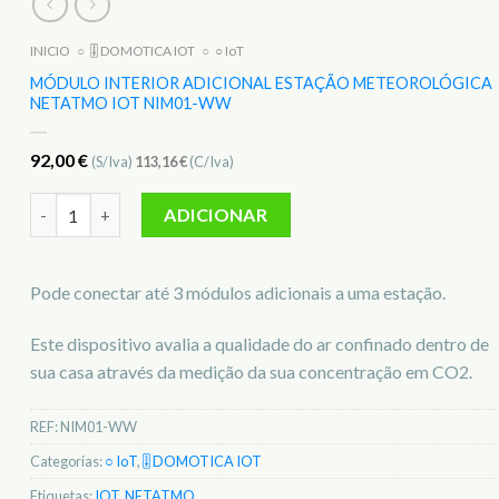
INICIO
○
🎚️ DOMOTICA IOT
○
○ IoT
MÓDULO INTERIOR ADICIONAL ESTAÇÃO METEOROLÓGICA
NETATMO IOT NIM01-WW
92,00
€
(S/Iva)
113,16
€
(C/Iva)
Quantidade de Módulo Interior Adicional Estação Meteoro
ADICIONAR
Pode conectar até 3 módulos adicionais a uma estação.
Este dispositivo avalia a qualidade do ar confinado dentro de
sua casa através da medição da sua concentração em CO2.
REF:
NIM01-WW
Categorias:
○ IoT
,
🎚️ DOMOTICA IOT
Etiquetas:
IOT
,
NETATMO