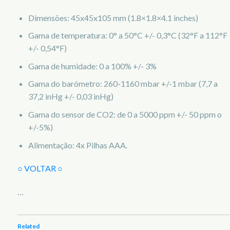
Dimensões: 45x45x105 mm (1.8×1.8×4.1 inches)
Gama de temperatura: 0° a 50°C +/- 0,3°C (32°F a 112°F
+/- 0,54°F)
Gama de humidade: 0 a 100% +/- 3%
Gama do barómetro: 260-1160 mbar +/-1 mbar (7,7 a
37,2 inHg +/- 0,03 inHg)
Gama do sensor de CO2: de 0 a 5000 ppm +/- 50 ppm o
+/-5%)
Alimentação: 4x Pilhas AAA.
○ VOLTAR ○
…
Related