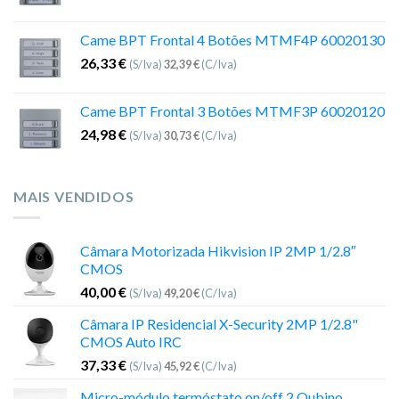
Came BPT Frontal 4 Botões MTMF4P 60020130
26,33
€
(S/Iva)
32,39
€
(C/Iva)
Came BPT Frontal 3 Botões MTMF3P 60020120
24,98
€
(S/Iva)
30,73
€
(C/Iva)
MAIS VENDIDOS
Câmara Motorizada Hikvision IP 2MP 1/2.8″
CMOS
40,00
€
(S/Iva)
49,20
€
(C/Iva)
Câmara IP Residencial X-Security 2MP 1/2.8"
CMOS Auto IRC
37,33
€
(S/Iva)
45,92
€
(C/Iva)
Micro-módulo termóstato on/off 2 Qubino