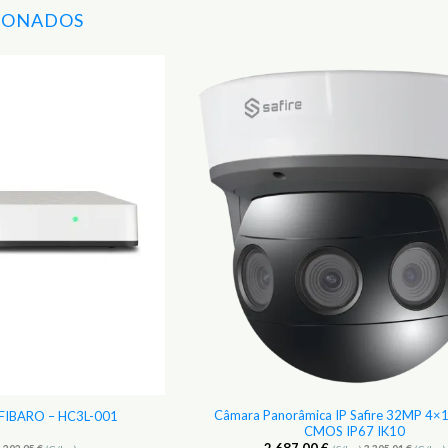
IONADOS
Adicionar
aos
Favoritos
Câmara Panorâmica IP Safire 32MP 4×1
– FIBARO – HC3L-001
CMOS IP67 IK10