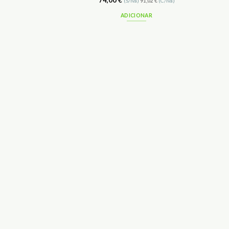
74,00
€
(S/Iva)
91,02
€
(C/Iva)
ADICIONAR