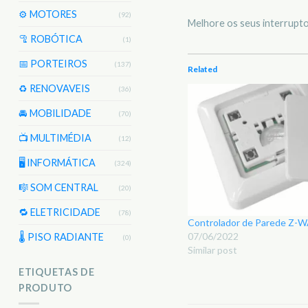
⚙️ MOTORES
(92)
Melhore os seus interrupt
🦿 ROBÓTICA
(1)
📅 PORTEIROS
(137)
Related
♻️ RENOVAVEIS
(36)
🚘 MOBILIDADE
(70)
📺 MULTIMÉDIA
(12)
🖥️ INFORMÁTICA
(324)
🎼 SOM CENTRAL
(20)
🔁 ELETRICIDADE
(78)
Controlador de Parede Z
07/06/2022
🌡 PISO RADIANTE
(0)
Similar post
ETIQUETAS DE
PRODUTO