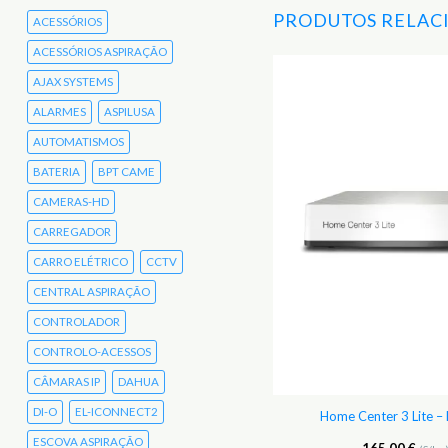
PRODUTOS RELAC
ACESSÓRIOS
ACESSÓRIOS ASPIRAÇÃO
AJAX SYSTEMS
Adicionar
ALARMES
ASPILUSA
aos
Favoritos
AUTOMATISMOS
BATERIA
BPT CAME
CAMERAS-HD
CARREGADOR
CARRO ELÉTRICO
CCTV
CENTRAL ASPIRAÇÃO
CONTROLADOR
CONTROLO-ACESSOS
CÂMARAS IP
DAHUA
DI-O
EL-ICONNECT2
ipaBox2 de ZIPATO – zb2.main
Home Center 3 Lite 
ESCOVA ASPIRAÇÃO