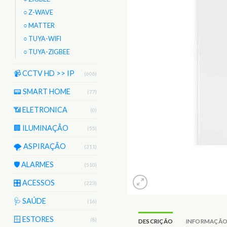
○ Z-WAVE
○ MATTER
○ TUYA-WIFI
○ TUYA-ZIGBEE
📹 CCTV HD >> IP
(606)
📟 SMART HOME
(77)
📶 ELETRONICA
(0)
🏢 ILUMINAÇÃO
(55)
🌪️ ASPIRAÇÃO
(311)
🛡️ ALARMES
(510)
🎛️ ACESSOS
(223)
🩺 SAÚDE
(16)
🪟 ESTORES
(8)
DESCRIÇÃO
INFORMAÇÃO