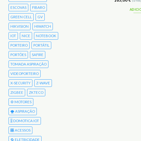
210,00
€
165,00
€
(S/Iva)
258,30
€
(C/Iva)
(S/Iva
ESCOVAS
FIBARO
ADICIONAR
ADICI
GREEN CELL
GV
HIKVISION
HIWATCH
IOT
NICE
NOTEBOOK
PORTEIRO
PORTÁTIL
PORTÕES
SAFIRE
TOMADA ASPIRAÇÃO
VIDEOPORTEIRO
X-SECURITY
Z-WAVE
ZIGBEE
ZKTECO
⚙️ MOTORES
🌪️ ASPIRAÇÃO
🎚️ DOMOTICA IOT
🎛️ ACESSOS
🔁 ELETRICIDADE