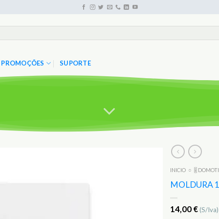
PROMOÇÕES
SUPORTE
INICIO
○
🎚️ DOMOT
Adicionar
aos
MOLDURA 1
Favoritos
14,00
€
(S/Iva