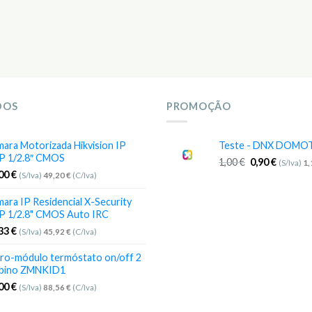
DOS
PROMOÇÃO
ara Motorizada Hikvision IP
Teste - DNX DOMO
P 1/2.8″ CMOS
1,00
€
0,90
€
(S/Iva)
1
,00
€
(S/Iva)
49,20
€
(C/Iva)
ara IP Residencial X-Security
P 1/2.8" CMOS Auto IRC
,33
€
(S/Iva)
45,92
€
(C/Iva)
ro-módulo termóstato on/off 2
bino ZMNKID1
,00
€
(S/Iva)
88,56
€
(C/Iva)