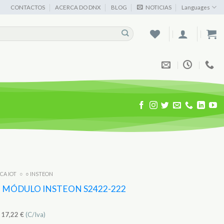
CONTACTOS
ACERCA DO DNX
BLOG
NOTICIAS
Languages
ICA IOT
○
○ INSTEON
 MÓDULO INSTEON S2422-222
)
17,22
€
(C/Iva)