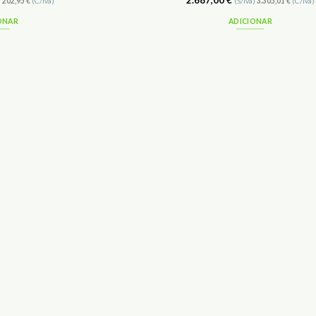
2.687,00
€
)
202,95
€
(C/Iva)
(S/Iva)
3.305,01
€
(C/Iva)
ONAR
ADICIONAR