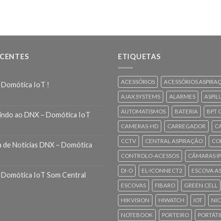
ECENTES
ETIQUETAS
ACESSÓRIOS
ACESSÓRIOS ASPIRA
 Domótica IoT !
AJAX SYSTEMS
ALARMES
ASPIL
AUTOMATISMOS
BATERIA
BPT 
indo ao DNX – Domótica IoT
CAMERAS-HD
CARREGADOR
C
CCTV
CENTRAL ASPIRAÇÃO
CO
a de Noticias DNX – Domótica
CONTROLO-ACESSOS
CÂMARAS IP
DI-O
EL-ICONNECT2
ESCOVA A
 Domótica IoT Som Central
ESCOVAS
FIBARO
GREEN CELL
HIKVISION
HIWATCH
IOT
NI
NOTEBOOK
PORTEIRO
PORTÁTI