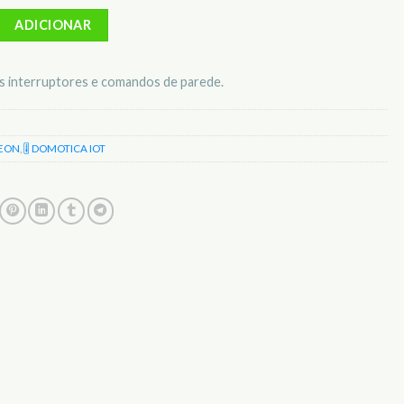
Moldura 1 Módulo Insteon S2422-222
ADICIONAR
s interruptores e comandos de parede.
TEON
,
🎚️ DOMOTICA IOT