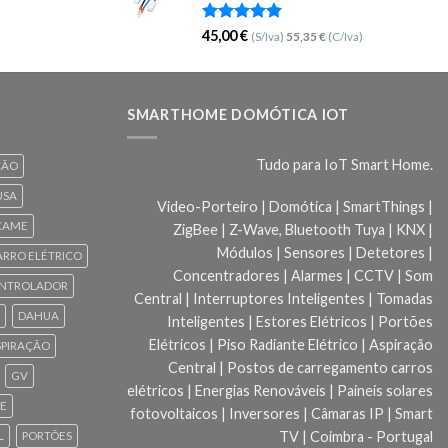
Avaliação
45,00
€
(S/Iva)
55,35
€
(C/Iva)
5.00
de 5
SMARTHOME DOMÓTICA IOT
Tudo para IoT Smart Home.
ÇÃO
USA
Video-Porteiro | Domótica | SmartThings |
CAME
ZigBee | Z-Wave, Bluetooth Tuya | KNX |
Módulos | Sensores | Detetores |
ARRO ELÉTRICO
Concentradores | Alarmes | CCTV | Som
NTROLADOR
Central | Interruptores Inteligentes | Tomadas
DAHUA
Inteligentes | Estores Elétricos | Portões
Elétricos | Piso Radiante Elétrico | Aspiração
SPIRAÇÃO
Central | Postos de carregamento carros
GV
elétricos | Energias Renováveis | Paineis solares
CE
fotovoltaicos | Inversores | Câmaras IP | Smart
TV | Coimbra - Portugal
L
PORTÕES