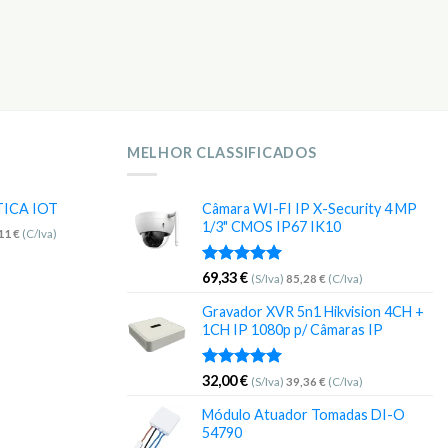
MELHOR CLASSIFICADOS
TICA IOT
Câmara WI-FI IP X-Security 4 MP
1/3" CMOS IP67 IK10
,11
€
(C/Iva)
Avaliação
69,33
€
(S/Iva)
85,28
€
(C/Iva)
5.00
de 5
Gravador XVR 5n1 Hikvision 4CH +
1CH IP 1080p p/ Câmaras IP
Avaliação
32,00
€
(S/Iva)
39,36
€
(C/Iva)
5.00
de 5
Módulo Atuador Tomadas DI-O
54790