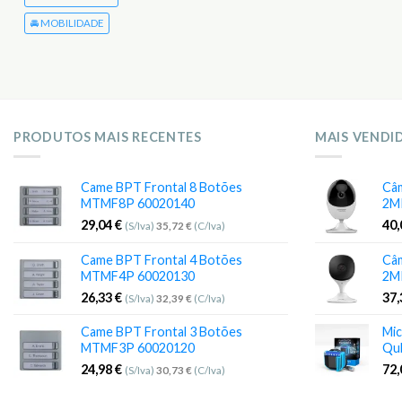
🚘 MOBILIDADE
PRODUTOS MAIS RECENTES
MAIS VENDI
Came BPT Frontal 8 Botões
Câm
MTMF8P 60020140
2M
29,04
€
40
(S/Iva)
35,72
€
(C/Iva)
Came BPT Frontal 4 Botões
Câm
MTMF4P 60020130
2M
26,33
€
37
(S/Iva)
32,39
€
(C/Iva)
Came BPT Frontal 3 Botões
Mic
MTMF3P 60020120
Qu
24,98
€
72
(S/Iva)
30,73
€
(C/Iva)