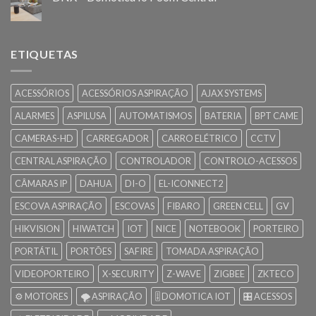
ETIQUETAS
ACESSÓRIOS
ACESSÓRIOS ASPIRAÇÃO
AJAX SYSTEMS
ALARMES
ASPILUSA
AUTOMATISMOS
BATERIA
BPT CAME
CAMERAS-HD
CARREGADOR
CARRO ELÉTRICO
CCTV
CENTRAL ASPIRAÇÃO
CONTROLADOR
CONTROLO-ACESSOS
CÂMARAS IP
DAHUA
DI-O
EL-ICONNECT2
ESCOVA ASPIRAÇÃO
ESCOVAS
FIBARO
GREEN CELL
GV
HIKVISION
HIWATCH
IOT
NICE
NOTEBOOK
PORTEIRO
PORTÁTIL
PORTÕES
SAFIRE
TOMADA ASPIRAÇÃO
VIDEOPORTEIRO
X-SECURITY
Z-WAVE
ZIGBEE
ZKTECO
⚙️ MOTORES
🌪️ ASPIRAÇÃO
🎚️ DOMOTICA IOT
🎛️ ACESSOS