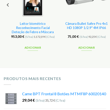
e
Leitor biométrico
Câmara Bullet Safire Pro 4n1
Reconhecimento Facial
HD 1080P 1/2.9″ 4M IP66
Deteção de Febre e Máscara
953,00
€
75,00
€
(S/Iva)
1.172,19
€
(C/Iva)
(S/Iva)
92,25
€
(C/Iva)
ADICIONAR
ADICIONAR
PRODUTOS MAIS RECENTES
Came BPT Frontal 8 Botões MTMF8P 60020140
29,04
€
(S/Iva)
35,72
€
(C/Iva)