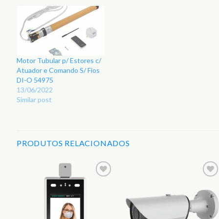
Motor Tubular p/ Estores c/
Atuador e Comando S/ Fios
DI-O 54975
13/06/2022
Similar post
PRODUTOS RELACIONADOS
r
Adicionar
Adicionar
aos
aos
s
Favoritos
Favoritos