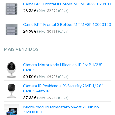
Came BPT Frontal 4 Botões MTMF4P 60020130
26,33
€
(S/Iva)
32,39
€
(C/Iva)
Came BPT Frontal 3 Botões MTMF3P 60020120
24,98
€
(S/Iva)
30,73
€
(C/Iva)
MAIS VENDIDOS
Câmara Motorizada Hikvision IP 2MP 1/2.8″
CMOS
40,00
€
(S/Iva)
49,20
€
(C/Iva)
Câmara IP Residencial X-Security 2MP 1/2.8"
CMOS Auto IRC
37,33
€
(S/Iva)
45,92
€
(C/Iva)
Micro-módulo termóstato on/off 2 Qubino
ZMNKID1