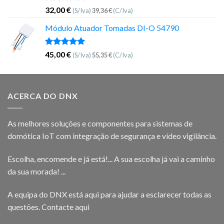
Avaliação
32,00
€
(S/Iva)
39,36
€
(C/Iva)
5.00
de 5
Módulo Atuador Tomadas DI-O 54790
Avaliação
45,00
€
(S/Iva)
55,35
€
(C/Iva)
5.00
de 5
ACERCA DO DNX
As melhores soluções e componentes para sistemas de
domótica IoT com integração de segurança e vídeo vigilância.
Escolha, encomende e já está!... A sua escolha já vai a caminho
da sua morada! ...
A equipa do DNX está aqui para ajudar a esclarecer todas as
questões.
Contacte aqui