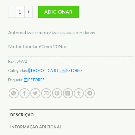
Quantidade de Motor Tubular Estores c/ Atuador e Comando S
ADICIONAR
Automatizar e motorizar as suas persianas.
Motor tubular 60mm 20Nm.
REF:
54972
Categorias:
🎚️ DOMOTICA IOT
,
🪟 ESTORES
Etiqueta:
🪟 ESTORES
DESCRIÇÃO
INFORMAÇÃO ADICIONAL