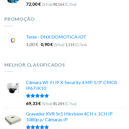
72,00
€
(S/Iva)
88,56
€
(C/Iva)
PROMOÇÃO
Teste - DNX DOMOTICA IOT
1,00
€
0,90
€
(S/Iva)
1,11
€
(C/Iva)
MELHOR CLASSIFICADOS
Câmara WI-FI IP X-Security 4 MP 1/3" CMOS
IP67 IK10
Avaliação
69,33
€
(S/Iva)
85,28
€
(C/Iva)
5.00
de 5
Gravador XVR 5n1 Hikvision 4CH + 1CH IP
1080p p/ Câmaras IP