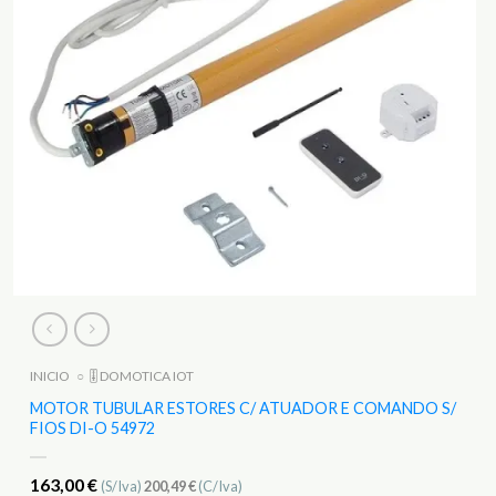
INICIO
○
🎚️ DOMOTICA IOT
MOTOR TUBULAR ESTORES C/ ATUADOR E COMANDO S/
FIOS DI-O 54972
163,00
€
(S/Iva)
200,49
€
(C/Iva)