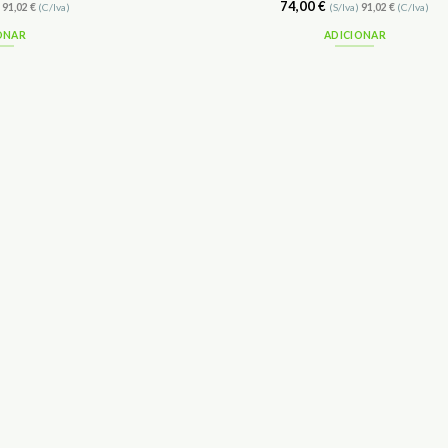
74,00
€
)
91,02
€
(C/Iva)
(S/Iva)
91,02
€
(C/Iva)
ONAR
ADICIONAR