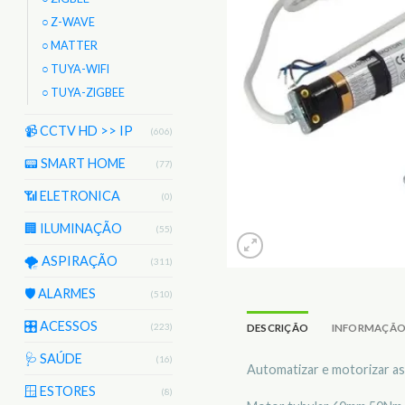
○ Z-WAVE
○ MATTER
○ TUYA-WIFI
○ TUYA-ZIGBEE
📹 CCTV HD >> IP
(606)
📟 SMART HOME
(77)
📶 ELETRONICA
(0)
🏢 ILUMINAÇÃO
(55)
🌪️ ASPIRAÇÃO
(311)
🛡️ ALARMES
(510)
🎛️ ACESSOS
(223)
DESCRIÇÃO
INFORMAÇÃO
🩺 SAÚDE
(16)
Automatizar e motorizar as
🪟 ESTORES
(8)