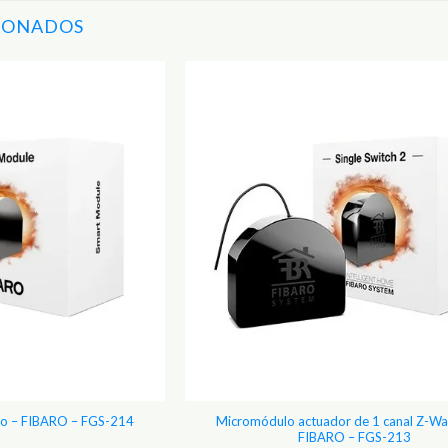
IONADOS
Adicionar
aos
Favoritos
Micromódulo actuador de 1 canal Z-Wa
aro – FIBARO – FGS-214
FIBARO – FGS-213