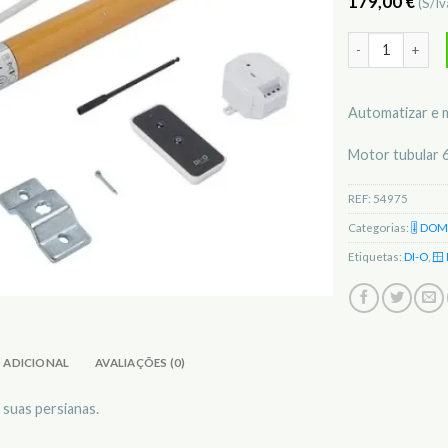
179,00
€
(S/Iv
Quantidade de M
Automatizar e m
Motor tubular
REF:
54975
Categorias:
🎚️ DO
Etiquetas:
DI-O
,
🪟
 ADICIONAL
AVALIAÇÕES (0)
 suas persianas.