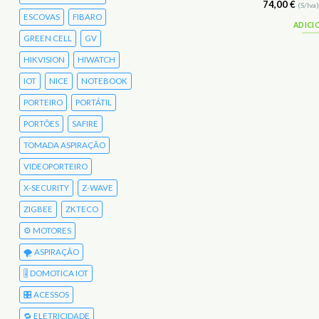
136,00
€
74,00
€
(S/Iva)
167,28
€
(C/Iva)
(S/Iva
ESCOVAS
FIBARO
ADICIONAR
ADICI
GREEN CELL
GV
HIKVISION
HIWATCH
IOT
NICE
NOTEBOOK
PORTEIRO
PORTÁTIL
PORTÕES
SAFIRE
TOMADA ASPIRAÇÃO
VIDEOPORTEIRO
X-SECURITY
Z-WAVE
ZIGBEE
ZKTECO
⚙️ MOTORES
🌪️ ASPIRAÇÃO
🎚️ DOMOTICA IOT
🎛️ ACESSOS
🔁 ELETRICIDADE