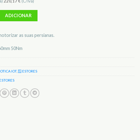
a)
220,17
€
(C/Iva)
otor Tubular p/ Estores c/ Atuador e Comando S/ Fios DI-O 54975
ADICIONAR
otorizar as suas persianas.
 60mm 50Nm
MOTICA IOT
,
🪟 ESTORES
 ESTORES