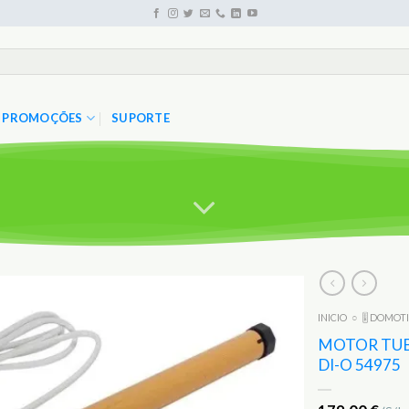
PROMOÇÕES
SUPORTE
INICIO
○
🎚️ DOMOT
Adicionar
aos
MOTOR TUBU
Favoritos
DI-O 54975