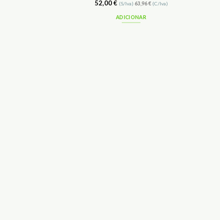
52,00
€
(S/Iva)
63,96
€
(C/Iva)
ADICIONAR