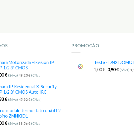
DOS
PROMOÇÃO
ara Motorizada Hikvision IP
Teste - DNX DOMO
P 1/2.8″ CMOS
1,00
€
0,90
€
(S/Iva)
1
,00
€
(S/Iva)
49,20
€
(C/Iva)
ara IP Residencial X-Security
P 1/2.8" CMOS Auto IRC
,33
€
(S/Iva)
45,92
€
(C/Iva)
ro-módulo termóstato on/off 2
bino ZMNKID1
,00
€
(S/Iva)
88,56
€
(C/Iva)