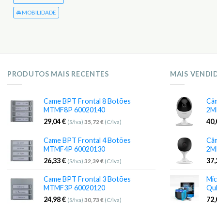
🚘 MOBILIDADE
PRODUTOS MAIS RECENTES
MAIS VENDI
Came BPT Frontal 8 Botões
Câm
MTMF8P 60020140
2M
29,04
€
40
(S/Iva)
35,72
€
(C/Iva)
Came BPT Frontal 4 Botões
Câm
MTMF4P 60020130
2M
26,33
€
37
(S/Iva)
32,39
€
(C/Iva)
Came BPT Frontal 3 Botões
Mic
MTMF3P 60020120
Qu
24,98
€
72
(S/Iva)
30,73
€
(C/Iva)