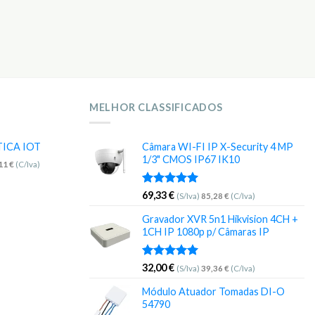
MELHOR CLASSIFICADOS
TICA IOT
Câmara WI-FI IP X-Security 4 MP
1/3" CMOS IP67 IK10
,11
€
(C/Iva)
Avaliação
69,33
€
(S/Iva)
85,28
€
(C/Iva)
5.00
de 5
Gravador XVR 5n1 Hikvision 4CH +
1CH IP 1080p p/ Câmaras IP
Avaliação
32,00
€
(S/Iva)
39,36
€
(C/Iva)
5.00
de 5
Módulo Atuador Tomadas DI-O
54790