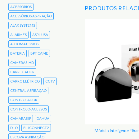
PRODUTOS RELAC
ACESSÓRIOS
ACESSÓRIOS ASPIRAÇÃO
AJAX SYSTEMS
Adicionar
ALARMES
ASPILUSA
aos
Favoritos
AUTOMATISMOS
BATERIA
BPT CAME
CAMERAS-HD
CARREGADOR
CARRO ELÉTRICO
CCTV
CENTRAL ASPIRAÇÃO
CONTROLADOR
CONTROLO-ACESSOS
CÂMARAS IP
DAHUA
DI-O
EL-ICONNECT2
 – Módulo de expansão KNX – Zipato
Módulo inteligente Fib
ZBM.KNX
ESCOVA ASPIRAÇÃO