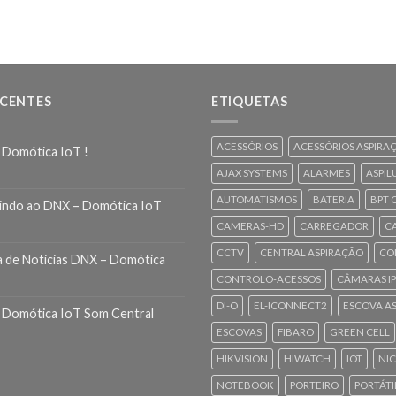
ECENTES
ETIQUETAS
ACESSÓRIOS
ACESSÓRIOS ASPIRA
 Domótica IoT !
AJAX SYSTEMS
ALARMES
ASPIL
AUTOMATISMOS
BATERIA
BPT 
indo ao DNX – Domótica IoT
CAMERAS-HD
CARREGADOR
C
CCTV
CENTRAL ASPIRAÇÃO
CO
a de Noticias DNX – Domótica
CONTROLO-ACESSOS
CÂMARAS IP
DI-O
EL-ICONNECT2
ESCOVA A
 Domótica IoT Som Central
ESCOVAS
FIBARO
GREEN CELL
HIKVISION
HIWATCH
IOT
NI
NOTEBOOK
PORTEIRO
PORTÁTI