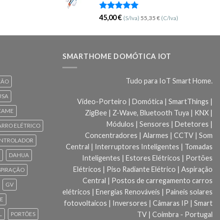
Avaliação
45,00
€
(S/Iva)
55,35
€
(C/Iva)
5.00
de 5
SMARTHOME DOMÓTICA IOT
Tudo para IoT Smart Home.
ÇÃO
USA
Video-Porteiro | Domótica | SmartThings |
CAME
ZigBee | Z-Wave, Bluetooth Tuya | KNX |
Módulos | Sensores | Detetores |
ARRO ELÉTRICO
Concentradores | Alarmes | CCTV | Som
NTROLADOR
Central | Interruptores Inteligentes | Tomadas
DAHUA
Inteligentes | Estores Elétricos | Portões
Elétricos | Piso Radiante Elétrico | Aspiração
SPIRAÇÃO
Central | Postos de carregamento carros
GV
elétricos | Energias Renováveis | Paineis solares
CE
fotovoltaicos | Inversores | Câmaras IP | Smart
TV | Coimbra - Portugal
L
PORTÕES