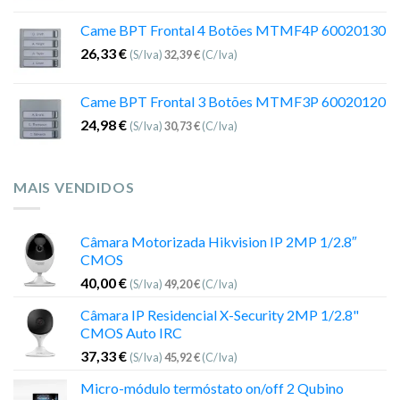
Came BPT Frontal 4 Botões MTMF4P 60020130
26,33
€
(S/Iva)
32,39
€
(C/Iva)
Came BPT Frontal 3 Botões MTMF3P 60020120
24,98
€
(S/Iva)
30,73
€
(C/Iva)
MAIS VENDIDOS
Câmara Motorizada Hikvision IP 2MP 1/2.8″
CMOS
40,00
€
(S/Iva)
49,20
€
(C/Iva)
Câmara IP Residencial X-Security 2MP 1/2.8"
CMOS Auto IRC
37,33
€
(S/Iva)
45,92
€
(C/Iva)
Micro-módulo termóstato on/off 2 Qubino