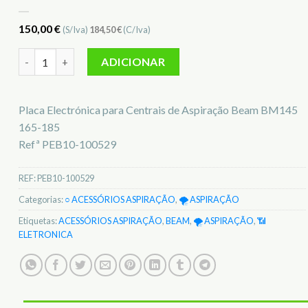
150,00
€
(S/Iva)
184,50
€
(C/Iva)
Quantidade de Placa Eletrónica Beam PEB10-100529
ADICIONAR
Placa Electrónica para Centrais de Aspiração Beam BM145
165-185
Refª PEB10-100529
REF:
PEB10-100529
Categorias:
○ ACESSÓRIOS ASPIRAÇÃO
,
🌪️ ASPIRAÇÃO
Etiquetas:
ACESSÓRIOS ASPIRAÇÃO
,
BEAM
,
🌪️ ASPIRAÇÃO
,
📶
ELETRONICA