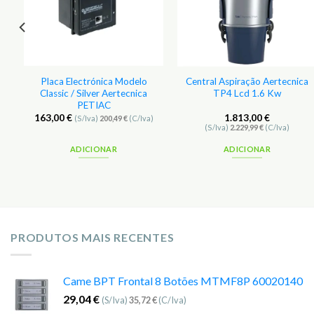
Placa Electrónica Modelo
Central Aspiração Aertecnica
Classic / Silver Aertecnica
TP4 Lcd 1.6 Kw
PETIAC
163,00
€
1.813,00
€
)
(S/Iva)
200,49
€
(C/Iva)
(S/Iva)
2.229,99
€
(C/Iva)
ADICIONAR
ADICIONAR
PRODUTOS MAIS RECENTES
Came BPT Frontal 8 Botões MTMF8P 60020140
29,04
€
(S/Iva)
35,72
€
(C/Iva)