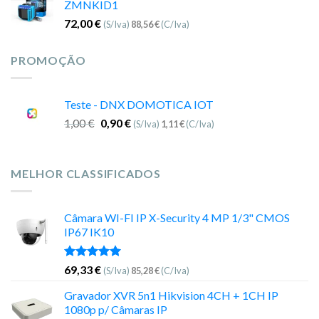
ZMNKID1
72,00
€
(S/Iva)
88,56
€
(C/Iva)
PROMOÇÃO
Teste - DNX DOMOTICA IOT
1,00
€
0,90
€
(S/Iva)
1,11
€
(C/Iva)
MELHOR CLASSIFICADOS
Câmara WI-FI IP X-Security 4 MP 1/3" CMOS
IP67 IK10
Avaliação
69,33
€
(S/Iva)
85,28
€
(C/Iva)
5.00
de 5
Gravador XVR 5n1 Hikvision 4CH + 1CH IP
1080p p/ Câmaras IP