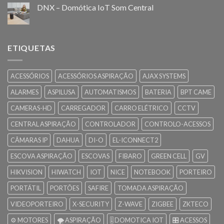
DNX – Domótica IoT Som Central
ETIQUETAS
ACESSÓRIOS
ACESSÓRIOS ASPIRAÇÃO
AJAX SYSTEMS
ALARMES
ASPILUSA
AUTOMATISMOS
BATERIA
BPT CAME
CAMERAS-HD
CARREGADOR
CARRO ELÉTRICO
CCTV
CENTRAL ASPIRAÇÃO
CONTROLADOR
CONTROLO-ACESSOS
CÂMARAS IP
DAHUA
DI-O
EL-ICONNECT2
ESCOVA ASPIRAÇÃO
ESCOVAS
FIBARO
GREEN CELL
GV
HIKVISION
HIWATCH
IOT
NICE
NOTEBOOK
PORTEIRO
PORTÁTIL
PORTÕES
SAFIRE
TOMADA ASPIRAÇÃO
VIDEOPORTEIRO
X-SECURITY
Z-WAVE
ZIGBEE
ZKTECO
⚙️ MOTORES
🌪️ ASPIRAÇÃO
🎚️ DOMOTICA IOT
🎛️ ACESSOS