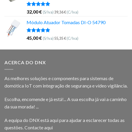
Avaliação
32,00
€
(S/Iva)
39,36
€
(C/Iva)
5.00
de 5
Módulo Atuador Tomadas DI-O 54790
Avaliação
45,00
€
(S/Iva)
55,35
€
(C/Iva)
5.00
de 5
ACERCA DO DNX
As melhores soluções e componentes para sistemas de
domótica IoT com integração de segurança e vídeo vigilância.
Escolha, encomende e já está!... A sua escolha já vai a caminho
da sua morada! ...
A equipa do DNX está aqui para ajudar a esclarecer todas as
questões.
Contacte aqui