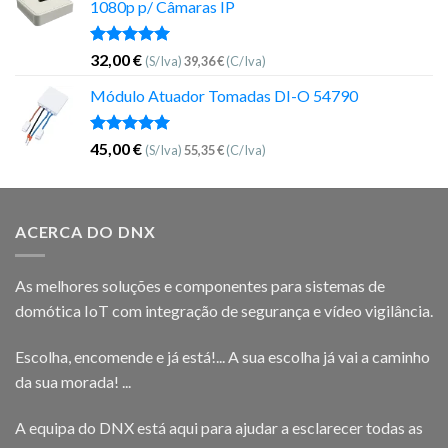
1080p p/ Câmaras IP
Avaliação
32,00
€
(S/Iva)
39,36
€
(C/Iva)
5.00
de 5
Módulo Atuador Tomadas DI-O 54790
Avaliação
45,00
€
(S/Iva)
55,35
€
(C/Iva)
5.00
de 5
ACERCA DO DNX
As melhores soluções e componentes para sistemas de
domótica IoT com integração de segurança e vídeo vigilância.
Escolha, encomende e já está!... A sua escolha já vai a caminho
da sua morada! ...
A equipa do DNX está aqui para ajudar a esclarecer todas as