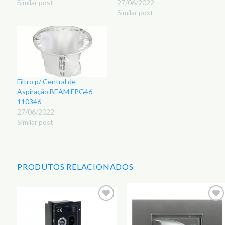
Similar post
27/06/2022
Similar post
Filtro p/ Central de
Aspiração BEAM FPG46-
110346
27/06/2022
Similar post
PRODUTOS RELACIONADOS
r
Adicionar
Adicionar
aos
aos
s
Favoritos
Favoritos