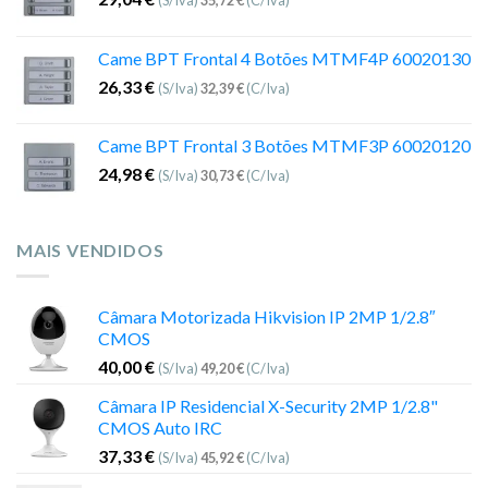
Came BPT Frontal 4 Botões MTMF4P 60020130
26,33
€
(S/Iva)
32,39
€
(C/Iva)
Came BPT Frontal 3 Botões MTMF3P 60020120
24,98
€
(S/Iva)
30,73
€
(C/Iva)
MAIS VENDIDOS
Câmara Motorizada Hikvision IP 2MP 1/2.8″
CMOS
40,00
€
(S/Iva)
49,20
€
(C/Iva)
Câmara IP Residencial X-Security 2MP 1/2.8"
CMOS Auto IRC
37,33
€
(S/Iva)
45,92
€
(C/Iva)