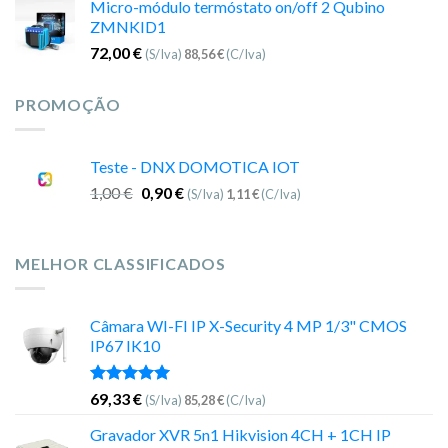
Micro-módulo termóstato on/off 2 Qubino
ZMNKID1
72,00
€
(S/Iva)
88,56
€
(C/Iva)
PROMOÇÃO
Teste - DNX DOMOTICA IOT
1,00
€
0,90
€
(S/Iva)
1,11
€
(C/Iva)
MELHOR CLASSIFICADOS
Câmara WI-FI IP X-Security 4 MP 1/3" CMOS
IP67 IK10
Avaliação
69,33
€
(S/Iva)
85,28
€
(C/Iva)
5.00
de 5
Gravador XVR 5n1 Hikvision 4CH + 1CH IP