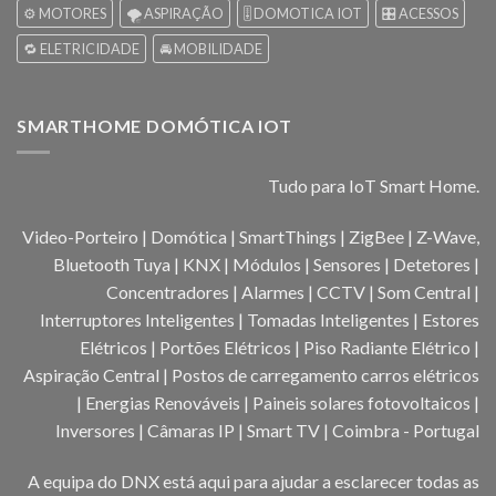
⚙️ MOTORES
🌪️ ASPIRAÇÃO
🎚️ DOMOTICA IOT
🎛️ ACESSOS
🔁 ELETRICIDADE
🚘 MOBILIDADE
SMARTHOME DOMÓTICA IOT
Tudo para IoT Smart Home.
Video-Porteiro | Domótica | SmartThings | ZigBee | Z-Wave,
Bluetooth Tuya | KNX | Módulos | Sensores | Detetores |
Concentradores | Alarmes | CCTV | Som Central |
Interruptores Inteligentes | Tomadas Inteligentes | Estores
Elétricos | Portões Elétricos | Piso Radiante Elétrico |
Aspiração Central | Postos de carregamento carros elétricos
| Energias Renováveis | Paineis solares fotovoltaicos |
Inversores | Câmaras IP | Smart TV | Coimbra - Portugal
A equipa do DNX está aqui para ajudar a esclarecer todas as