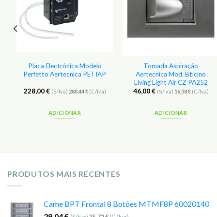
Placa Electrónica Modelo
Tomada Aspiração
Perfetto Aertecnica PETIAP
Aertecnica Mod. Bticino
Living Light Air CZ PA252
228,00
€
46,00
€
(S/Iva)
280,44
€
(C/Iva)
(S/Iva)
56,58
€
(C/Iva)
ADICIONAR
ADICIONAR
PRODUTOS MAIS RECENTES
Came BPT Frontal 8 Botões MTMF8P 60020140
29,04
€
(S/Iva)
35,72
€
(C/Iva)