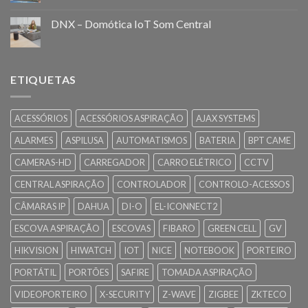
DNX – Domótica IoT Som Central
ETIQUETAS
ACESSÓRIOS
ACESSÓRIOS ASPIRAÇÃO
AJAX SYSTEMS
ALARMES
ASPILUSA
AUTOMATISMOS
BATERIA
BPT CAME
CAMERAS-HD
CARREGADOR
CARRO ELÉTRICO
CCTV
CENTRAL ASPIRAÇÃO
CONTROLADOR
CONTROLO-ACESSOS
CÂMARAS IP
DAHUA
DI-O
EL-ICONNECT2
ESCOVA ASPIRAÇÃO
ESCOVAS
FIBARO
GREEN CELL
GV
HIKVISION
HIWATCH
IOT
NICE
NOTEBOOK
PORTEIRO
PORTÁTIL
PORTÕES
SAFIRE
TOMADA ASPIRAÇÃO
VIDEOPORTEIRO
X-SECURITY
Z-WAVE
ZIGBEE
ZKTECO