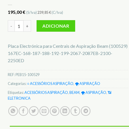
195,00
€
(S/Iva)
239,85
€
(C/Iva)
Quantidade de Placa Eletrónica Beam PEB15-100529
ADICIONAR
Placa Electrónica para Centrais de Aspiração Beam (100529)
167EC-168-187-188-192-199-2067-2087EB-2100-
2250ED
REF:
PEB15-100529
Categorias:
○ ACESSÓRIOS ASPIRAÇÃO
,
🌪️ ASPIRAÇÃO
Etiquetas:
ACESSÓRIOS ASPIRAÇÃO
,
BEAM
,
🌪️ ASPIRAÇÃO
,
📶
ELETRONICA