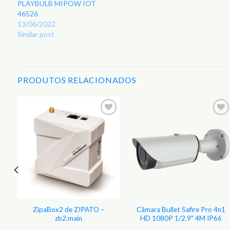
PLAYBULB MIPOW IOT
46526
13/06/2022
Similar post
PRODUTOS RELACIONADOS
r
Adicionar
Adicionar
aos
aos
s
Favoritos
Favoritos
ZipaBox2 de ZIPATO –
Câmara Bullet Safire Pro 4n1
–
zb2.main
HD 1080P 1/2.9″ 4M IP66