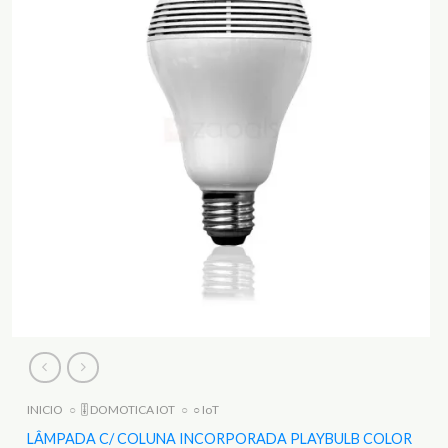
INICIO
○
🎚️ DOMOTICA IOT
○
○ IoT
LÂMPADA C/ COLUNA INCORPORADA PLAYBULB COLOR