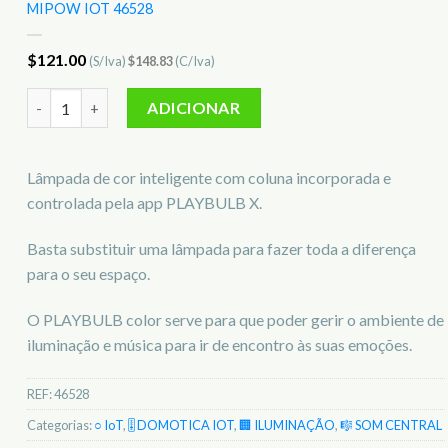
MIPOW IOT 46528
$
121.00
(S/Iva)
$
148.83
(C/Iva)
Quantidade de Lâmpada c/ coluna incorporada PLAYBULB Co
ADICIONAR
Lâmpada de cor inteligente com coluna incorporada e
controlada pela app PLAYBULB X.
Basta substituir uma lâmpada para fazer toda a diferença
para o seu espaço.
O PLAYBULB color serve para que poder gerir o ambiente de
iluminação e música para ir de encontro às suas emoções.
REF:
46528
Categorias:
○ IoT
,
🎚️ DOMOTICA IOT
,
🏢 ILUMINAÇÃO
,
🎼 SOM CENTRAL