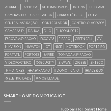
ALARMES
ASPILUSA
AUTOMATISMOS
BATERIA
BPT CAME
CAMERAS-HD
CARREGADOR
CARRO ELÉTRICO
CCTV
CENTRAL ASPIRAÇÃO
CONTROLADOR
CONTROLO-ACESSOS
CÂMARAS IP
DAHUA
DI-O
EL-ICONNECT2
ESCOVA ASPIRAÇÃO
ESCOVAS
FIBARO
GREEN CELL
GV
HIKVISION
HIWATCH
IOT
NICE
NOTEBOOK
PORTEIRO
PORTÁTIL
PORTÕES
SAFIRE
TOMADA ASPIRAÇÃO
VIDEOPORTEIRO
X-SECURITY
Z-WAVE
ZIGBEE
ZKTECO
⚙️ MOTORES
🌪️ ASPIRAÇÃO
🎚️ DOMOTICA IOT
🎛️ ACESSOS
🔁 ELETRICIDADE
🚘 MOBILIDADE
SMARTHOME DOMÓTICA IOT
Tudo para IoT Smart Home.