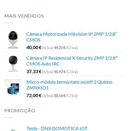
MAIS VENDIDOS
Câmara Motorizada Hikvision IP 2MP 1/2.8″
CMOS
40,00
€
(S/Iva)
49,20
€
(C/Iva)
Câmara IP Residencial X-Security 2MP 1/2.8"
CMOS Auto IRC
37,33
€
(S/Iva)
45,92
€
(C/Iva)
Micro-módulo termóstato on/off 2 Qubino
ZMNKID1
72,00
€
(S/Iva)
88,56
€
(C/Iva)
PROMOÇÃO
Teste - DNX DOMOTICA IOT