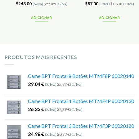
$
243.00
$
87.00
(S/Iva)
$
298.89
(C/Iva)
(S/Iva)
$
107.01
(C/Iva)
ADICIONAR
ADICIONAR
PRODUTOS MAIS RECENTES
Came BPT Frontal 8 Botões MTMF8P 60020140
29,04
€
(S/Iva)
35,72
€
(C/Iva)
Came BPT Frontal 4 Botões MTMF4P 60020130
26,33
€
(S/Iva)
32,39
€
(C/Iva)
Came BPT Frontal 3 Botões MTMF3P 60020120
24,98
€
(S/Iva)
30,73
€
(C/Iva)