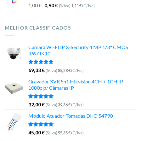
1,00
€
0,90
€
(S/Iva)
1,11
€
(C/Iva)
MELHOR CLASSIFICADOS
Câmara WI-FI IP X-Security 4 MP 1/3" CMOS
IP67 IK10
Avaliação
69,33
€
(S/Iva)
85,28
€
(C/Iva)
5.00
de 5
Gravador XVR 5n1 Hikvision 4CH + 1CH IP
1080p p/ Câmaras IP
Avaliação
32,00
€
(S/Iva)
39,36
€
(C/Iva)
5.00
de 5
Módulo Atuador Tomadas DI-O 54790
Avaliação
45,00
€
(S/Iva)
55,35
€
(C/Iva)
5.00
de 5