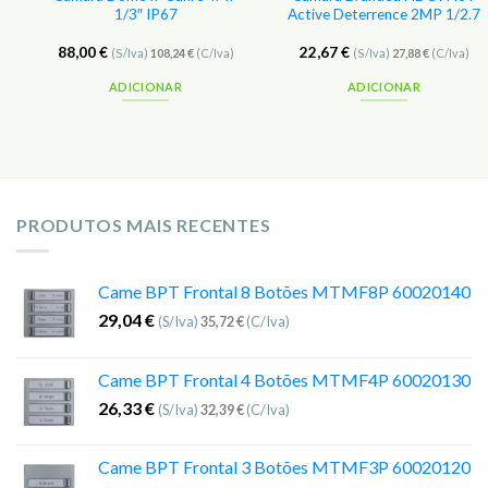
1/3″ IP67
Active Deterrence 2MP 1/2.7
88,00
€
22,67
€
(S/Iva)
108,24
€
(C/Iva)
(S/Iva)
27,88
€
(C/Iva)
ADICIONAR
ADICIONAR
PRODUTOS MAIS RECENTES
Came BPT Frontal 8 Botões MTMF8P 60020140
29,04
€
(S/Iva)
35,72
€
(C/Iva)
Came BPT Frontal 4 Botões MTMF4P 60020130
26,33
€
(S/Iva)
32,39
€
(C/Iva)
Came BPT Frontal 3 Botões MTMF3P 60020120