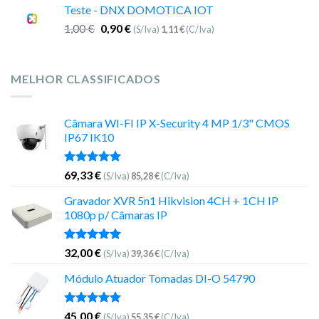
Teste - DNX DOMOTICA IOT
1,00
€
0,90
€
(S/Iva)
1,11
€
(C/Iva)
MELHOR CLASSIFICADOS
Câmara WI-FI IP X-Security 4 MP 1/3" CMOS
IP67 IK10
Avaliação
69,33
€
(S/Iva)
85,28
€
(C/Iva)
5.00
de 5
Gravador XVR 5n1 Hikvision 4CH + 1CH IP
1080p p/ Câmaras IP
Avaliação
32,00
€
(S/Iva)
39,36
€
(C/Iva)
5.00
de 5
Módulo Atuador Tomadas DI-O 54790
Avaliação
45,00
€
(S/Iva)
55,35
€
(C/Iva)