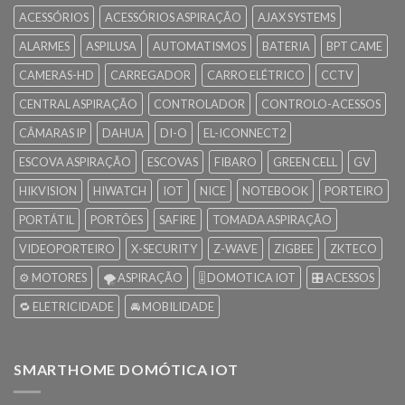
ACESSÓRIOS
ACESSÓRIOS ASPIRAÇÃO
AJAX SYSTEMS
ALARMES
ASPILUSA
AUTOMATISMOS
BATERIA
BPT CAME
CAMERAS-HD
CARREGADOR
CARRO ELÉTRICO
CCTV
CENTRAL ASPIRAÇÃO
CONTROLADOR
CONTROLO-ACESSOS
CÂMARAS IP
DAHUA
DI-O
EL-ICONNECT2
ESCOVA ASPIRAÇÃO
ESCOVAS
FIBARO
GREEN CELL
GV
HIKVISION
HIWATCH
IOT
NICE
NOTEBOOK
PORTEIRO
PORTÁTIL
PORTÕES
SAFIRE
TOMADA ASPIRAÇÃO
VIDEOPORTEIRO
X-SECURITY
Z-WAVE
ZIGBEE
ZKTECO
⚙️ MOTORES
🌪️ ASPIRAÇÃO
🎚️ DOMOTICA IOT
🎛️ ACESSOS
🔁 ELETRICIDADE
🚘 MOBILIDADE
SMARTHOME DOMÓTICA IOT