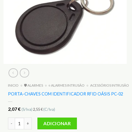
INICIO
○
🛡️ ALARMES
○
○ ALARMES INTRUSÃO
○
ACESSÓRIOS INTRUSÃO
PORTA-CHAVES COM IDENTIFICADOR RFID OÁSIS PC-02
2,07
€
(S/Iva)
2,55
€
(C/Iva)
Quantidade de Porta-chaves com identificador RFID oásis PC-
ADICIONAR