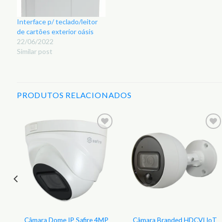
Interface p/ teclado/leitor
de cartões exterior oásis
22/06/2022
Similar post
PRODUTOS RELACIONADOS
r
Adicionar
Adicionar
aos
aos
s
Favoritos
Favoritos
Câmara Dome IP Safire 4MP
Câmara Branded HDCVI IoT