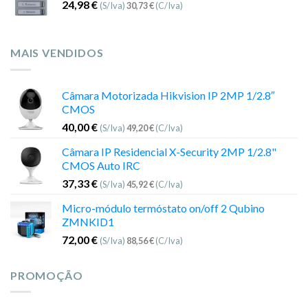
24,98
€
(S/Iva)
30,73
€
(C/Iva)
MAIS VENDIDOS
Câmara Motorizada Hikvision IP 2MP 1/2.8″
CMOS
40,00
€
(S/Iva)
49,20
€
(C/Iva)
Câmara IP Residencial X-Security 2MP 1/2.8"
CMOS Auto IRC
37,33
€
(S/Iva)
45,92
€
(C/Iva)
Micro-módulo termóstato on/off 2 Qubino
ZMNKID1
72,00
€
(S/Iva)
88,56
€
(C/Iva)
PROMOÇÃO