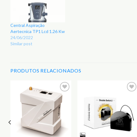
Central Aspiração
Aertecnica TP1 Lcd 1.26 Kw
24/06/2022
Similar post
PRODUTOS RELACIONADOS
r
Adicionar
Adicionar
aos
aos
s
Favoritos
Favoritos