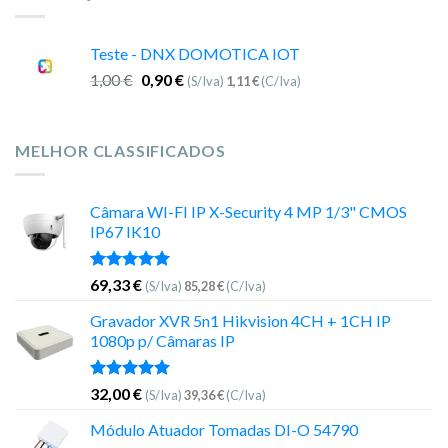
Teste - DNX DOMOTICA IOT
1,00
€
0,90
€
(S/Iva)
1,11
€
(C/Iva)
MELHOR CLASSIFICADOS
Câmara WI-FI IP X-Security 4 MP 1/3" CMOS
IP67 IK10
Avaliação
69,33
€
(S/Iva)
85,28
€
(C/Iva)
5.00
de 5
Gravador XVR 5n1 Hikvision 4CH + 1CH IP
1080p p/ Câmaras IP
Avaliação
32,00
€
(S/Iva)
39,36
€
(C/Iva)
5.00
de 5
Módulo Atuador Tomadas DI-O 54790