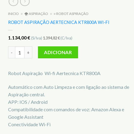
INICIO
○
🌪️ ASPIRAÇÃO
○
○ ROBOT ASPIRAÇÃO
ROBOT ASPIRAÇÃO AERTECNICA KTR800A WI-FI
1.134,00
€
(S/Iva)
1.394,82
€
(C/Iva)
Quantidade de Robot Aspiração Aertecnica KTR800A wi-fi
ADICIONAR
Robot Aspiração Wi-fi Aertecnica KTR800A
Automático com Auto Limpeza e com ligação ao sistema de
Aspiração central.
APP: IOS / Android
Compatibilidade com comandos de voz: Amazon Alexa e
Google Assistant
Conectividade Wi-Fi