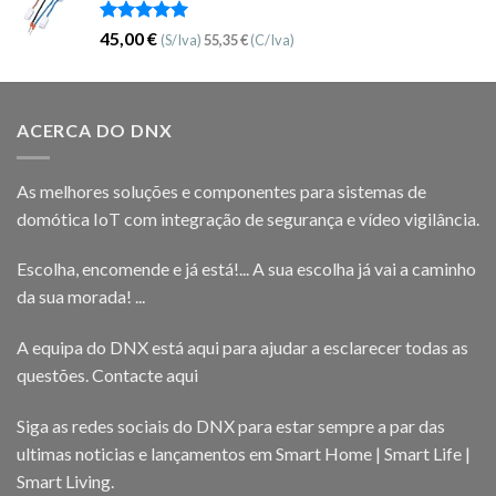
Avaliação
45,00
€
(S/Iva)
55,35
€
(C/Iva)
5.00
de 5
ACERCA DO DNX
As melhores soluções e componentes para sistemas de
domótica IoT com integração de segurança e vídeo vigilância.
Escolha, encomende e já está!... A sua escolha já vai a caminho
da sua morada! ...
A equipa do DNX está aqui para ajudar a esclarecer todas as
questões.
Contacte aqui
Siga as redes sociais do DNX para estar sempre a par das
ultimas noticias e lançamentos em Smart Home | Smart Life |
Smart Living.