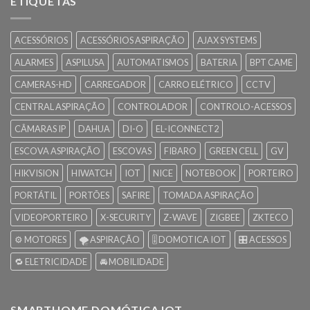
ETIQUETAS
ACESSÓRIOS
ACESSÓRIOS ASPIRAÇÃO
AJAX SYSTEMS
ALARMES
ASPILUSA
AUTOMATISMOS
BATERIA
BPT CAME
CAMERAS-HD
CARREGADOR
CARRO ELÉTRICO
CCTV
CENTRAL ASPIRAÇÃO
CONTROLADOR
CONTROLO-ACESSOS
CÂMARAS IP
DAHUA
DI-O
EL-ICONNECT2
ESCOVA ASPIRAÇÃO
ESCOVAS
FIBARO
GREEN CELL
GV
HIKVISION
HIWATCH
IOT
NICE
NOTEBOOK
PORTEIRO
PORTÁTIL
PORTÕES
SAFIRE
TOMADA ASPIRAÇÃO
VIDEOPORTEIRO
X-SECURITY
Z-WAVE
ZIGBEE
ZKTECO
⚙️ MOTORES
🌪️ ASPIRAÇÃO
🎚️ DOMOTICA IOT
🎛️ ACESSOS
🔁 ELETRICIDADE
🚘 MOBILIDADE
SMARTHOME DOMÓTICA IOT