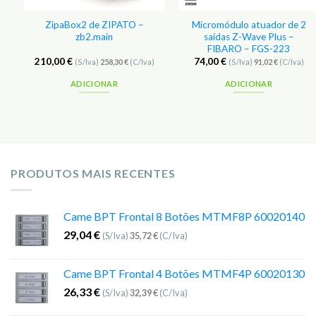
e
ZipaBox2 de ZIPATO –
Micromódulo atuador de 2
zb2.main
saídas Z-Wave Plus –
FIBARO – FGS-223
210,00
€
74,00
€
(S/Iva)
258,30
€
(C/Iva)
(S/Iva)
91,02
€
(C/Iva)
ADICIONAR
ADICIONAR
PRODUTOS MAIS RECENTES
Came BPT Frontal 8 Botões MTMF8P 60020140
29,04
€
(S/Iva)
35,72
€
(C/Iva)
Came BPT Frontal 4 Botões MTMF4P 60020130
26,33
€
(S/Iva)
32,39
€
(C/Iva)