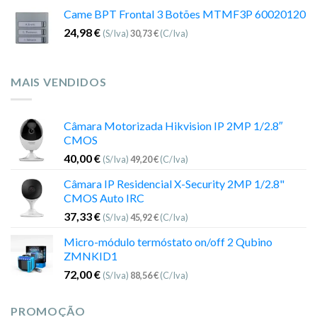
Came BPT Frontal 3 Botões MTMF3P 60020120
24,98
€
(S/Iva)
30,73
€
(C/Iva)
MAIS VENDIDOS
Câmara Motorizada Hikvision IP 2MP 1/2.8″
CMOS
40,00
€
(S/Iva)
49,20
€
(C/Iva)
Câmara IP Residencial X-Security 2MP 1/2.8"
CMOS Auto IRC
37,33
€
(S/Iva)
45,92
€
(C/Iva)
Micro-módulo termóstato on/off 2 Qubino
ZMNKID1
72,00
€
(S/Iva)
88,56
€
(C/Iva)
PROMOÇÃO