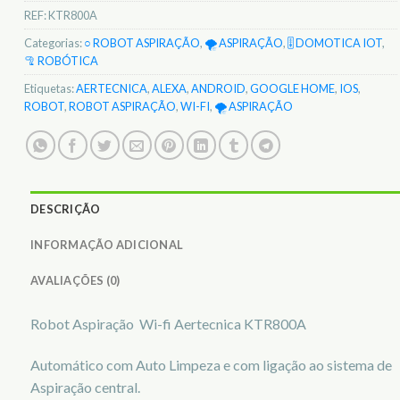
REF:
KTR800A
Categorias:
○ ROBOT ASPIRAÇÃO
,
🌪️ ASPIRAÇÃO
,
🎚️ DOMOTICA IOT
,
🦿 ROBÓTICA
Etiquetas:
AERTECNICA
,
ALEXA
,
ANDROID
,
GOOGLE HOME
,
IOS
,
ROBOT
,
ROBOT ASPIRAÇÃO
,
WI-FI
,
🌪️ ASPIRAÇÃO
DESCRIÇÃO
INFORMAÇÃO ADICIONAL
AVALIAÇÕES (0)
Robot Aspiração Wi-fi Aertecnica KTR800A
Automático com Auto Limpeza e com ligação ao sistema de
Aspiração central.