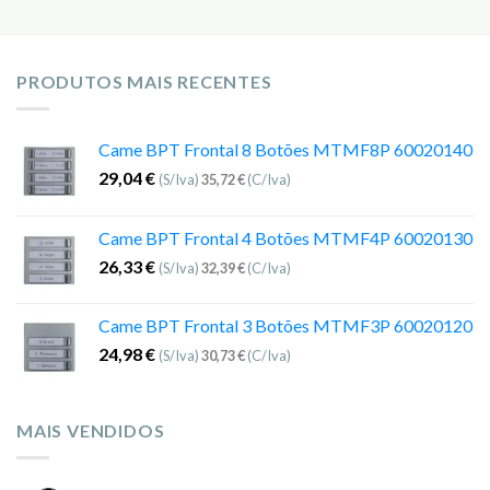
PRODUTOS MAIS RECENTES
Came BPT Frontal 8 Botões MTMF8P 60020140
29,04
€
(S/Iva)
35,72
€
(C/Iva)
Came BPT Frontal 4 Botões MTMF4P 60020130
26,33
€
(S/Iva)
32,39
€
(C/Iva)
Came BPT Frontal 3 Botões MTMF3P 60020120
24,98
€
(S/Iva)
30,73
€
(C/Iva)
MAIS VENDIDOS