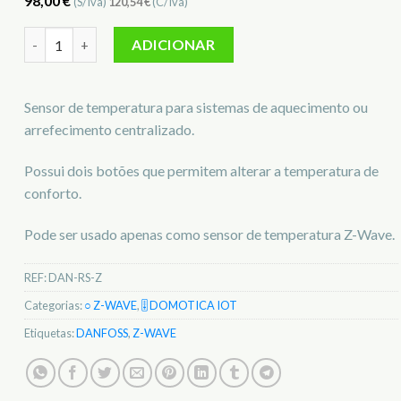
98,00
€
(S/Iva)
120,54
€
(C/Iva)
Quantidade de Sensor de Temperatura Z-Wave DANFOSS DA
ADICIONAR
Sensor de temperatura para sistemas de aquecimento ou
arrefecimento centralizado.
Possui dois botões que permitem alterar a temperatura de
conforto.
Pode ser usado apenas como sensor de temperatura Z-Wave.
REF:
DAN-RS-Z
Categorias:
○ Z-WAVE
,
🎚️ DOMOTICA IOT
Etiquetas:
DANFOSS
,
Z-WAVE