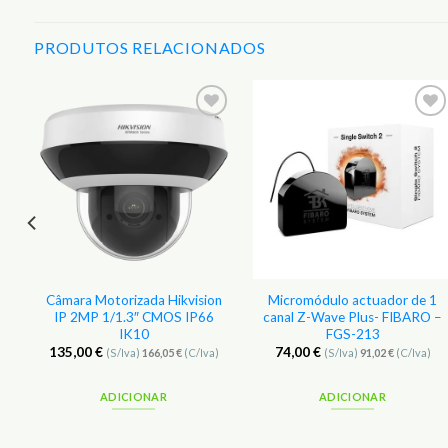
PRODUTOS RELACIONADOS
r
Adicionar
Adicionar
aos
aos
s
Favoritos
Favoritos
.
Câmara Motorizada Hikvision
Micromódulo actuador de 1
IP 2MP 1/1.3″ CMOS IP66
canal Z-Wave Plus- FIBARO –
IK10
FGS-213
135,00
€
74,00
€
(S/Iva)
166,05
€
(C/Iva)
(S/Iva)
91,02
€
(C/Iva)
ADICIONAR
ADICIONAR