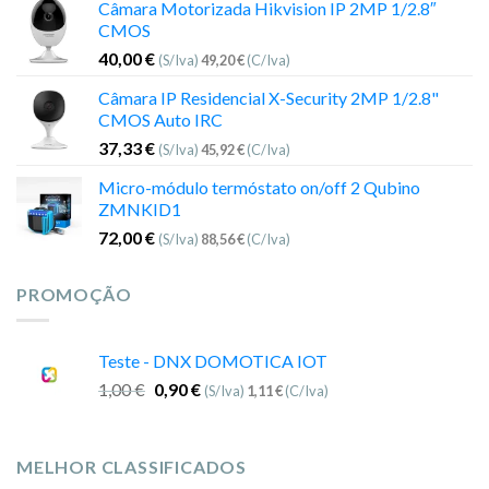
Câmara Motorizada Hikvision IP 2MP 1/2.8″
CMOS
40,00
€
(S/Iva)
49,20
€
(C/Iva)
Câmara IP Residencial X-Security 2MP 1/2.8"
CMOS Auto IRC
37,33
€
(S/Iva)
45,92
€
(C/Iva)
Micro-módulo termóstato on/off 2 Qubino
ZMNKID1
72,00
€
(S/Iva)
88,56
€
(C/Iva)
PROMOÇÃO
Teste - DNX DOMOTICA IOT
1,00
€
0,90
€
(S/Iva)
1,11
€
(C/Iva)
MELHOR CLASSIFICADOS