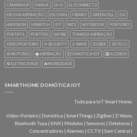
CÂMARAS IP
DAHUA
DI-O
EL-ICONNECT2
ESCOVA ASPIRAÇÃO
ESCOVAS
FIBARO
GREEN CELL
GV
HIKVISION
HIWATCH
IOT
NICE
NOTEBOOK
PORTEIRO
PORTÁTIL
PORTÕES
SAFIRE
TOMADA ASPIRAÇÃO
VIDEOPORTEIRO
X-SECURITY
Z-WAVE
ZIGBEE
ZKTECO
⚙️ MOTORES
🌪️ ASPIRAÇÃO
🎚️ DOMOTICA IOT
🎛️ ACESSOS
🔁 ELETRICIDADE
🚘 MOBILIDADE
SMARTHOME DOMÓTICA IOT
Tudo para IoT Smart Home.
Video-Porteiro | Domótica | SmartThings | ZigBee | Z-Wave,
Bluetooth Tuya | KNX | Módulos | Sensores | Detetores |
Concentradores | Alarmes | CCTV | Som Central |