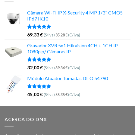
Câmara WI-FI IP X-Security 4 MP 1/3" CMOS
IP67 IK10
Avaliação
69,33
€
(S/Iva)
85,28
€
(C/Iva)
5.00
de 5
Gravador XVR 5n1 Hikvision 4CH + 1CH IP
1080p p/ Câmaras IP
Avaliação
32,00
€
(S/Iva)
39,36
€
(C/Iva)
5.00
de 5
Módulo Atuador Tomadas DI-O 54790
Avaliação
45,00
€
(S/Iva)
55,35
€
(C/Iva)
5.00
de 5
ACERCA DO DNX