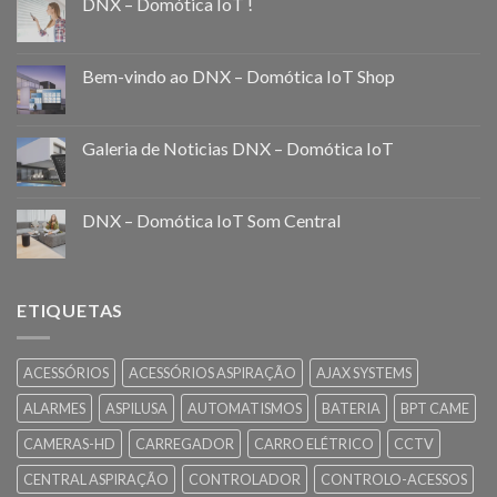
DNX – Domótica IoT !
Bem-vindo ao DNX – Domótica IoT Shop
Galeria de Noticias DNX – Domótica IoT
DNX – Domótica IoT Som Central
ETIQUETAS
ACESSÓRIOS
ACESSÓRIOS ASPIRAÇÃO
AJAX SYSTEMS
ALARMES
ASPILUSA
AUTOMATISMOS
BATERIA
BPT CAME
CAMERAS-HD
CARREGADOR
CARRO ELÉTRICO
CCTV
CENTRAL ASPIRAÇÃO
CONTROLADOR
CONTROLO-ACESSOS