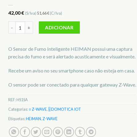
42,00
€
(S/Iva)
51,66
€
(C/Iva)
Quantidade de Sensor de Fumo Z-WAVE HEIMAN HS1SA
ADICIONAR
O Sensor de Fumo Inteligente HEIMAN possui uma captura
precisa do fumo e será alertado acusticamente e visualmente.
Recebe um aviso no seu smartphone caso não esteja em casa.
O sensor pode ser conectado para qualquer gateway Z-Wave.
REF:
HS1SA
Categorias:
○ Z-WAVE
,
🎚️ DOMOTICA IOT
Etiquetas:
HEIMAN
,
Z-WAVE