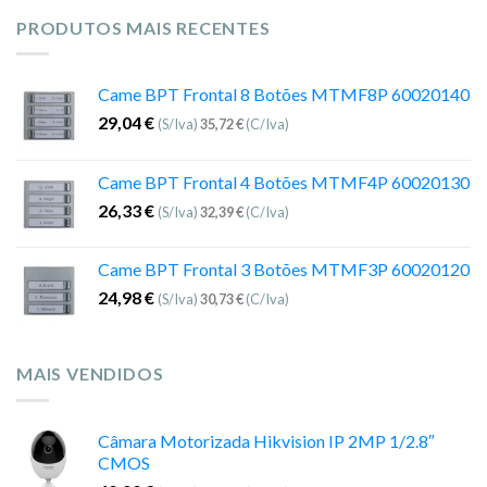
PRODUTOS MAIS RECENTES
Came BPT Frontal 8 Botões MTMF8P 60020140
29,04
€
(S/Iva)
35,72
€
(C/Iva)
Came BPT Frontal 4 Botões MTMF4P 60020130
26,33
€
(S/Iva)
32,39
€
(C/Iva)
Came BPT Frontal 3 Botões MTMF3P 60020120
24,98
€
(S/Iva)
30,73
€
(C/Iva)
MAIS VENDIDOS
Câmara Motorizada Hikvision IP 2MP 1/2.8″
CMOS