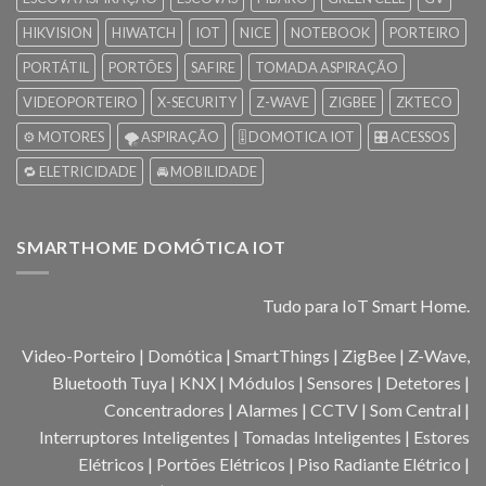
HIKVISION
HIWATCH
IOT
NICE
NOTEBOOK
PORTEIRO
PORTÁTIL
PORTÕES
SAFIRE
TOMADA ASPIRAÇÃO
VIDEOPORTEIRO
X-SECURITY
Z-WAVE
ZIGBEE
ZKTECO
⚙️ MOTORES
🌪️ ASPIRAÇÃO
🎚️ DOMOTICA IOT
🎛️ ACESSOS
🔁 ELETRICIDADE
🚘 MOBILIDADE
SMARTHOME DOMÓTICA IOT
Tudo para IoT Smart Home.
Video-Porteiro | Domótica | SmartThings | ZigBee | Z-Wave,
Bluetooth Tuya | KNX | Módulos | Sensores | Detetores |
Concentradores | Alarmes | CCTV | Som Central |
Interruptores Inteligentes | Tomadas Inteligentes | Estores
Elétricos | Portões Elétricos | Piso Radiante Elétrico |