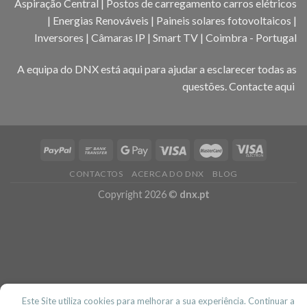
Aspiração Central | Postos de carregamento carros elétricos
| Energias Renováveis | Paineis solares fotovoltaicos |
Inversores | Câmaras IP | Smart TV | Coimbra - Portugal
A equipa do DNX está aqui para ajudar a esclarecer todas as
questões.
Contacte aqui
CONTACTOS
ACERCA DO DNX
BLOG
Copyright 2026 ©
dnx.pt
Este Site utiliza cookies para melhorar a sua experiência. Continuar a