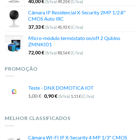
40,00
€
(S/Iva)
49,20
€
(C/Iva)
Câmara IP Residencial X-Security 2MP 1/2.8"
CMOS Auto IRC
37,33
€
(S/Iva)
45,92
€
(C/Iva)
Micro-módulo termóstato on/off 2 Qubino
ZMNKID1
72,00
€
(S/Iva)
88,56
€
(C/Iva)
PROMOÇÃO
Teste - DNX DOMOTICA IOT
1,00
€
0,90
€
(S/Iva)
1,11
€
(C/Iva)
MELHOR CLASSIFICADOS
Câmara WI-FI IP X-Security 4 MP 1/3" CMOS