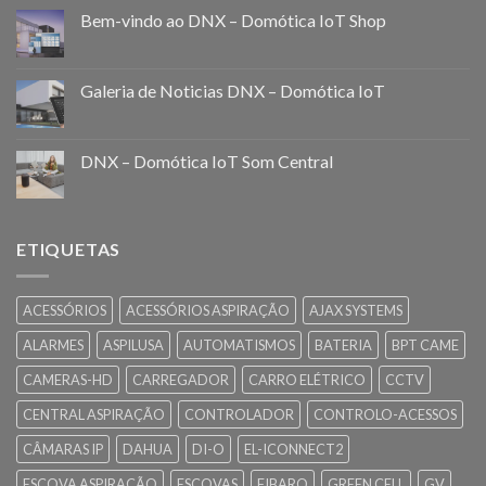
Bem-vindo ao DNX – Domótica IoT Shop
Galeria de Noticias DNX – Domótica IoT
DNX – Domótica IoT Som Central
ETIQUETAS
ACESSÓRIOS
ACESSÓRIOS ASPIRAÇÃO
AJAX SYSTEMS
ALARMES
ASPILUSA
AUTOMATISMOS
BATERIA
BPT CAME
CAMERAS-HD
CARREGADOR
CARRO ELÉTRICO
CCTV
CENTRAL ASPIRAÇÃO
CONTROLADOR
CONTROLO-ACESSOS
CÂMARAS IP
DAHUA
DI-O
EL-ICONNECT2
ESCOVA ASPIRAÇÃO
ESCOVAS
FIBARO
GREEN CELL
GV