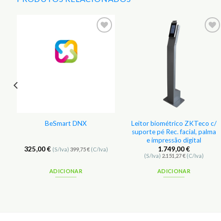
r
Adicionar
Adicionar
aos
aos
s
Favoritos
Favoritos
Leitor biométrico ZKTeco c/
BeSmart DNX
suporte pé Rec. facial, palma
e impressão digital
325,00
€
1.749,00
€
(S/Iva)
399,75
€
(C/Iva)
(S/Iva)
2.151,27
€
(C/Iva)
ADICIONAR
ADICIONAR