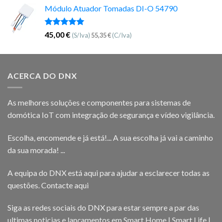
Módulo Atuador Tomadas DI-O 54790
Avaliação
45,00
€
(S/Iva)
55,35
€
(C/Iva)
5.00
de 5
ACERCA DO DNX
As melhores soluções e componentes para sistemas de
domótica IoT com integração de segurança e vídeo vigilância.
Escolha, encomende e já está!... A sua escolha já vai a caminho
da sua morada! ...
A equipa do DNX está aqui para ajudar a esclarecer todas as
questões.
Contacte aqui
Siga as redes sociais do DNX para estar sempre a par das
ultimas noticias e lançamentos em Smart Home | Smart Life |