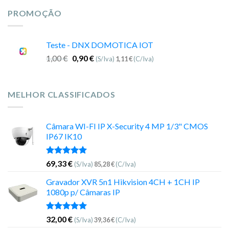
PROMOÇÃO
Teste - DNX DOMOTICA IOT
1,00
€
0,90
€
(S/Iva)
1,11
€
(C/Iva)
MELHOR CLASSIFICADOS
Câmara WI-FI IP X-Security 4 MP 1/3" CMOS
IP67 IK10
Avaliação
69,33
€
(S/Iva)
85,28
€
(C/Iva)
5.00
de 5
Gravador XVR 5n1 Hikvision 4CH + 1CH IP
1080p p/ Câmaras IP
Avaliação
32,00
€
(S/Iva)
39,36
€
(C/Iva)
5.00
de 5