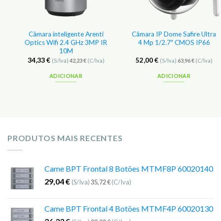
p
Câmara inteligente Arenti
Câmara IP Dome Safire Ultra
Optics Wifi 2.4 GHz 3MP IR
4 Mp 1/2.7″ CMOS IP66
10M
34,33
€
52,00
€
(S/Iva)
42,23
€
(C/Iva)
(S/Iva)
63,96
€
(C/Iva)
ADICIONAR
ADICIONAR
PRODUTOS MAIS RECENTES
Came BPT Frontal 8 Botões MTMF8P 60020140
29,04
€
(S/Iva)
35,72
€
(C/Iva)
Came BPT Frontal 4 Botões MTMF4P 60020130