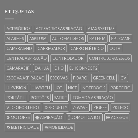
ETIQUETAS
ACESSÓRIOS
ACESSÓRIOS ASPIRAÇÃO
AJAX SYSTEMS
ALARMES
ASPILUSA
AUTOMATISMOS
BATERIA
BPT CAME
CAMERAS-HD
CARREGADOR
CARRO ELÉTRICO
CCTV
CENTRAL ASPIRAÇÃO
CONTROLADOR
CONTROLO-ACESSOS
CÂMARAS IP
DAHUA
DI-O
EL-ICONNECT2
ESCOVA ASPIRAÇÃO
ESCOVAS
FIBARO
GREEN CELL
GV
HIKVISION
HIWATCH
IOT
NICE
NOTEBOOK
PORTEIRO
PORTÁTIL
PORTÕES
SAFIRE
TOMADA ASPIRAÇÃO
VIDEOPORTEIRO
X-SECURITY
Z-WAVE
ZIGBEE
ZKTECO
⚙️ MOTORES
🌪️ ASPIRAÇÃO
🎚️ DOMOTICA IOT
🎛️ ACESSOS
🔁 ELETRICIDADE
🚘 MOBILIDADE