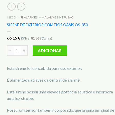
INICIO
○
🛡️ ALARMES
○
○ ALARMES INTRUSÃO
SIRENE DE EXTERIOR COM FIOS OÁSIS OS-350
66,15
€
(S/Iva)
81,36
€
(C/Iva)
Quantidade de Sirene de exterior com fios oásis OS-350
ADICIONAR
Esta sirene foi concebida para uso exterior.
É alimentada através da central de alarme.
Esta sirene possui uma elevada potência acústica e incorpora
uma luz strobe.
Possui um sensor tamper incorporado, que origina um sinal de