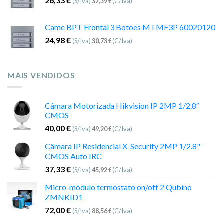
26,33
€
(S/Iva)
32,39
€
(C/Iva)
Came BPT Frontal 3 Botões MTMF3P 60020120
24,98
€
(S/Iva)
30,73
€
(C/Iva)
MAIS VENDIDOS
Câmara Motorizada Hikvision IP 2MP 1/2.8″
CMOS
40,00
€
(S/Iva)
49,20
€
(C/Iva)
Câmara IP Residencial X-Security 2MP 1/2.8"
CMOS Auto IRC
37,33
€
(S/Iva)
45,92
€
(C/Iva)
Micro-módulo termóstato on/off 2 Qubino
ZMNKID1
72,00
€
(S/Iva)
88,56
€
(C/Iva)