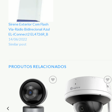
Sirene Exterior Com Flash
Via-Rádio Bidirecional Azul
EL-iConnect2 EL4726R_B
14/06/2022
Similar post
PRODUTOS RELACIONADOS
r
Adicionar
Adicionar
aos
aos
s
Favoritos
Favoritos