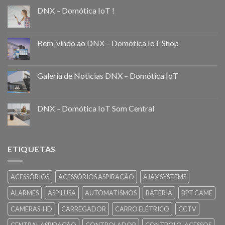
DNX – Domótica IoT !
Bem-vindo ao DNX – Domótica IoT Shop
Galeria de Noticias DNX – Domótica IoT
DNX – Domótica IoT Som Central
ETIQUETAS
ACESSÓRIOS
ACESSÓRIOS ASPIRAÇÃO
AJAX SYSTEMS
ALARMES
ASPILUSA
AUTOMATISMOS
BATERIA
BPT CAME
CAMERAS-HD
CARREGADOR
CARRO ELÉTRICO
CCTV