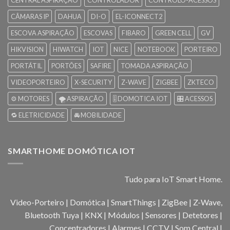
CENTRAL ASPIRAÇÃO
CONTROLADOR
CONTROLO-ACESSOS
CÂMARAS IP
DAHUA
DI-O
EL-ICONNECT2
ESCOVA ASPIRAÇÃO
ESCOVAS
FIBARO
GREEN CELL
GV
HIKVISION
HIWATCH
IOT
NICE
NOTEBOOK
PORTEIRO
PORTÁTIL
PORTÕES
SAFIRE
TOMADA ASPIRAÇÃO
VIDEOPORTEIRO
X-SECURITY
Z-WAVE
ZIGBEE
ZKTECO
⚙️ MOTORES
🌪️ ASPIRAÇÃO
🎚️ DOMOTICA IOT
🎛️ ACESSOS
🔁 ELETRICIDADE
🚘 MOBILIDADE
SMARTHOME DOMÓTICA IOT
Tudo para IoT Smart Home.
Video-Porteiro | Domótica | SmartThings | ZigBee | Z-Wave,
Bluetooth Tuya | KNX | Módulos | Sensores | Detetores |
Concentradores | Alarmes | CCTV | Som Central |