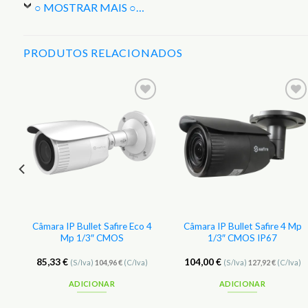
○ MOSTRAR MAIS ○
…
PRODUTOS RELACIONADOS
r
Adicionar
Adicionar
aos
aos
s
Favoritos
Favoritos
p
Câmara IP Bullet Safire Eco 4
Câmara IP Bullet Safire 4 Mp
Mp 1/3″ CMOS
1/3″ CMOS IP67
85,33
€
104,00
€
(S/Iva)
104,96
€
(C/Iva)
(S/Iva)
127,92
€
(C/Iva)
ADICIONAR
ADICIONAR