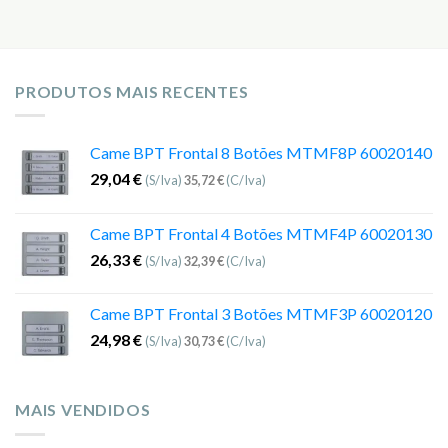
PRODUTOS MAIS RECENTES
Came BPT Frontal 8 Botões MTMF8P 60020140
29,04
€
(S/Iva)
35,72
€
(C/Iva)
Came BPT Frontal 4 Botões MTMF4P 60020130
26,33
€
(S/Iva)
32,39
€
(C/Iva)
Came BPT Frontal 3 Botões MTMF3P 60020120
24,98
€
(S/Iva)
30,73
€
(C/Iva)
MAIS VENDIDOS