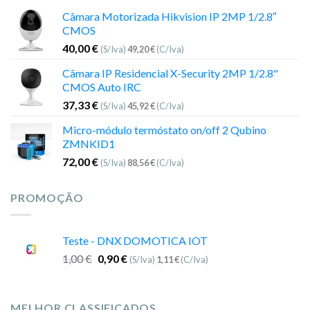
Câmara Motorizada Hikvision IP 2MP 1/2.8″
CMOS
40,00
€
(S/Iva)
49,20
€
(C/Iva)
Câmara IP Residencial X-Security 2MP 1/2.8"
CMOS Auto IRC
37,33
€
(S/Iva)
45,92
€
(C/Iva)
Micro-módulo termóstato on/off 2 Qubino
ZMNKID1
72,00
€
(S/Iva)
88,56
€
(C/Iva)
PROMOÇÃO
Teste - DNX DOMOTICA IOT
1,00
€
0,90
€
(S/Iva)
1,11
€
(C/Iva)
MELHOR CLASSIFICADOS