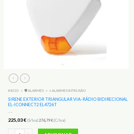
INICIO
○
🛡️ ALARMES
○
○ ALARMES INTRUSÃO
SIRENE EXTERIOR TRIANGULAR VIA-RÁDIO BIDIRECIONAL
EL-ICONNECT2 EL4726T
225,03
€
(S/Iva)
276,79
€
(C/Iva)
Quantidade de Sirene Exterior Triangular Via-Rádio Bidireci