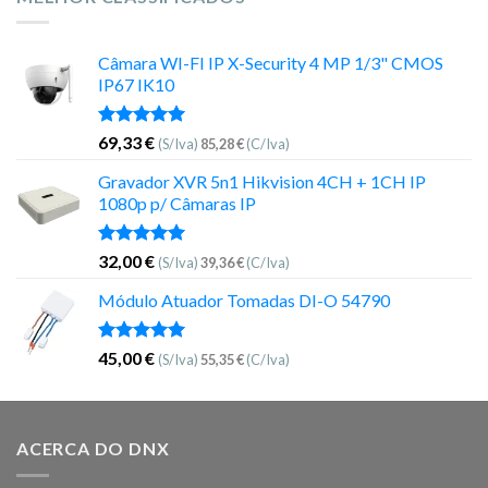
Câmara WI-FI IP X-Security 4 MP 1/3" CMOS
IP67 IK10
Avaliação
69,33
€
(S/Iva)
85,28
€
(C/Iva)
5.00
de 5
Gravador XVR 5n1 Hikvision 4CH + 1CH IP
1080p p/ Câmaras IP
Avaliação
32,00
€
(S/Iva)
39,36
€
(C/Iva)
5.00
de 5
Módulo Atuador Tomadas DI-O 54790
Avaliação
45,00
€
(S/Iva)
55,35
€
(C/Iva)
5.00
de 5
ACERCA DO DNX